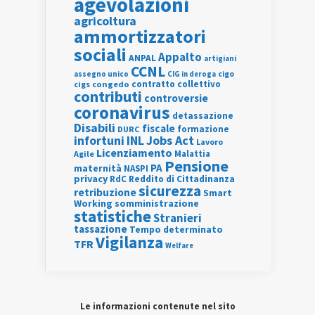
agevolazioni
agricoltura
ammortizzatori
sociali
Appalto
ANPAL
artigiani
CCNL
assegno unico
cigo
CIG in deroga
contratto collettivo
cigs
congedo
contributi
controversie
coronavirus
detassazione
Disabili
fiscale
formazione
DURC
INL
Jobs Act
infortuni
Lavoro
Licenziamento
Agile
Malattia
Pensione
PA
maternità
NASPI
privacy
RdC
Reddito di Cittadinanza
sicurezza
retribuzione
Smart
Working
somministrazione
statistiche
Stranieri
tassazione
Tempo determinato
Vigilanza
TFR
Welfare
Le informazioni contenute nel sito