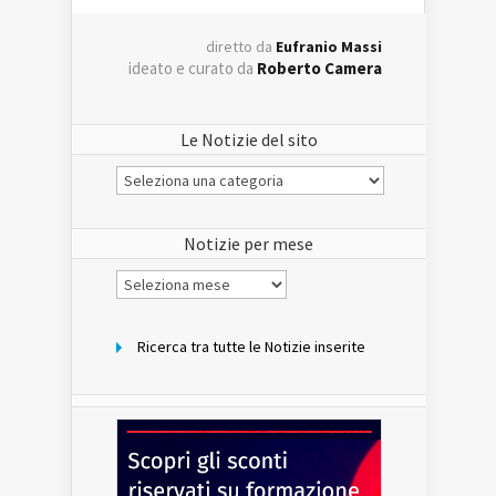
diretto da
Eufranio Massi
ideato e curato da
Roberto Camera
Le Notizie del sito
Le
Notizie
del
sito
Notizie per mese
Notizie
per
mese
Ricerca tra tutte le Notizie inserite