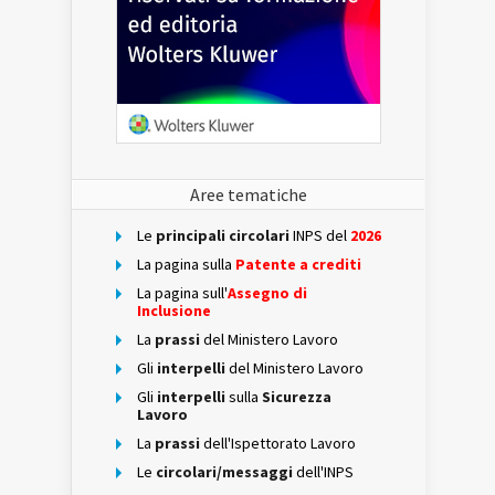
Aree tematiche
Le
principali circolari
INPS del
2026
La pagina sulla
Patente a crediti
La pagina sull'
Assegno di
Inclusione
La
prassi
del Ministero Lavoro
Gli
interpelli
del Ministero Lavoro
Gli
interpelli
sulla
Sicurezza
Lavoro
La
prassi
dell'Ispettorato Lavoro
Le
circolari/messaggi
dell'INPS