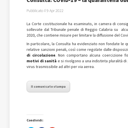
Pubblicato il 9 Apr 2022
La Corte costituzionale ha esaminato, in camera di consigli
sollevate dal Tribunale penale di Reggio Calabria su alc
2020, che contiene misure per limitare la diffusione del Covi
In particolare, la Consulta ha evidenziato non fondate le q
relative sanzioni penali, così come regolate dalle disposi
di circolazione
. Non comportano alcuna coercizione fi
motivi di sanità
e si rivolgono a una indistinta pluralità 
virus trasmissibile ad altri per via aerea.
Il comunicato stampa
Condividi: