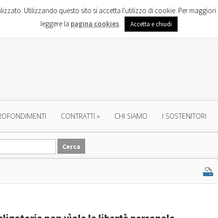
lizzato. Utilizzando questo sito si accetta l'utilizzo di cookie. Per maggiori 
leggere la
pagina cookies
.
Accetta e chiudi
ROFONDIMENTI
CONTRATTI
»
CHI SIAMO
I SOSTENITORI
ligatoria non vìola la libertà personale