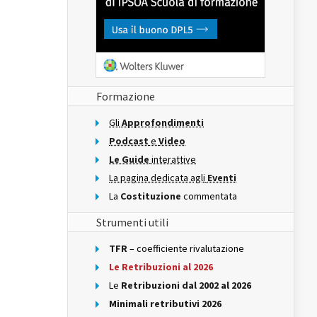
Formazione
Gli
Approfondimenti
Podcast
e
Video
Le Guide
interattive
La pagina dedicata agli
Eventi
La
Costituzione
commentata
Strumenti utili
TFR
– coefficiente rivalutazione
Le Retribuzioni al 2026
Le
Retribuzioni dal 2002 al 2026
Minimali retributivi 2026