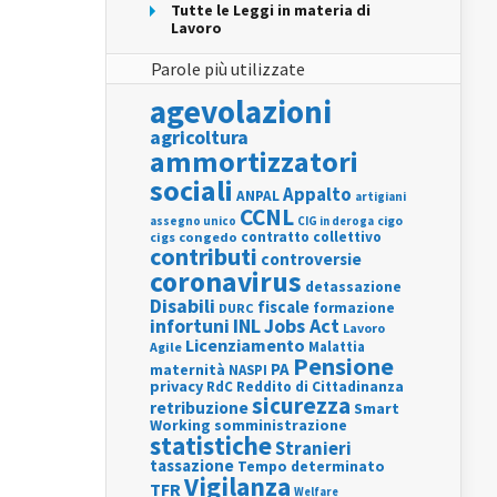
Tutte le Leggi in materia di
Lavoro
Parole più utilizzate
agevolazioni
agricoltura
ammortizzatori
sociali
Appalto
ANPAL
artigiani
CCNL
assegno unico
cigo
CIG in deroga
contratto collettivo
cigs
congedo
contributi
controversie
coronavirus
detassazione
Disabili
fiscale
formazione
DURC
INL
Jobs Act
infortuni
Lavoro
Licenziamento
Agile
Malattia
Pensione
PA
maternità
NASPI
privacy
RdC
Reddito di Cittadinanza
sicurezza
retribuzione
Smart
Working
somministrazione
statistiche
Stranieri
tassazione
Tempo determinato
Vigilanza
TFR
Welfare