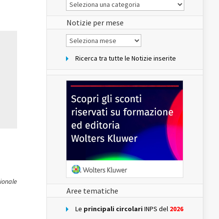
Le
Notizie
del
sito
Notizie per mese
Notizie
per
mese
Ricerca tra tutte le Notizie inserite
zionale
Aree tematiche
Le
principali circolari
INPS del
2026