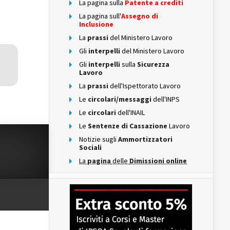
La pagina sulla
Patente a crediti
La pagina sull'
Assegno di
Inclusione
La
prassi
del Ministero Lavoro
Gli
interpelli
del Ministero Lavoro
Gli
interpelli
sulla
Sicurezza
Lavoro
La
prassi
dell'Ispettorato Lavoro
Le
circolari/messaggi
dell'INPS
Le
circolari
dell'INAIL
Le
Sentenze di Cassazione
Lavoro
Notizie sugli
Ammortizzatori
Sociali
La
pagina
delle
Dimissioni online