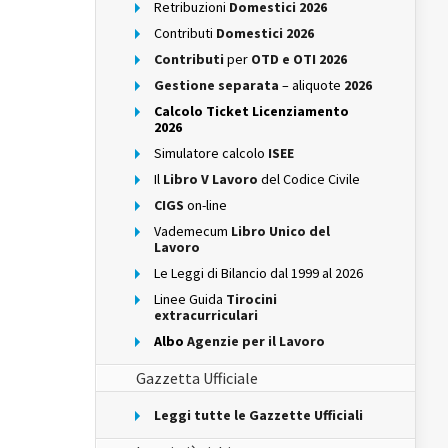
Retribuzioni
Domestici 2026
Contributi
Domestici 2026
Contributi
per
OTD e OTI 2026
Gestione separata
– aliquote
2026
Calcolo Ticket Licenziamento
2026
Simulatore calcolo
ISEE
Il
Libro V Lavoro
del Codice Civile
CIGS
on-line
Vademecum
Libro Unico del
Lavoro
Le Leggi di Bilancio dal 1999 al 2026
Linee Guida
Tirocini
extracurriculari
Albo
Agenzie per il Lavoro
Gazzetta Ufficiale
Leggi tutte le Gazzette Ufficiali