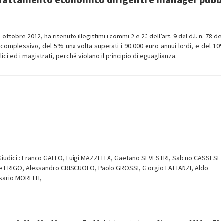
tobre 2012, ha ritenuto illegittimi i commi 2 e 22 dell’art. 9 del d.l. n. 78 d
omplessivo, del 5% una volta superati i 90.000 euro annui lordi, e del 1
ici ed i magistrati, perché violano il principio di eguaglianza.
iudici : Franco GALLO, Luigi MAZZELLA, Gaetano SILVESTRI, Sabino CASSESE
 FRIGO, Alessandro CRISCUOLO, Paolo GROSSI, Giorgio LATTANZI, Aldo
sario MORELLI,