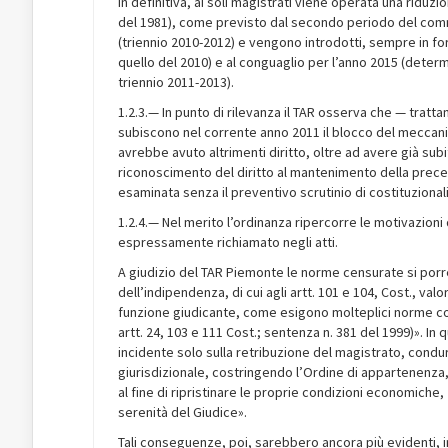
In definitiva, ai soli magistrati viene operata una riduzi
del 1981), come previsto dal secondo periodo del comma
(triennio 2010-2012) e vengono introdotti, sempre in fo
quello del 2010) e al conguaglio per l’anno 2015 (determ
triennio 2011-2013).
1.2.3.— In punto di rilevanza il TAR osserva che — tratt
subiscono nel corrente anno 2011 il blocco del meccani
avrebbe avuto altrimenti diritto, oltre ad avere già sub
riconoscimento del diritto al mantenimento della pre
esaminata senza il preventivo scrutinio di costituzionali
1.2.4.— Nel merito l’ordinanza ripercorre le motivazioni
espressamente richiamato negli atti.
A giudizio del TAR Piemonte le norme censurate si porre
dell’indipendenza, di cui agli artt. 101 e 104, Cost., valo
funzione giudicante, come esigono molteplici norme cost
artt. 24, 103 e 111 Cost.; sentenza n. 381 del 1999)». 
incidente solo sulla retribuzione del magistrato, condu
giurisdizionale, costringendo l’Ordine di appartenenza, 
al fine di ripristinare le proprie condizioni economiche,
serenità del Giudice».
Tali conseguenze, poi, sarebbero ancora più evidenti, i