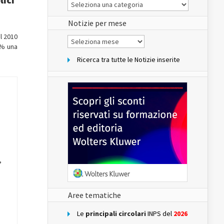
Le
Notizie
del
sito
Notizie per mese
el 2010
Notizie
per
0% una
mese
Ricerca tra tutte le Notizie inserite
,
Aree tematiche
Le
principali circolari
INPS del
2026