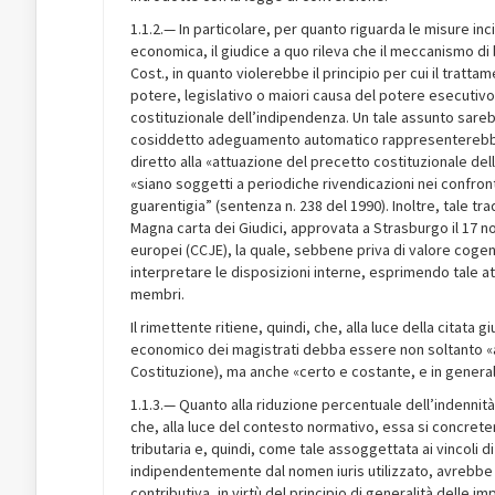
1.1.2.— In particolare, per quanto riguarda le misure in
economica, il giudice a quo rileva che il meccanismo di
Cost., in quanto violerebbe il principio per cui il tratt
potere, legislativo o maiori causa del potere esecutivo
costituzionale dell’indipendenza. Un tale assunto sarebb
cosiddetto adeguamento automatico rappresenterebbe un
diretto alla «attuazione del precetto costituzionale de
«siano soggetti a periodiche rivendicazioni nei confront
guarentigia” (sentenza n. 238 del 1990). Inoltre, tale t
Magna carta dei Giudici, approvata a Strasburgo il 17 n
europei (CCJE), la quale, sebbene priva di valore coge
interpretare le disposizioni interne, esprimendo tale at
membri.
Il rimettente ritiene, quindi, che, alla luce della citata 
economico dei magistrati debba essere non soltanto «ade
Costituzione), ma anche «certo e costante, e in general
1.1.3.— Quanto alla riduzione percentuale dell’indennità i
che, alla luce del contesto normativo, essa si concret
tributaria e, quindi, come tale assoggettata ai vincoli di 
indipendentemente dal nomen iuris utilizzato, avrebbe do
contributiva, in virtù del principio di generalità delle i