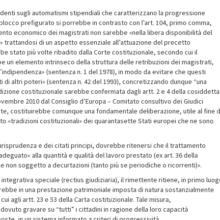
cidenti sugli automatismi stipendiali che caratterizzano la progressione
 blocco prefigurato si porrebbe in contrasto con l’art. 104, primo comma,
amento economico dei magistrati non sarebbe «nella libera disponibilità del
» trattandosi di un aspetto essenziale all’attuazione del precetto
e stato più volte ribadito dalla Corte costituzionale, secondo cui il
 elemento intrinseco della struttura delle retribuzioni dei magistrati,
ll’indipendenza» (sentenza n. 1 del 1978), in modo da evitare che questi
i di altri poteri» (sentenza n. 42 del 1993), concretizzando dunque “una
radizione costituzionale sarebbe confermata dagli artt. 2 e 4 della cosiddetta
ovembre 2010 dal Consiglio d’Europa – Comitato consultivo dei Giudici
nte, costituirebbe comunque una fondamentale deliberazione, utile al fine d
to «tradizioni costituzionali» dei quarantasette Stati europei che ne sono
giurisprudenza e dei citati principi, dovrebbe ritenersi che il trattamento
guato» alla quantità e qualità del lavoro prestato (ex art. 36 della
e non soggetto a decurtazioni (tanto più se periodiche o ricorrenti)».
ntegrativa speciale (rectius giudiziaria), il rimettente ritiene, in primo luog
erebbe in una prestazione patrimoniale imposta di natura sostanzialmente
cui agli artt. 23 e 53 della Carta costituzionale. Tale misura,
vuto gravare su “tutti” i cittadini in ragione della loro capacità
mposte, in un sistema informato a criteri di progressività.