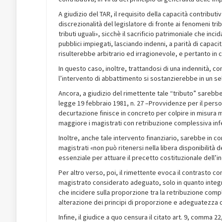
A giudizio del TAR, il requisito della capacità contributiv
discrezionalità del legislatore di fronte ai fenomeni tri
tributi uguali», sicchè il sacrificio patrimoniale che in
pubblici impiegati, lasciando indenni, a parità di capac
risulterebbe arbitrario ed irragionevole, e pertanto in c
In questo caso, inoltre, trattandosi di una indennità, 
l’intervento di abbattimento si sostanzierebbe in un sel
Ancora, a giudizio del rimettente tale “tributo” sarebbe
legge 19 febbraio 1981, n. 27 –Provvidenze per il perso
decurtazione finisce in concreto per colpire in misura 
maggiore i magistrati con retribuzione complessiva infe
Inoltre, anche tale intervento finanziario, sarebbe in co
magistrati «non può ritenersi nella libera disponibilità 
essenziale per attuare il precetto costituzionale dell’
Per altro verso, poi, il rimettente evoca il contrasto c
magistrato considerato adeguato, solo in quanto integr
che incidere sulla proporzione tra la retribuzione comp
alterazione dei principi di proporzione e adeguatezza d
Infine, il giudice a quo censura il citato art. 9, comma 