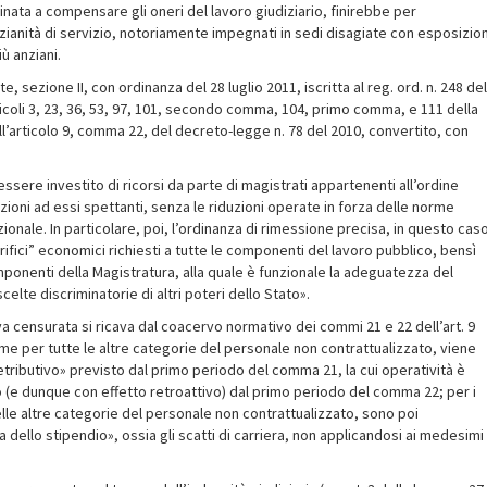
ata a compensare gli oneri del lavoro giudiziario, finirebbe per
anità di servizio, notoriamente impegnati in sedi disagiate con esposizio
ù anziani.
e, sezione II, con ordinanza del 28 luglio 2011, iscritta al reg. ord. n. 248 del
ticoli 3, 23, 36, 53, 97, 101, secondo comma, 104, primo comma, e 111 della
ll’articolo 9, comma 22, del decreto-legge n. 78 del 2010, convertito, con
ssere investito di ricorsi da parte di magistrati appartenenti all’ordine
uzioni ad essi spettanti, senza le riduzioni operate in forza delle norme
zionale. In particolare, poi, l’ordinanza di rimessione precisa, in questo cas
ifici” economici richiesti a tutte le componenti del lavoro pubblico, bensì
mponenti della Magistratura, alla quale è funzionale la adeguatezza del
lte discriminatorie di altri poteri dello Stato».
va censurata si ricava dal coacervo normativo dei commi 21 e 22 dell’art. 9
 come per tutte le altre categorie del personale non contrattualizzato, viene
tributivo» previsto dal primo periodo del comma 21, la cui operatività è
lio (e dunque con effetto retroattivo) dal primo periodo del comma 22; per i
delle altre categorie del personale non contrattualizzato, sono poi
ello stipendio», ossia gli scatti di carriera, non applicandosi ai medesimi 