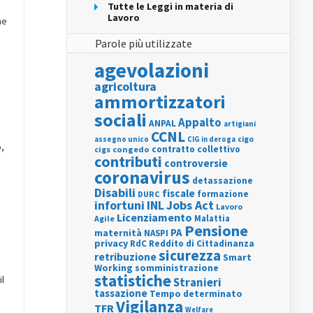
Tutte le Leggi in materia di
Lavoro
ne
Parole più utilizzate
agevolazioni
agricoltura
ammortizzatori
sociali
Appalto
ANPAL
artigiani
CCNL
assegno unico
cigo
CIG in deroga
o,
contratto collettivo
cigs
congedo
contributi
controversie
coronavirus
detassazione
Disabili
fiscale
formazione
DURC
INL
Jobs Act
infortuni
Lavoro
Licenziamento
Agile
Malattia
Pensione
PA
maternità
NASPI
privacy
RdC
Reddito di Cittadinanza
sicurezza
retribuzione
Smart
Working
somministrazione
statistiche
il
Stranieri
tassazione
Tempo determinato
Vigilanza
TFR
Welfare