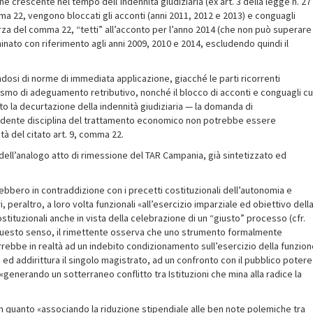
one crescente nel tempo dell’indennità giudiziaria (ex art. 3 della legge n. 27
 22, vengono bloccati gli acconti (anni 2011, 2012 e 2013) e conguagli
rza del comma 22, “tetti” all’acconto per l’anno 2014 (che non può superare
inato con riferimento agli anni 2009, 2010 e 2014, escludendo quindi il
andosi di norme di immediata applicazione, giacché le parti ricorrenti
smo di adeguamento retributivo, nonché il blocco di acconti e conguagli cu
ito la decurtazione della indennità giudiziaria — la domanda di
cedente disciplina del trattamento economico non potrebbe essere
tà del citato art. 9, comma 22.
 dell’analogo atto di rimessione del TAR Campania, già sintetizzato ed
bbero in contraddizione con i precetti costituzionali dell’autonomia e
ri, peraltro, a loro volta funzionali «all’esercizio imparziale ed obiettivo dell
ituzionali anche in vista della celebrazione di un “giusto” processo (cfr.
In questo senso, il rimettente osserva che uno strumento formalmente
rrebbe in realtà ad un indebito condizionamento sull’esercizio della funzio
ed addirittura il singolo magistrato, ad un confronto con il pubblico potere
 «generando un sotterraneo conflitto tra Istituzioni che mina alla radice la
n quanto «associando la riduzione stipendiale alle ben note polemiche tra