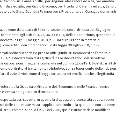
per Campo Lucia Anna ed altri, per Angeleri Alessandra ed altri, per Anedda
 Annalisa ed altri, per Cicciò Giacomo, per Interlandi Caterina ed altri, Sandr
ato dello Stato Gabriella Palmieri per il Presidente del Consiglio dei ministr
ia, sezione distaccata di Salerno, sezione I, con ordinanza del 23 giugno
n riferimento agli articoli 3, 23, 36, 53 e 104, della Costituzione, questione di
l decreto-legge 31 maggio 2010, n. 78 (Misure urgenti in materia di
, convertito, con modificazioni, dalla legge 30 luglio 2010, n. 122.
trati ordinari in servizio presso Uffici giudiziari ricompresi nell’ambito di
 TAR la declaratoria di illegittimità delle decurtazioni del rispettivo
e disposizioni finanziarie contenute nel comma 22 dell’art. 9 del d.l. n. 78 d
to del diritto al trattamento retributivo, senza tener conto delle riduzion
re il vizio di violazione di legge sotto plurimi profili, nonché l’illegittimità
inistero della Giustizia e Ministero dell’Economia e delle Finanze, veniva
e e veniva spiegato atto di intervento.
prospettata sia rilevante, in quanto la disposizione censurata costituirebbe
to delle contestate misure applicative». Inoltre, la questione non sarebbe
’art. 9 comma 22 del d.l. n. 78 del 2010, quale risultante dalle modifiche