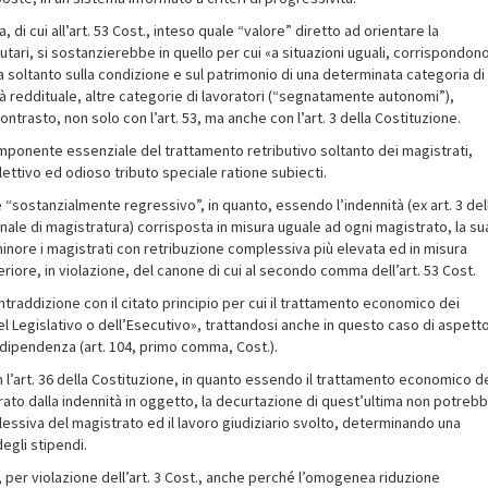
a, di cui all’art. 53 Cost., inteso quale “valore” diretto ad orientare la
butari, si sostanzierebbe in quello per cui «a situazioni uguali, corrispondon
cida soltanto sulla condizione e sul patrimonio di una determinata categoria di
ità reddituale, altre categorie di lavoratori (“segnatamente autonomi”),
ontrasto, non solo con l’art. 53, ma anche con l’art. 3 della Costituzione.
componente essenziale del trattamento retributivo soltanto dei magistrati,
ettivo ed odioso tributo speciale ratione subiecti.
 “sostanzialmente regressivo”, in quanto, essendo l’indennità (ex art. 3 del
nale di magistratura) corrisposta in misura uguale ad ogni magistrato, la su
minore i magistrati con retribuzione complessiva più elevata ed in misura
riore, in violazione, del canone di cui al secondo comma dell’art. 53 Cost.
ntraddizione con il citato principio per cui il trattamento economico dei
del Legislativo o dell’Esecutivo», trattandosi anche in questo caso di aspett
indipendenza (art. 104, primo comma, Cost.).
on l’art. 36 della Costituzione, in quanto essendo il trattamento economico d
ato dalla indennità in oggetto, la decurtazione di quest’ultima non potreb
lessiva del magistrato ed il lavoro giudiziario svolto, determinando una
egli stipendi.
22, per violazione dell’art. 3 Cost., anche perché l’omogenea riduzione