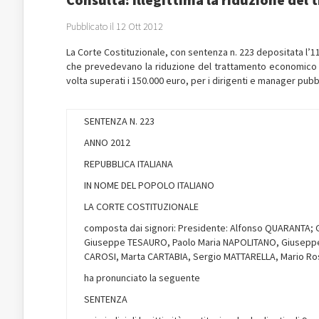
Pubblicato il 12 Ott 2012
La Corte Costituzionale, con sentenza n. 223 depositata l’11 ot
che prevedevano la riduzione del trattamento economico c
volta superati i 150.000 euro, per i dirigenti e manager pubbl
SENTENZA N. 223
ANNO 2012
REPUBBLICA ITALIANA
IN NOME DEL POPOLO ITALIANO
LA CORTE COSTITUZIONALE
composta dai signori: Presidente: Alfonso QUARANTA; G
Giuseppe TESAURO, Paolo Maria NAPOLITANO, Giuseppe
CAROSI, Marta CARTABIA, Sergio MATTARELLA, Mario Ro
ha pronunciato la seguente
SENTENZA