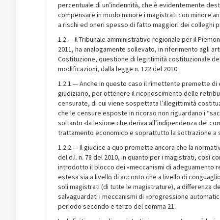
percentuale di un’indennità, che è evidentemente destin
compensare in modo minore i magistrati con minore anzi
a rischi ed oneri spesso di fatto maggiori dei colleghi pi
1.2.— Il Tribunale amministrativo regionale per il Piemont
2011, ha analogamente sollevato, in riferimento agli ar
Costituzione, questione di legittimità costituzionale de
modificazioni, dalla legge n. 122 del 2010.
1.2.1.— Anche in questo caso il rimettente premette di e
giudiziario, per ottenere il riconoscimento delle retrib
censurate, di cui viene sospettata l’illegittimità costitu
che le censure esposte in ricorso non riguardano i “sacr
soltanto «la lesione che deriva all’indipendenza dei co
trattamento economico e soprattutto la sottrazione a sce
1.2.2.— Il giudice a quo premette ancora che la normati
del d.l. n. 78 del 2010, in quanto per i magistrati, così
introdotto il blocco dei «meccanismi di adeguamento re
estesa sia a livello di acconto che a livello di conguag
soli magistrati (di tutte le magistrature), a differenza 
salvaguardati i meccanismi di «progressione automatica d
periodo secondo e terzo del comma 21.