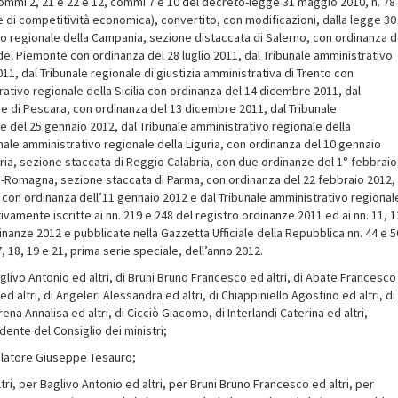
9, commi 2, 21 e 22 e 12, commi 7 e 10 del decreto-legge 31 maggio 2010, n. 78
a e di competitività economica), convertito, con modificazioni, dalla legge 30
ivo regionale della Campania, sezione distaccata di Salerno, con ordinanza d
del Piemonte con ordinanza del 28 luglio 2011, dal Tribunale amministrativo
, dal Tribunale regionale di giustizia amministrativa di Trento con
ativo regionale della Sicilia con ordinanza del 14 dicembre 2011, dal
ne di Pescara, con ordinanza del 13 dicembre 2011, dal Tribunale
 del 25 gennaio 2012, dal Tribunale amministrativo regionale della
ale amministrativo regionale della Liguria, con ordinanza del 10 gennaio
bria, sezione staccata di Reggio Calabria, con due ordinanze del 1° febbraio
lia-Romagna, sezione staccata di Parma, con ordinanza del 22 febbraio 2012,
 con ordinanza dell’11 gennaio 2012 e dal Tribunale amministrativo regional
ivamente iscritte ai nn. 219 e 248 del registro ordinanze 2011 ed ai nn. 11, 1
rdinanze 2012 e pubblicate nella Gazzetta Ufficiale della Repubblica nn. 44 e 5
7, 18, 19 e 21, prima serie speciale, dell’anno 2012.
 Baglivo Antonio ed altri, di Bruni Bruno Francesco ed altri, di Abate Francesco
d altri, di Angeleri Alessandra ed altri, di Chiappiniello Agostino ed altri, di
rena Annalisa ed altri, di Cicciò Giacomo, di Interlandi Caterina ed altri,
idente del Consiglio dei ministri;
 relatore Giuseppe Tesauro;
altri, per Baglivo Antonio ed altri, per Bruni Bruno Francesco ed altri, per