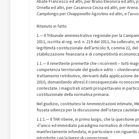
Abate Francesco ed altri, per Bruno Eleonora ed altri, 
Ornella ed altri, per Casanova Cinzia ed altri, per Arena
Campilongo per Chiappiniello Agostino ed altri, e l’avvoc
Ritenuto in fatto
1.— Il Tribunale amministrativo regionale per la Campan
2011, iscritta al reg. ord. n. 219 del 2011, ha sollevato, i
legittimità costituzionale dell’articolo 9, comma 22, de
stabilizzazione finanziaria e di competitività economica)
1.1.— Il rimettente premette che i ricorrenti – tutti magis
competenza territoriale del giudice adito – chiedevano al
trattamento retributivo, derivanti dalla applicazione dell
2010, domandando altresì il consequenziale riconoscimen
contestate. I magistrati istanti prospettavano in particola
costituzionale della normativa primaria.
Nel giudizio, costituitesi le Amministrazioni intimate, M
fissata udienza per la discussione dell’istanza cautelar
1.1.1.— Il TAR ritiene, in primo luogo, che la questione 
«l’unico ed immediato paradigma normativo di riferimen
manifestamente infondata, in particolare con riguardo all
introdotte con la legge di conversione.