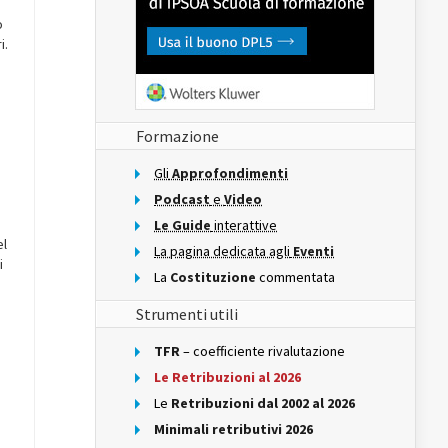
o
i.
Formazione
Gli
Approfondimenti
Podcast
e
Video
Le Guide
interattive
el
La pagina dedicata agli
Eventi
i
La
Costituzione
commentata
Strumenti utili
TFR
– coefficiente rivalutazione
Le Retribuzioni al 2026
Le
Retribuzioni dal 2002 al 2026
Minimali retributivi 2026