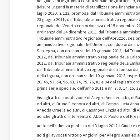
nei giudizi di legittimità costituzionale degli articoli 
(Misure urgenti in materia di stabilizzazione finanziari
luglio 2010, n. 122, promossi dal Tribunale amministrat
23 giugno 2011, dal Tribunale amministrativo regionale 
regionale del Veneto con ordinanza del 15 novembre 2011
ordinanza del 14 dicembre 2011, dal Tribunale amministr
Tribunale amministrativo regionale dell’Abruzzo, sezio
amministrativo regionale dell’Umbria, con due ordinanze
Sardegna, con ordinanza del 10 gennaio 2012, dal Tribun
2012, dal Tribunale amministrativo regionale della Cala
2012, dal Tribunale amministrativo regionale della Emi
dal Tribunale amministrativo regionale della Lombardia,
della Liguria, con ordinanza del 10 gennaio 2012, rispett
20, 46, 53, 54, 56, 63, 74, 75, 76, 81 e 94 del registro o
prima serie speciale, dell’anno 2011 e nn. 7, 9, 14, 15, 1
Visti gli atti di costituzione di Allegro Anna ed altri, di
ed altri, di Bruno Eleonora ed altri, di Campo Lucia Anna e
Anedda Ornella ed altri, di Casanova Cinzia ed altri, di A
nonchè gli atti di intervento di Abbritti Paolo e del Pres
udito nell’udienza pubblica del 3 luglio 2012 il Giudice
uditi gli avvocati Vittorio Angiolini per Allegro Anna ed 