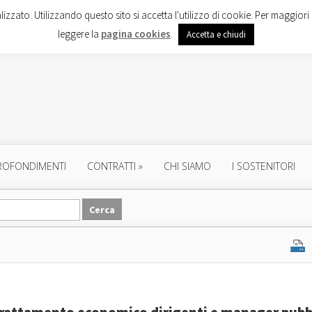
lizzato. Utilizzando questo sito si accetta l'utilizzo di cookie. Per maggiori 
leggere la
pagina cookies
.
Accetta e chiudi
ROFONDIMENTI
CONTRATTI
»
CHI SIAMO
I SOSTENITORI
l trattamento economico dirigenti e manager pubb