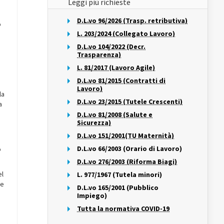
Leggi più richieste
D.L.vo 96/2026 (Trasp. retributiva)
o
L. 203/2024 (Collegato Lavoro)
D.L.vo 104/2022 (Decr.
Trasparenza)
L. 81/2017 (Lavoro Agile)
D.L.vo 81/2015 (Contratti di
Lavoro)
la
D.L.vo 23/2015 (Tutele Crescenti)
a
D.L.vo 81/2008 (Salute e
Sicurezza)
D.L.vo 151/2001(TU Maternità)
D.L.vo 66/2003 (Orario di Lavoro)
o
D.L.vo 276/2003 (Riforma Biagi)
el
L. 977/1967 (Tutela minori)
be
D.L.vo 165/2001 (Pubblico
Impiego)
Tutta la normativa COVID-19