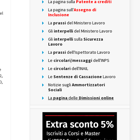
La pagina sulla
Patente a crediti
La pagina sull'
Assegno di
el
Inclusione
La
prassi
del Ministero Lavoro
Gli
interpelli
del Ministero Lavoro
Gli
interpelli
sulla
Sicurezza
Lavoro
La
prassi
dell'Ispettorato Lavoro
Le
circolari/messaggi
dell'INPS
Le
circolari
dell'INAIL
e
2,
Le
Sentenze di Cassazione
Lavoro
0,
Notizie sugli
Ammortizzatori
Sociali
La
pagina
delle
Dimissioni online