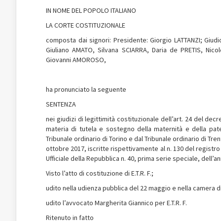
IN NOME DEL POPOLO ITALIANO
LA CORTE COSTITUZIONALE
composta dai signori: Presidente: Giorgio LATTANZI; Giud
Giuliano AMATO, Silvana SCIARRA, Daria de PRETIS, Ni
Giovanni AMOROSO,
ha pronunciato la seguente
SENTENZA
nei giudizi di legittimità costituzionale dell’art. 24 del dec
materia di tutela e sostegno della maternità e della pate
Tribunale ordinario di Torino e dal Tribunale ordinario di Tre
ottobre 2017, iscritte rispettivamente al n. 130 del registr
Ufficiale della Repubblica n. 40, prima serie speciale, dell’a
Visto l’atto di costituzione di E.T.R. F.;
udito nella udienza pubblica del 22 maggio e nella camera di
udito l’avvocato Margherita Giannico per E.T.R. F.
Ritenuto in fatto