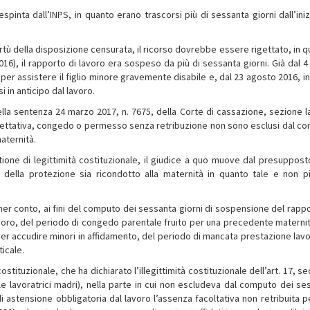
spinta dall’INPS, in quanto erano trascorsi più di sessanta giorni dall’iniz
 virtù della disposizione censurata, il ricorso dovrebbe essere rigettato, in 
16), il rapporto di lavoro era sospeso da più di sessanta giorni. Già dal 4 
er assistere il figlio minore gravemente disabile e, dal 23 agosto 2016, in
 in anticipo dal lavoro.
della sentenza 24 marzo 2017, n. 7675, della Corte di cassazione, sezione l
 aspettativa, congedo o permesso senza retribuzione non sono esclusi dal c
aternità.
tione di legittimità costituzionale, il giudice a quo muove dal presuppost
 della protezione sia ricondotto alla maternità in quanto tale e non pi
ener conto, ai fini del computo dei sessanta giorni di sospensione del rappo
lavoro, del periodo di congedo parentale fruito per una precedente maternit
per accudire minori in affidamento, del periodo di mancata prestazione lavo
ticale.
ostituzionale, che ha dichiarato l’illegittimità costituzionale dell’art. 17, 
e lavoratrici madri), nella parte in cui non escludeva dal computo dei se
i astensione obbligatoria dal lavoro l’assenza facoltativa non retribuita p