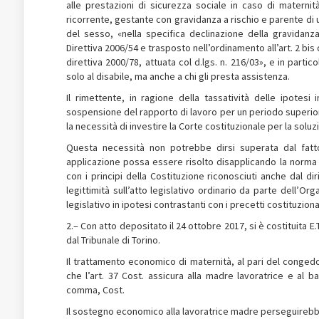
alle prestazioni di sicurezza sociale in caso di maternità
ricorrente, gestante con gravidanza a rischio e parente di 
del sesso, «nella specifica declinazione della gravidan
Direttiva 2006/54 e trasposto nell’ordinamento all’art. 2 bis d
direttiva 2000/78, attuata col d.lgs. n. 216/03», e in partic
solo al disabile, ma anche a chi gli presta assistenza.
Il rimettente, in ragione della tassatività delle ipotes
sospensione del rapporto di lavoro per un periodo superior
la necessità di investire la Corte costituzionale per la soluz
Questa necessità non potrebbe dirsi superata dal fatto
applicazione possa essere risolto disapplicando la norma i
con i principi della Costituzione riconosciuti anche dal d
legittimità sull’atto legislativo ordinario da parte dell’
legislativo in ipotesi contrastanti con i precetti costituzional
2.– Con atto depositato il 24 ottobre 2017, si è costituita E.
dal Tribunale di Torino.
Il trattamento economico di maternità, al pari del congedo
che l’art. 37 Cost. assicura alla madre lavoratrice e al b
comma, Cost.
Il sostegno economico alla lavoratrice madre perseguirebbe l