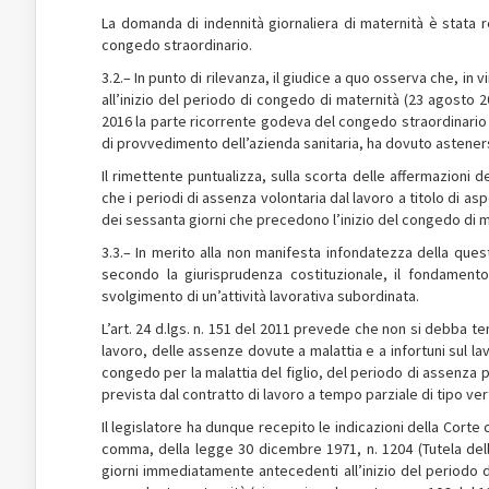
La domanda di indennità giornaliera di maternità è stata re
congedo straordinario.
3.2.– In punto di rilevanza, il giudice a quo osserva che, in
all’inizio del periodo di congedo di maternità (23 agosto 20
2016 la parte ricorrente godeva del congedo straordinario p
di provvedimento dell’azienda sanitaria, ha dovuto astenersi
Il rimettente puntualizza, sulla scorta delle affermazioni 
che i periodi di assenza volontaria dal lavoro a titolo di
dei sessanta giorni che precedono l’inizio del congedo di m
3.3.– In merito alla non manifesta infondatezza della ques
secondo la giurisprudenza costituzionale, il fondamento
svolgimento di un’attività lavorativa subordinata.
L’art. 24 d.lgs. n. 151 del 2011 prevede che non si debba t
lavoro, delle assenze dovute a malattia e a infortuni sul 
congedo per la malattia del figlio, del periodo di assenza 
prevista dal contratto di lavoro a tempo parziale di tipo ver
Il legislatore ha dunque recepito le indicazioni della Corte c
comma, della legge 30 dicembre 1971, n. 1204 (Tutela dell
giorni immediatamente antecedenti all’inizio del periodo d