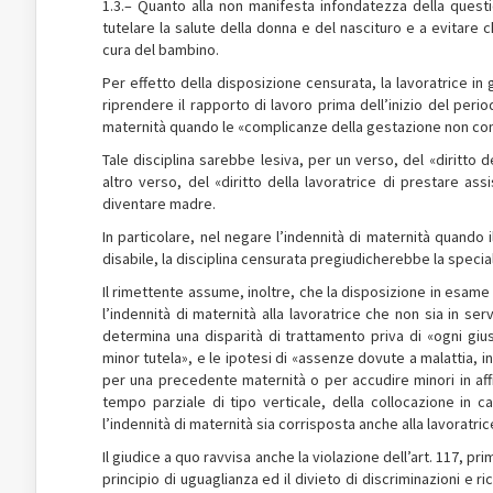
1.3.– Quanto alla non manifesta infondatezza della questi
tutelare la salute della donna e del nascituro e a evitare
cura del bambino.
Per effetto della disposizione censurata, la lavoratrice in
riprendere il rapporto di lavoro prima dell’inizio del perio
maternità quando le «complicanze della gestazione non cons
Tale disciplina sarebbe lesiva, per un verso, del «diritto d
altro verso, del «diritto della lavoratrice di prestare as
diventare madre.
In particolare, nel negare l’indennità di maternità quando 
disabile, la disciplina censurata pregiudicherebbe la special
Il rimettente assume, inoltre, che la disposizione in esame c
l’indennità di maternità alla lavoratrice che non sia in ser
determina una disparità di trattamento priva di «ogni gius
minor tutela», e le ipotesi di «assenze dovute a malattia, i
per una precedente maternità o per accudire minori in aff
tempo parziale di tipo verticale, della collocazione in c
l’indennità di maternità sia corrisposta anche alla lavoratric
Il giudice a quo ravvisa anche la violazione dell’art. 117, pr
principio di uguaglianza ed il divieto di discriminazioni e r