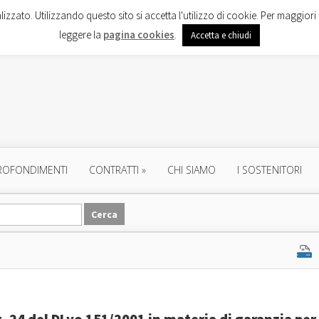
lizzato. Utilizzando questo sito si accetta l'utilizzo di cookie. Per maggiori 
leggere la
pagina cookies
.
Accetta e chiudi
ROFONDIMENTI
CONTRATTI
»
CHI SIAMO
I SOSTENITORI
t. 24 del DLvo 151/2001 in materia di garanzia per 