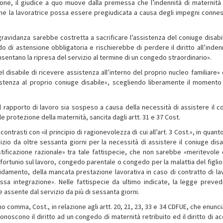
one, il giudice a quo muove dalla premessa che l’indennità di maternità 
 che la lavoratrice possa essere pregiudicata a causa degli impegni conness
 gravidanza sarebbe costretta a sacrificare l’assistenza del coniuge disabi
do di astensione obbligatoria e rischierebbe di perdere il diritto all’indenn
entano la ripresa del servizio al termine di un congedo straordinario».
el disabile di ricevere assistenza all’interno del proprio nucleo familiare» 
sistenza al proprio coniuge disabile», scegliendo liberamente il momento 
il rapporto di lavoro sia sospeso a causa della necessità di assistere il c
e protezione della maternità, sancita dagli artt. 31 e 37 Cost.
ontrasti con «il principio di ragionevolezza di cui all’art. 3 Cost.», in quan
vizio da oltre sessanta giorni per la necessità di assistere il coniuge disa
tificazione razionale» tra tale fattispecie, che non sarebbe «meritevole 
nfortunio sul lavoro, congedo parentale o congedo per la malattia del figlio 
idamento, della mancata prestazione lavorativa in caso di contratto di la
assa integrazione». Nelle fattispecie da ultimo indicate, la legge preve
e assente dal servizio da più di sessanta giorni.
imo comma, Cost., in relazione agli artt. 20, 21, 23, 33 e 34 CDFUE, che enunci
iconoscono il diritto ad un congedo di maternità retribuito ed il diritto di 