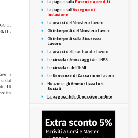
La pagina sulla
Patente a crediti
La pagina sull'
Assegno di
Inclusione
La
prassi
del Ministero Lavoro
AGGIO,
Gli
interpelli
del Ministero Lavoro
RETTI,
Gli
interpelli
sulla
Sicurezza
Lavoro
La
prassi
dell'Ispettorato Lavoro
Le
circolari/messaggi
dell'INPS
Le
circolari
dell'INAIL
tive in
Le
Sentenze di Cassazione
Lavoro
si dal
Notizie sugli
Ammortizzatori
 del 16
Sociali
zzetta
La
pagina
delle
Dimissioni online