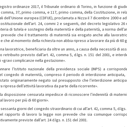
registro ordinanze 2017, il Tribunale ordinario di Torino, in funzione di giud
ondo comma, 37, primo comma, e 117, primo comma, della Costituzione, in rel
entali dell’Unione europea (CDFUE), proclamata a Nizza il 7 dicembre 2000 e a
costituzionale dell’art. 24, commi 2 e seguenti, del decreto legislativo 26
ateria di tutela e sostegno della maternità e della paternità, a norma dell’a
on prevede che il trattamento di maternità sia erogato anche alla lavoratri
e che al momento della richiesta non abbia ripreso a lavorare da più di 60 g
na lavoratrice, beneficiaria da oltre un anno, a causa della necessità di as
etribuito previsto dall’art. 42, comma 5, d.lgs. n. 151 del 2001, e interde
di «gravi complicanze nella gestazione».
nnare l’Istituto nazionale della previdenza sociale (INPS) a corrisponde
l congedo di maternità, compreso il periodo di interdizione anticipata, 
 stato originariamente negato sul presupposto che l’interdizione anticipa
 ripresa dell’attività lavorativa da parte della ricorrente».
 la disposizione censurata impedisce di riconoscere l’indennità di maternit
 lavoro per più di 60 giorni».
i sessanta giorni del congedo straordinario di cui all’art. 42, comma 5, d.lgs.
del rapporto di lavoro la legge non prevede che sia comunque corrispo
ivamente previste dall’art. 24 d.lgs. n. 151 del 2001.