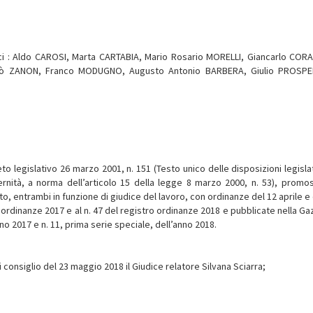
ici : Aldo CAROSI, Marta CARTABIA, Mario Rosario MORELLI, Giancarlo COR
colò ZANON, Franco MODUGNO, Augusto Antonio BARBERA, Giulio PROSPE
reto legislativo 26 marzo 2001, n. 151 (Testo unico delle disposizioni legisla
rnità, a norma dell’articolo 15 della legge 8 marzo 2000, n. 53), promos
nto, entrambi in funzione di giudice del lavoro, con ordinanze del 12 aprile e
o ordinanze 2017 e al n. 47 del registro ordinanze 2018 e pubblicate nella Ga
nno 2017 e n. 11, prima serie speciale, dell’anno 2018.
 consiglio del 23 maggio 2018 il Giudice relatore Silvana Sciarra;