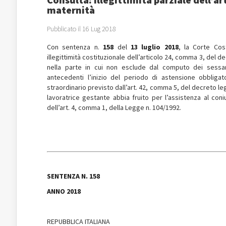
maternità
Pubblicato il 16 Lug 2018
Con sentenza n.
158
del
13 luglio 2018
, la Corte Cost
illegittimità costituzionale dell’articolo 24, comma 3, del d
nella parte in cui non esclude dal computo dei sessa
antecedenti l’inizio del periodo di astensione obbliga
straordinario previsto dall’art. 42, comma 5, del decreto legi
lavoratrice gestante abbia fruito per l’assistenza al coni
dell’art. 4, comma 1, della Legge n. 104/1992.
SENTENZA N. 158
ANNO 2018
REPUBBLICA ITALIANA