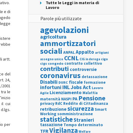
ativo.
Tutte le Leggi in materia di
Lavoro
le e di
ongedo
Parole più utilizzate
 legge
agevolazioni
agricoltura
istere
ammortizzatori
herebbe
sociali
Appalto
ANPAL
artigiani
CCNL
i artt.
assegno unico
cigo
CIG in deroga
contratto collettivo
cigs
congedo
contributi
controversie
coronavirus
ice del
detassazione
rt. 24,
Disabili
fiscale
formazione
DURC
51/2001
INL
Jobs Act
infortuni
Lavoro
 tra le
Licenziamento
Agile
Malattia
Pensione
inizio
PA
maternità
NASPI
privacy
il cui
RdC
Reddito di Cittadinanza
sicurezza
retribuzione
Smart
 d.lgs.
Working
somministrazione
statistiche
Stranieri
io per
tassazione
Tempo determinato
Vigilanza
TFR
Welfare