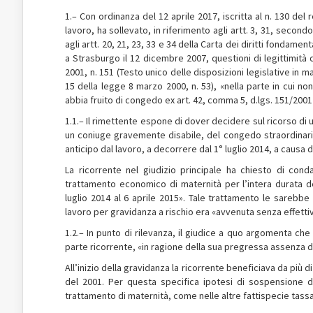
1.– Con ordinanza del 12 aprile 2017, iscritta al n. 130 del 
lavoro, ha sollevato, in riferimento agli artt. 3, 31, sec
agli artt. 20, 21, 23, 33 e 34 della Carta dei diritti fondam
a Strasburgo il 12 dicembre 2007, questioni di legittimità 
2001, n. 151 (Testo unico delle disposizioni legislative in m
15 della legge 8 marzo 2000, n. 53), «nella parte in cui n
abbia fruito di congedo ex art. 42, comma 5, d.lgs. 151/2001 
1.1.– Il rimettente espone di dover decidere sul ricorso di u
un coniuge gravemente disabile, del congedo straordinario r
anticipo dal lavoro, a decorrere dal 1° luglio 2014, a causa 
La ricorrente nel giudizio principale ha chiesto di conda
trattamento economico di maternità per l’intera durata de
luglio 2014 al 6 aprile 2015». Tale trattamento le sarebbe
lavoro per gravidanza a rischio era «avvenuta senza effettiva
1.2.– In punto di rilevanza, il giudice a quo argomenta che
parte ricorrente, «in ragione della sua pregressa assenza dal
All’inizio della gravidanza la ricorrente beneficiava da più d
del 2001. Per questa specifica ipotesi di sospensione 
trattamento di maternità, come nelle altre fattispecie tassat