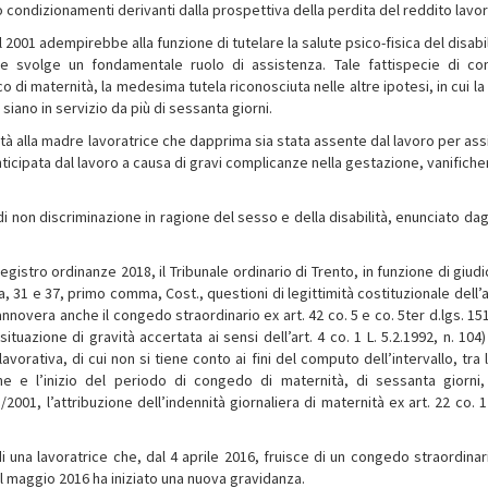
o condizionamenti derivanti dalla prospettiva della perdita del reddito lavor
el 2001 adempirebbe alla funzione di tutelare la salute psico-fisica del disabi
che svolge un fondamentale ruolo di assistenza. Tale fattispecie di c
 di maternità, la medesima tutela riconosciuta nelle altre ipotesi, in cui la
siano in servizio da più di sessanta giorni.
ità alla madre lavoratrice che dapprima sia stata assente dal lavoro per ass
 anticipata dal lavoro a causa di gravi complicanze nella gestazione, vanific
di non discriminazione in ragione del sesso e della disabilità, enunciato dagl
registro ordinanze 2018, il Tribunale ordinario di Trento, in funzione di giud
a, 31 e 37, primo comma, Cost., questioni di legittimità costituzionale dell’a
annovera anche il congedo straordinario ex art. 42 co. 5 e co. 5ter d.lgs. 1
uazione di gravità accertata ai sensi dell’art. 4 co. 1 L. 5.2.1992, n. 104)
ativa, di cui non si tiene conto ai fini del computo dell’intervallo, tra l’
 e l’inizio del periodo di congedo di maternità, di sessanta giorni, 
2001, l’attribuzione dell’indennità giornaliera di maternità ex art. 22 co. 1
di una lavoratrice che, dal 4 aprile 2016, fruisce di un congedo straordinar
dal maggio 2016 ha iniziato una nuova gravidanza.