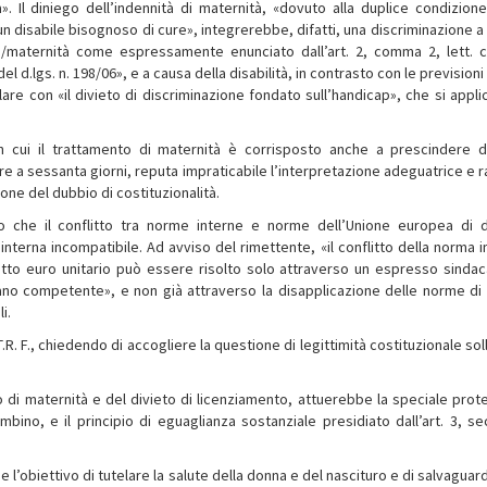
». Il diniego dell’indennità di maternità, «dovuto alla duplice condizione
un disabile bisognoso di cure», integrerebbe, difatti, una discriminazione a
za/maternità come espressamente enunciato dall’art. 2, comma 2, lett. c
el d.lgs. n. 198/06», e a causa della disabilità, in contrasto con le previsioni
olare con «il divieto di discriminazione fondato sull’handicap», che si appl
i in cui il trattamento di maternità è corrisposto anche a prescindere 
e a sessanta giorni, reputa impraticabile l’interpretazione adeguatrice e r
ione del dubbio di costituzionalità.
 che il conflitto tra norme interne e norme dell’Unione europea di d
nterna incompatibile. Ad avviso del rimettente, «il conflitto della norma i
iritto euro unitario può essere risolto solo attraverso un espresso sindac
Organo competente», e non già attraverso la disapplicazione delle norme di
i.
T.R. F., chiedendo di accogliere la questione di legittimità costituzionale so
 di maternità e del divieto di licenziamento, attuerebbe la speciale prot
ambino, e il principio di eguaglianza sostanziale presidiato dall’art. 3, s
’obiettivo di tutelare la salute della donna e del nascituro e di salvaguard