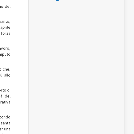
io del
quanto,
aprile
 forza
avoro,
omputo
o che,
ù allo
rto di
à, del
rativa
secondo
ssanta
er una