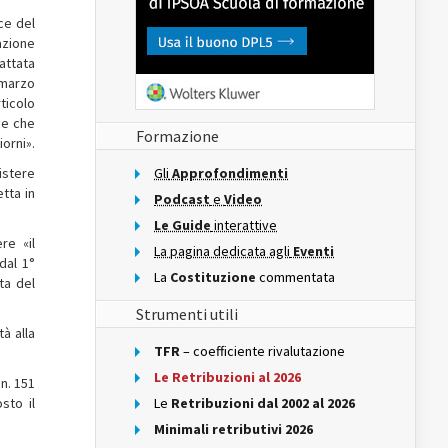
ice del
azione
dattata
 marzo
rticolo
ce che
Formazione
iorni».
sistere
Gli
Approfondimenti
tta in
Podcast
e
Video
Le Guide
interattive
re «il
La pagina dedicata agli
Eventi
dal 1°
La
Costituzione
commentata
ta del
Strumenti utili
à alla
TFR
– coefficiente rivalutazione
Le Retribuzioni al 2026
 n. 151
sto il
Le
Retribuzioni dal 2002 al 2026
Minimali retributivi 2026