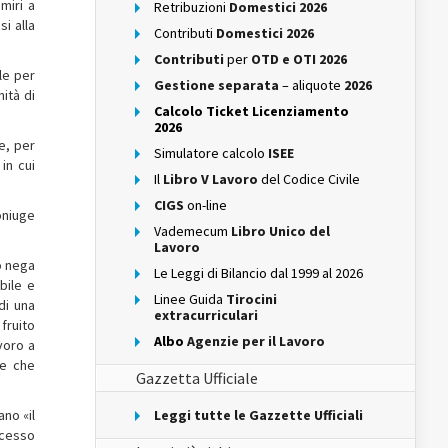
miri a
Retribuzioni
Domestici 2026
i alla
Contributi
Domestici 2026
Contributi
per
OTD e OTI 2026
le per
Gestione separata
– aliquote
2026
ità di
Calcolo Ticket Licenziamento
2026
e, per
Simulatore calcolo
ISEE
in cui
Il
Libro V Lavoro
del Codice Civile
CIGS
on-line
oniuge
Vademecum
Libro Unico del
Lavoro
to nega
Le Leggi di Bilancio dal 1999 al 2026
bile e
Linee Guida
Tirocini
di una
extracurriculari
fruito
Albo
Agenzie per il Lavoro
voro a
de che
Gazzetta Ufficiale
ano «il
Leggi tutte le Gazzette Ufficiali
accesso