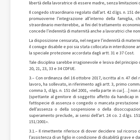
libertà della lavoratrice di essere madre, senza limitazioni 
Il congedo straordinario regolato dall’art. 42 d.lgs. n. 151 d
promuoverne l’integrazione all’interno della famiglia, 
straordinario meriterebbe, ai fini del trattamento economico
concede l’indennità di maternità anche a lavoratrici che non 
La disposizione censurata, nel negare l’indennità di matern
il coniuge disabile e poi sia stata collocata in interdizione
la speciale protezione accordata dagli artt. 31 e 37 Cost.
Tale disciplina sarebbe irragionevole e lesiva del principio 
20, 21, 23, 33 e 34 CDFUE.
3.– Con ordinanza del 16 ottobre 2017, iscritta al n. 47 del 
lavoro, ha sollevato, in riferimento agli artt. 3, primo comm
comma 3, d.lgs. n. 151 del 2001, «nella parte in cui […] non 
(spettante al genitore di soggetto affetto da handicap in sit
fattispecie di assenza o congedo o mancata prestazione lavor
dell’assenza o della sospensione o della disoccupazione
superamento preclude, ai sensi dell’art. 24 co. 2 d.lgs. 151/
151/2001».
3.1.– Il rimettente riferisce di dover decidere sul ricorso 
l’assistenza di un figlio in condizione di disabilità grave e 