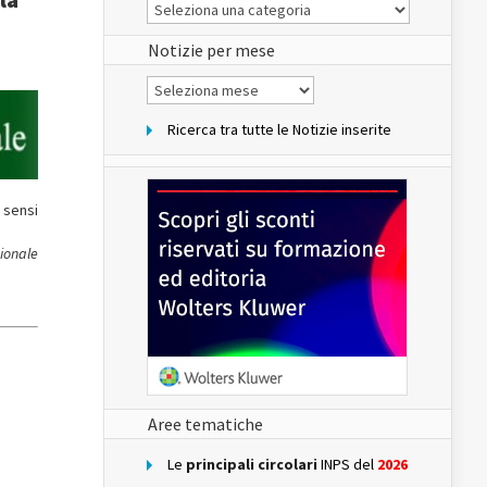
Le
Notizie
del
sito
Notizie per mese
Notizie
per
mese
Ricerca tra tutte le Notizie inserite
 sensi
zionale
Aree tematiche
Le
principali circolari
INPS del
2026