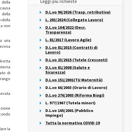
Leggi più richieste
 della
 causa
D.L.vo 96/2026 (Trasp. retributiva)
 della
 «della
L. 203/2024 (Collegato Lavoro)
ica non
D.L.vo 104/2022 (Decr.
Trasparenza)
L. 81/2017 (Lavoro Agile)
da una
avvisa
D.L.vo 81/2015 (Contratti di
Lavoro)
D.L.vo 23/2015 (Tutele Crescenti)
iretta
nterna
D.L.vo 81/2008 (Salute e
Sicurezza)
ato di
 rango
D.L.vo 151/2001(TU Maternità)
D.L.vo 66/2003 (Orario di Lavoro)
llevata
D.L.vo 276/2003 (Riforma Biagi)
L. 977/1967 (Tutela minori)
ezione
D.L.vo 165/2001 (Pubblico
econdo
Impiego)
Tutta la normativa COVID-19
are la