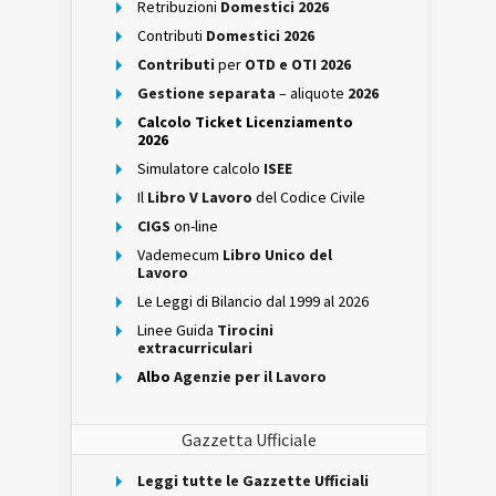
Retribuzioni
Domestici 2026
Contributi
Domestici 2026
Contributi
per
OTD e OTI 2026
Gestione separata
– aliquote
2026
Calcolo Ticket Licenziamento
2026
Simulatore calcolo
ISEE
Il
Libro V Lavoro
del Codice Civile
CIGS
on-line
Vademecum
Libro Unico del
Lavoro
Le Leggi di Bilancio dal 1999 al 2026
Linee Guida
Tirocini
extracurriculari
Albo
Agenzie per il Lavoro
Gazzetta Ufficiale
Leggi tutte le Gazzette Ufficiali