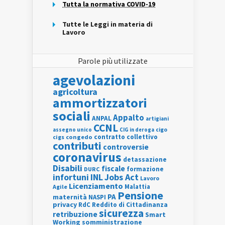
Tutta la normativa COVID-19
Tutte le Leggi in materia di
Lavoro
Parole più utilizzate
agevolazioni
agricoltura
ammortizzatori
sociali
Appalto
ANPAL
artigiani
CCNL
assegno unico
cigo
CIG in deroga
contratto collettivo
cigs
congedo
contributi
controversie
coronavirus
detassazione
Disabili
fiscale
formazione
DURC
INL
Jobs Act
infortuni
Lavoro
Licenziamento
Agile
Malattia
Pensione
PA
maternità
NASPI
privacy
RdC
Reddito di Cittadinanza
sicurezza
retribuzione
Smart
Working
somministrazione