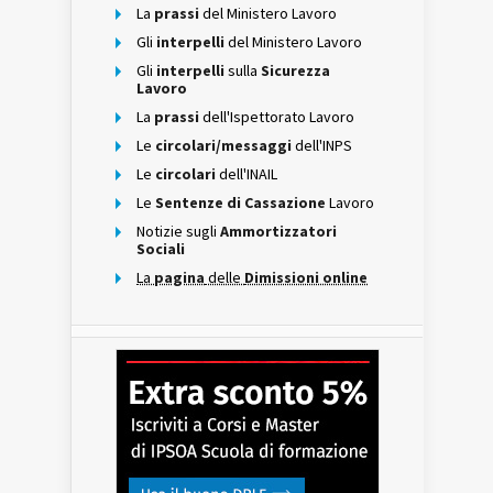
La
prassi
del Ministero Lavoro
Gli
interpelli
del Ministero Lavoro
Gli
interpelli
sulla
Sicurezza
Lavoro
La
prassi
dell'Ispettorato Lavoro
Le
circolari/messaggi
dell'INPS
Le
circolari
dell'INAIL
Le
Sentenze di Cassazione
Lavoro
Notizie sugli
Ammortizzatori
Sociali
La
pagina
delle
Dimissioni online