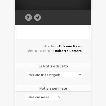
diretto da
Eufranio Massi
ideato e curato da
Roberto Camera
Le Notizie del sito
Le
Notizie
del
sito
Notizie per mese
Notizie
per
mese