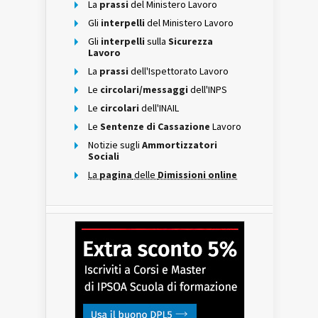
La
prassi
del Ministero Lavoro
Gli
interpelli
del Ministero Lavoro
Gli
interpelli
sulla
Sicurezza
Lavoro
La
prassi
dell'Ispettorato Lavoro
Le
circolari/messaggi
dell'INPS
Le
circolari
dell'INAIL
Le
Sentenze di Cassazione
Lavoro
Notizie sugli
Ammortizzatori
Sociali
La
pagina
delle
Dimissioni online