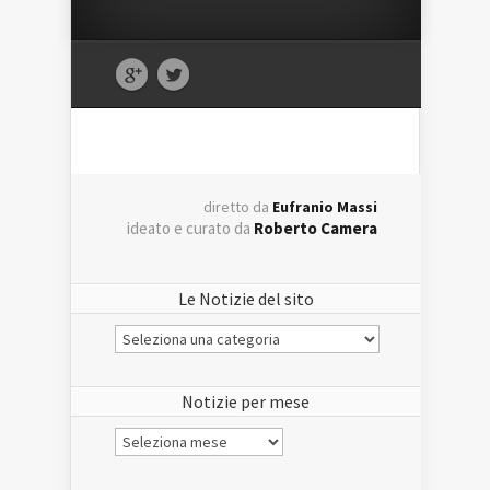
diretto da
Eufranio Massi
ideato e curato da
Roberto Camera
Le Notizie del sito
Le
Notizie
del
sito
Notizie per mese
Notizie
per
mese