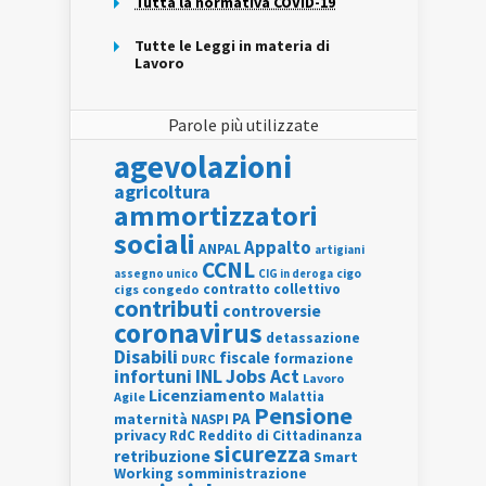
Tutta la normativa COVID-19
Tutte le Leggi in materia di
Lavoro
Parole più utilizzate
agevolazioni
agricoltura
ammortizzatori
sociali
Appalto
ANPAL
artigiani
CCNL
assegno unico
cigo
CIG in deroga
contratto collettivo
cigs
congedo
contributi
controversie
coronavirus
detassazione
Disabili
fiscale
formazione
DURC
INL
Jobs Act
infortuni
Lavoro
Licenziamento
Agile
Malattia
Pensione
PA
maternità
NASPI
privacy
RdC
Reddito di Cittadinanza
sicurezza
retribuzione
Smart
Working
somministrazione