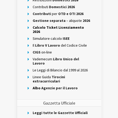
Retribuzioni
Domestici 2026
Contributi
Domestici 2026
Contributi
per
OTD e OTI 2026
Gestione separata
– aliquote
2026
Calcolo Ticket Licenziamento
2026
Simulatore calcolo
ISEE
Il
Libro V Lavoro
del Codice Civile
CIGS
on-line
Vademecum
Libro Unico del
Lavoro
Le Leggi di Bilancio dal 1999 al 2026
Linee Guida
Tirocini
extracurriculari
Albo
Agenzie per il Lavoro
Gazzetta Ufficiale
Leggi tutte le Gazzette Ufficiali