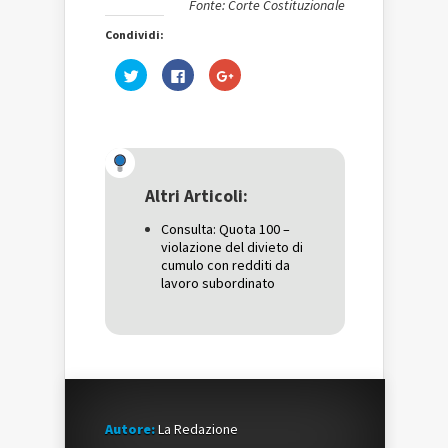
Fonte: Corte Costituzionale
Condividi:
Fai
Fai
Fai
clic
clic
clic
qui
per
qui
per
condividere
per
condividere
su
condividere
su
Facebook
su
Twitter
(Si
Google+
(Si
apre
(Si
apre
in
apre
in
una
in
una
nuova
una
Altri Articoli:
nuova
finestra)
nuova
finestra)
finestra)
Consulta: Quota 100 –
violazione del divieto di
cumulo con redditi da
lavoro subordinato
Autore:
La Redazione