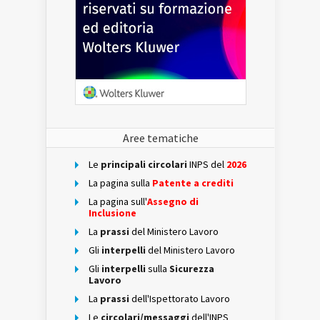
Aree tematiche
Le
principali circolari
INPS del
2026
La pagina sulla
Patente a crediti
La pagina sull'
Assegno di
Inclusione
La
prassi
del Ministero Lavoro
Gli
interpelli
del Ministero Lavoro
Gli
interpelli
sulla
Sicurezza
Lavoro
La
prassi
dell'Ispettorato Lavoro
Le
circolari/messaggi
dell'INPS