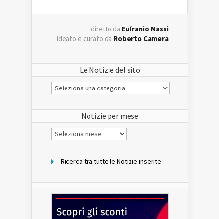
diretto da
Eufranio Massi
ideato e curato da
Roberto Camera
Le Notizie del sito
Le
Notizie
del
sito
Notizie per mese
Notizie
per
mese
Ricerca tra tutte le Notizie inserite