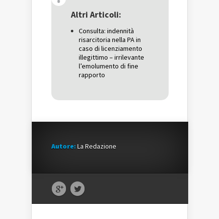
apre
in
apre
in
una
in
una
nuova
una
Altri Articoli:
nuova
finestra)
nuova
finestra)
finestra)
Consulta: indennità
risarcitoria nella PA in
caso di licenziamento
illegittimo – irrilevante
l’emolumento di fine
rapporto
Autore:
La Redazione