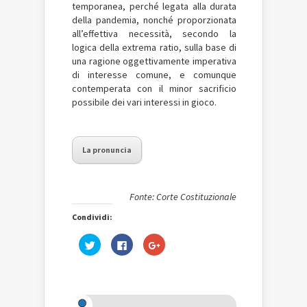
temporanea, perché legata alla durata
della pandemia, nonché proporzionata
all’effettiva necessità, secondo la
logica della extrema ratio, sulla base di
una ragione oggettivamente imperativa
di interesse comune, e comunque
contemperata con il minor sacrificio
possibile dei vari interessi in gioco.
La pronuncia
Fonte: Corte Costituzionale
Condividi:
Fai
Fai
Fai
clic
clic
clic
qui
per
qui
per
condividere
per
condividere
su
condividere
su
Facebook
su
Twitter
(Si
Google+
(Si
apre
(Si