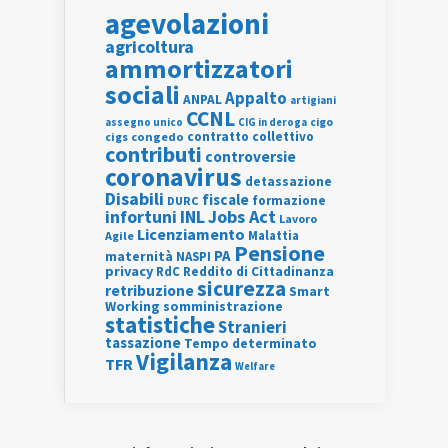
agevolazioni
agricoltura
ammortizzatori
sociali
Appalto
ANPAL
artigiani
CCNL
assegno unico
cigo
CIG in deroga
contratto collettivo
cigs
congedo
contributi
controversie
coronavirus
detassazione
Disabili
fiscale
formazione
DURC
INL
Jobs Act
infortuni
Lavoro
Licenziamento
Agile
Malattia
Pensione
PA
maternità
NASPI
privacy
RdC
Reddito di Cittadinanza
sicurezza
retribuzione
Smart
Working
somministrazione
statistiche
Stranieri
tassazione
Tempo determinato
Vigilanza
TFR
Welfare