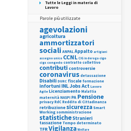
Tutte le Leggi in materia di
Lavoro
Parole più utilizzate
agevolazioni
agricoltura
ammortizzatori
sociali
Appalto
ANPAL
artigiani
CCNL
assegno unico
cigo
CIG in deroga
contratto collettivo
cigs
congedo
contributi
controversie
coronavirus
detassazione
Disabili
fiscale
formazione
DURC
INL
Jobs Act
infortuni
Lavoro
Licenziamento
Agile
Malattia
Pensione
PA
maternità
NASPI
privacy
RdC
Reddito di Cittadinanza
sicurezza
retribuzione
Smart
Working
somministrazione
statistiche
Stranieri
tassazione
Tempo determinato
Vigilanza
TFR
Welfare