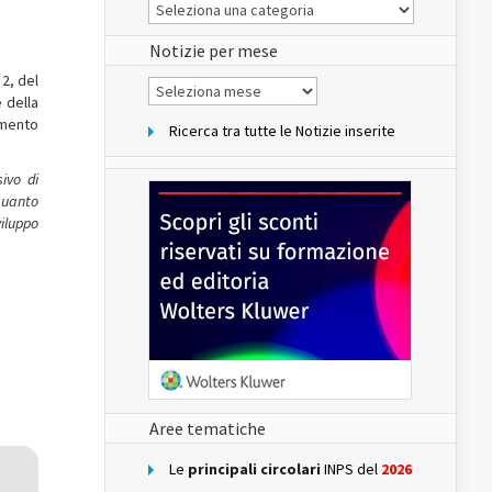
Le
Notizie
del
sito
Notizie per mese
 2, del
Notizie
per
 della
mese
amento
Ricerca tra tutte le Notizie inserite
ivo di
quanto
viluppo
Aree tematiche
Le
principali circolari
INPS del
2026