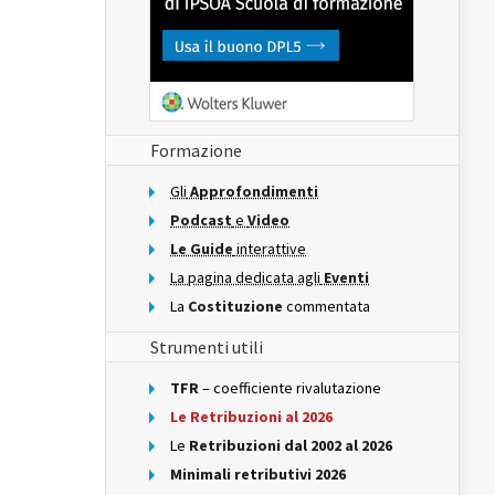
Formazione
Gli
Approfondimenti
Podcast
e
Video
Le Guide
interattive
La pagina dedicata agli
Eventi
La
Costituzione
commentata
Strumenti utili
TFR
– coefficiente rivalutazione
Le Retribuzioni al 2026
Le
Retribuzioni dal 2002 al 2026
Minimali retributivi 2026