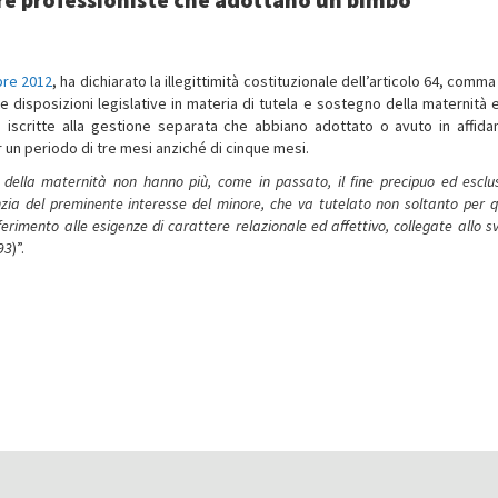
bre 2012
, ha dichiarato la illegittimità costituzionale dell’articolo 64, comma
e disposizioni legislative in materia di tutela e sostegno della maternità e
ici iscritte alla gestione separata che abbiano adottato o avuto in affid
 un periodo di tre mesi anziché di cinque mesi.
ia della maternità non hanno più, come in passato, il fine precipuo ed esclus
zia del preminente interesse del minore, che va tutelato non soltanto per 
ferimento alle esigenze di carattere relazionale ed affettivo, collegate allo s
93
)”.