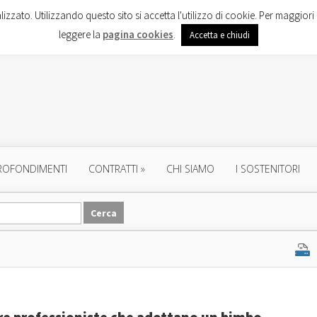
lizzato. Utilizzando questo sito si accetta l'utilizzo di cookie. Per maggiori 
leggere la
pagina cookies
.
Accetta e chiudi
ROFONDIMENTI
CONTRATTI
»
CHI SIAMO
I SOSTENITORI
ere professioniste che adottano un bimbo