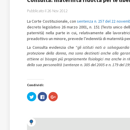
Pubblicato il 26 Nov 2012
La Corte Costituzionale, con
sentenza n. 257 del 22 novem
decreto legislativo 26 marzo 2001, n. 151 (Testo unico dell
paternità) nella parte in cui, relativamente alle lavoratr
preadottivo un minore, prevede l’indennità di maternità per
La Consulta evidenzia che “
gli istituti nati a salvaguard
protezione della donna, ma sono destinati anche alla garan
attiene ai bisogni più propriamente fisiologici ma anche in ri
della sua personalità (sentenze n. 385 del 2005 e n. 179 del 19
Condividi:
Fai
Fai
Fai
clic
clic
clic
qui
per
qui
per
condividere
per
condividere
su
condividere
su
Facebook
su
Twitter
(Si
Google+
(Si
apre
(Si
apre
in
apre
in
una
in