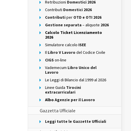
Retribuzioni
Domestici 2026
Contributi
Domestici 2026
Contributi
per
OTD e OTI 2026
Gestione separata
– aliquote
2026
Calcolo Ticket Licenziamento
2026
Simulatore calcolo
ISEE
Il
Libro V Lavoro
del Codice Civile
CIGS
on-line
Vademecum
Libro Unico del
Lavoro
Le Leggi di Bilancio dal 1999 al 2026
Linee Guida
Tirocini
extracurriculari
Albo
Agenzie per il Lavoro
Gazzetta Ufficiale
Leggi tutte le Gazzette Ufficiali