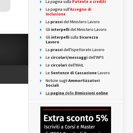
La pagina sulla
Patente a crediti
La pagina sull'
Assegno di
Inclusione
La
prassi
del Ministero Lavoro
Gli
interpelli
del Ministero Lavoro
Gli
interpelli
sulla
Sicurezza
Lavoro
La
prassi
dell'Ispettorato Lavoro
Le
circolari/messaggi
dell'INPS
Le
circolari
dell'INAIL
Le
Sentenze di Cassazione
Lavoro
Notizie sugli
Ammortizzatori
Sociali
La
pagina
delle
Dimissioni online