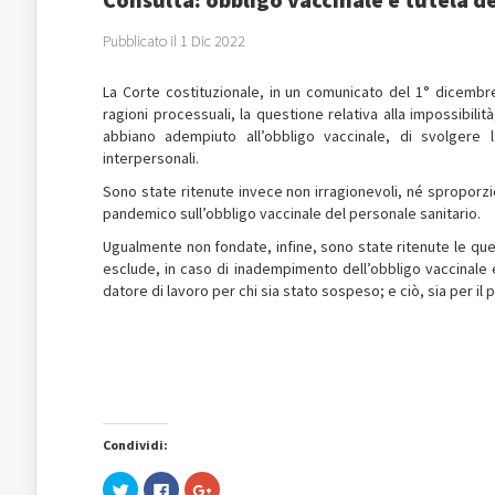
Pubblicato il 1 Dic 2022
La Corte costituzionale, in un comunicato del 1° dicembre
ragioni processuali, la questione relativa alla impossibilit
abbiano adempiuto all’obbligo vaccinale, di svolgere l’
interpersonali.
Sono state ritenute invece non irragionevoli, né sproporzi
pandemico sull’obbligo vaccinale del personale sanitario.
Ugualmente non fondate, infine, sono state ritenute le que
esclude, in caso di inadempimento dell’obbligo vaccinale 
datore di lavoro per chi sia stato sospeso; e ciò, sia per il 
Condividi:
Fai
Fai
Fai