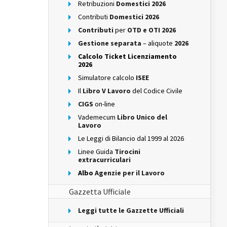
Retribuzioni
Domestici 2026
Contributi
Domestici 2026
Contributi
per
OTD e OTI 2026
Gestione separata
– aliquote
2026
Calcolo Ticket Licenziamento
2026
Simulatore calcolo
ISEE
Il
Libro V Lavoro
del Codice Civile
CIGS
on-line
Vademecum
Libro Unico del
Lavoro
Le Leggi di Bilancio dal 1999 al 2026
Linee Guida
Tirocini
extracurriculari
Albo
Agenzie per il Lavoro
Gazzetta Ufficiale
Leggi tutte le Gazzette Ufficiali