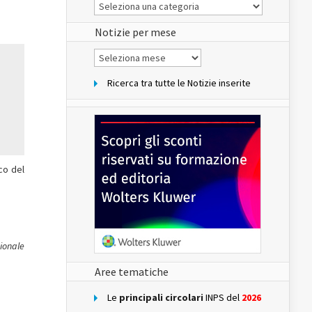
Le
Notizie
del
sito
Notizie per mese
Notizie
per
mese
Ricerca tra tutte le Notizie inserite
co del
zionale
Aree tematiche
Le
principali circolari
INPS del
2026