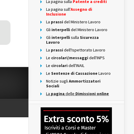
La pagina sulla
Patente a crediti
La pagina sull'
Assegno di
Inclusione
La
prassi
del Ministero Lavoro
Gli
interpelli
del Ministero Lavoro
Gli
interpelli
sulla
Sicurezza
Lavoro
La
prassi
dell'Ispettorato Lavoro
Le
circolari/messaggi
dell'INPS
Le
circolari
dell'INAIL
Le
Sentenze di Cassazione
Lavoro
Notizie sugli
Ammortizzatori
Sociali
La
pagina
delle
Dimissioni online