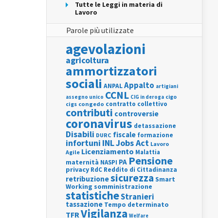
Tutte le Leggi in materia di
Lavoro
Parole più utilizzate
agevolazioni
agricoltura
ammortizzatori
sociali
Appalto
ANPAL
artigiani
CCNL
assegno unico
cigo
CIG in deroga
contratto collettivo
cigs
congedo
contributi
controversie
coronavirus
detassazione
Disabili
fiscale
formazione
DURC
INL
Jobs Act
infortuni
Lavoro
Licenziamento
Agile
Malattia
Pensione
PA
maternità
NASPI
privacy
RdC
Reddito di Cittadinanza
sicurezza
retribuzione
Smart
Working
somministrazione
statistiche
Stranieri
tassazione
Tempo determinato
Vigilanza
TFR
Welfare