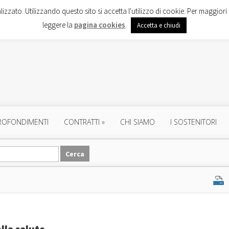
lizzato. Utilizzando questo sito si accetta l'utilizzo di cookie. Per maggiori 
leggere la
pagina cookies
.
Accetta e chiudi
ROFONDIMENTI
CONTRATTI
»
CHI SIAMO
I SOSTENITORI
lla salute