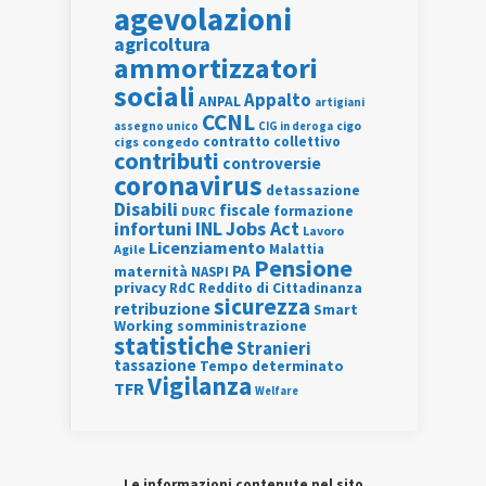
agevolazioni
agricoltura
ammortizzatori
sociali
Appalto
ANPAL
artigiani
CCNL
assegno unico
cigo
CIG in deroga
contratto collettivo
cigs
congedo
contributi
controversie
coronavirus
detassazione
Disabili
fiscale
formazione
DURC
INL
Jobs Act
infortuni
Lavoro
Licenziamento
Agile
Malattia
Pensione
PA
maternità
NASPI
privacy
RdC
Reddito di Cittadinanza
sicurezza
retribuzione
Smart
Working
somministrazione
statistiche
Stranieri
tassazione
Tempo determinato
Vigilanza
TFR
Welfare
Le informazioni contenute nel sito