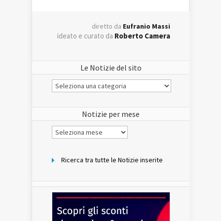
diretto da
Eufranio Massi
ideato e curato da
Roberto Camera
Le Notizie del sito
Le
Notizie
del
sito
Notizie per mese
Notizie
per
mese
Ricerca tra tutte le Notizie inserite