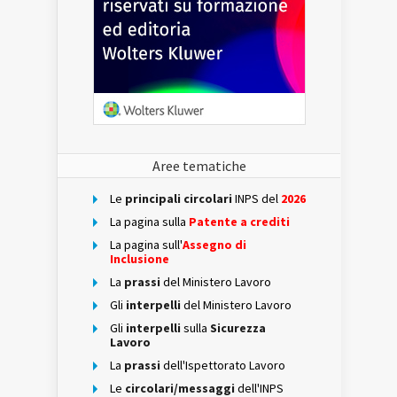
Aree tematiche
Le
principali circolari
INPS del
2026
La pagina sulla
Patente a crediti
La pagina sull'
Assegno di
Inclusione
La
prassi
del Ministero Lavoro
Gli
interpelli
del Ministero Lavoro
Gli
interpelli
sulla
Sicurezza
Lavoro
La
prassi
dell'Ispettorato Lavoro
Le
circolari/messaggi
dell'INPS