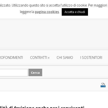
lizzato. Utilizzando questo sito si accetta l'utilizzo di cookie. Per maggiori 
leggere la
pagina cookies
.
Accetta e chiudi
ROFONDIMENTI
CONTRATTI
»
CHI SIAMO
I SOSTENITORI
ità di fruizione anche per i conviventi