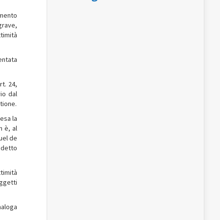
amento
grave,
timità
entata
t. 24,
io dal
tione.
esa la
n è, al
uel de
ddetto
ttimità
ggetti
naloga