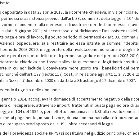
istito.
o depositato in data 23 aprile 2013, la ricorrente chiedeva, in via principale,
ei permessi di assistenza previsti dall’art. 33, comma 3, della legge n. 104 d
vorno a consentire alla medesima di usufruire dei detti permessi a favo
 data 9 giugno 2011; si accertasse e si dichiarasse l’insussistenza del d
sta paga e ore di lavoro, il goduto periodo di permessi ex art. 33, comma 3,
l’Azienda ospedaliera: a) a restituire ad essa istante le somme indebit
l periodo 2003-2010, maggiorate della rivalutazione monetaria e degli int
 svolte per il recupero delle ore di permesso godute nel periodo 2003-2010,
a ricorrente chiedeva che fosse sollevata questione di legittimità costituz
parte in cui non include il convivente more uxorio tra i beneficiari del pe
. nonché dell’art. 177 (recte: 117) Cost., in relazione agli artt. 1, 3, 7, 20 e 2
ata a Nizza il 7 dicembre 2000 e adattata a Strasburgo il 12 dicembre 2007.
hiedendo il rigetto delle domande.
l’8 gennaio 2014, accoglieva la domanda di accertamento negativo della rico
iera di recuperare, attraverso importi trattenuti in busta paga ed ore di lav
legge n. 104 del 1992 e, per l’effetto condannava la USL alla restituzione in
nché al pagamento, in suo favore, di una somma pari alla retribuzione a
no di recupero predisposto dalla USL, oltre accessori di legge.
e della previdenza sociale (INPS) si costituiva nel giudizio principale, chied