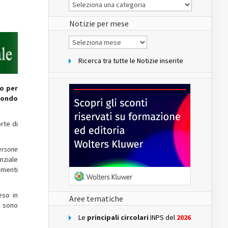
Le
Notizie
del
sito
Notizie per mese
Notizie
per
mese
Ricerca tra tutte le Notizie inserite
to per
econdo
orte di
persone
enziale
imenti
eso in
Aree tematiche
e sono
Le
principali circolari
INPS del
2026