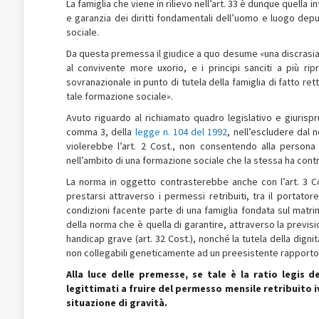
La famiglia che viene in rilievo nell’art. 33 è dunque quella
e garanzia dei diritti fondamentali dell’uomo e luogo depu
sociale.
Da questa premessa il giudice a quo desume «una discrasia tra
al convivente more uxorio, e i principi sanciti a più rip
sovranazionale in punto di tutela della famiglia di fatto re
tale formazione sociale».
Avuto riguardo al richiamato quadro legislativo e giurispru
comma 3, della
legge n. 104 del 1992
, nell’escludere dal 
violerebbe l’art. 2 Cost., non consentendo alla persona
nell’ambito di una formazione sociale che la stessa ha contr
La norma in oggetto contrasterebbe anche con l’art. 3 Cos
prestarsi attraverso i permessi retribuiti, tra il portator
condizioni facente parte di una famiglia fondata sul matri
della norma che è quella di garantire, attraverso la previsio
handicap grave (art. 32 Cost.), nonché la tutela della dignità 
non collegabili geneticamente ad un preesistente rapporto d
Alla luce delle premesse, se tale è la ratio legis 
legittimati a fruire del permesso mensile retribuito iv
situazione di gravità.