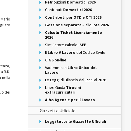
Retribuzioni
Domestici 2026
Contributi
Domestici 2026
Contributi
per
OTD e OTI 2026
 Mario
ugusto
Gestione separata
– aliquote
2026
Calcolo Ticket Licenziamento
2026
Simulatore calcolo
ISEE
Il
Libro V Lavoro
del Codice Civile
CIGS
on-line
tenza,
Vademecum
Libro Unico del
a B.D.
Lavoro
 nella
Le Leggi di Bilancio dal 1999 al 2026
Linee Guida
Tirocini
lio dei
extracurriculari
Albo
Agenzie per il Lavoro
Gazzetta Ufficiale
Leggi tutte le Gazzette Ufficiali