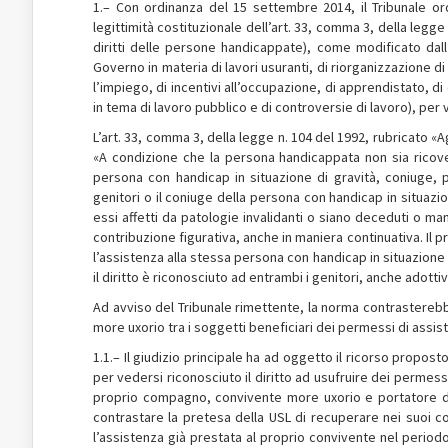
1.– Con ordinanza del 15 settembre 2014, il Tribunale ord
legittimità costituzionale dell’art. 33, comma 3, della legge
diritti delle persone handicappate), come modificato dall
Governo in materia di lavori usuranti, di riorganizzazione di
l’impiego, di incentivi all’occupazione, di apprendistato,
in tema di lavoro pubblico e di controversie di lavoro), per v
L’art. 33, comma 3, della legge n. 104 del 1992, rubricato 
«A condizione che la persona handicappata non sia ricove
persona con handicap in situazione di gravità, coniuge, 
genitori o il coniuge della persona con handicap in situaz
essi affetti da patologie invalidanti o siano deceduti o man
contribuzione figurativa, anche in maniera continuativa. Il 
l’assistenza alla stessa persona con handicap in situazione d
il diritto è riconosciuto ad entrambi i genitori, anche adott
Ad avviso del Tribunale rimettente, la norma contrasterebbe 
more uxorio tra i soggetti beneficiari dei permessi di assist
1.1.– Il giudizio principale ha ad oggetto il ricorso propost
per vedersi riconosciuto il diritto ad usufruire dei permessi
proprio compagno, convivente more uxorio e portatore di
contrastare la pretesa della USL di recuperare nei suoi c
l’assistenza già prestata al proprio convivente nel period