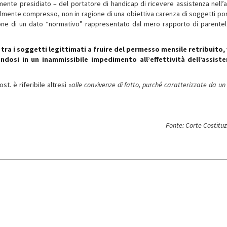
almente presidiato – del portatore di handicap di ricevere assistenza nell’
lmente compresso, non in ragione di una obiettiva carenza di soggetti por
zione di un dato “normativo” rappresentato dal mero rapporto di parentel
tra i soggetti legittimati a fruire del permesso mensile retribuito, 
vendosi in un inammissibile impedimento all’effettività dell’assist
. è riferibile altresì «
alle convivenze di fatto, purché caratterizzate da u
Fonte: Corte Costitu