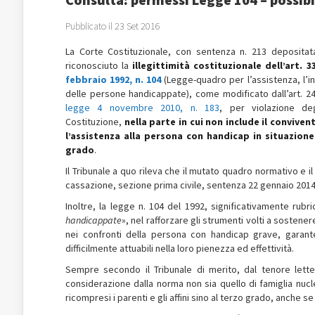
Pubblicato il 23 Set 2016
La Corte Costituzionale, con sentenza n. 213 depositat
riconosciuto la
illegittimità costituzionale dell’art. 
febbraio 1992, n. 104
(Legge-quadro per l’assistenza, l’int
delle persone handicappate), come modificato dall’art. 24
legge 4 novembre 2010, n. 183
, per violazione de
Costituzione,
nella parte in cui non include il convive
l’assistenza alla persona con handicap in situazione
grado
.
Il Tribunale a quo rileva che il mutato quadro normativo e il
cassazione, sezione prima civile, sentenza 22 gennaio 2014, 
Inoltre, la legge n. 104 del 1992, significativamente rubri
handicappate
», nel rafforzare gli strumenti volti a sostenere
nei confronti della persona con handicap grave, garanten
difficilmente attuabili nella loro pienezza ed effettività.
Sempre secondo il Tribunale di merito, dal tenore letter
considerazione dalla norma non sia quello di famiglia nucle
ricompresi i parenti e gli affini sino al terzo grado, anche se