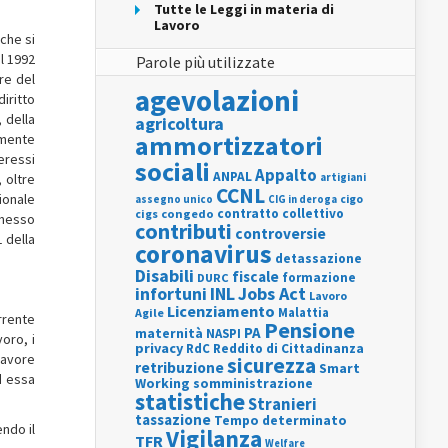
Tutte le Leggi in materia di
Lavoro
 che si
el 1992
Parole più utilizzate
re del
agevolazioni
iritto
 della
agricoltura
ammortizzatori
amente
eressi
sociali
Appalto
ANPAL
 oltre
artigiani
CCNL
ionale
assegno unico
cigo
CIG in deroga
contratto collettivo
cigs
congedo
rmesso
contributi
controversie
1 della
coronavirus
detassazione
Disabili
fiscale
formazione
DURC
INL
Jobs Act
infortuni
Lavoro
Licenziamento
Agile
Malattia
rrente
Pensione
PA
maternità
NASPI
oro, i
privacy
RdC
Reddito di Cittadinanza
 favore
sicurezza
retribuzione
Smart
d essa
Working
somministrazione
statistiche
Stranieri
tassazione
Tempo determinato
endo il
Vigilanza
TFR
Welfare