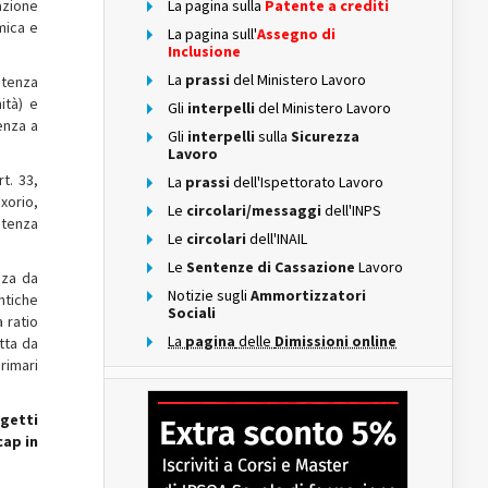
uazione
La pagina sulla
Patente a crediti
mica e
La pagina sull'
Assegno di
Inclusione
La
prassi
del Ministero Lavoro
istenza
ità) e
Gli
interpelli
del Ministero Lavoro
enza a
Gli
interpelli
sulla
Sicurezza
Lavoro
t. 33,
La
prassi
dell'Ispettorato Lavoro
xorio,
Le
circolari/messaggi
dell'INPS
stenza
Le
circolari
dell'INAIL
Le
Sentenze di Cassazione
Lavoro
nza da
Notizie sugli
Ammortizzatori
ntiche
Sociali
 ratio
La
pagina
delle
Dimissioni online
etta da
primari
ggetti
cap in