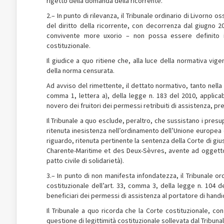
rigetto della domanda della ricorrente.
2.– In punto di rilevanza, il Tribunale ordinario di Livorno
del diritto della ricorrente, con decorrenza dal giugno 20
convivente more uxorio – non possa essere definito in
costituzionale.
Il giudice a quo ritiene che, alla luce della normativa vi
della norma censurata.
Ad avviso del rimettente, il dettato normativo, tanto nella 
comma 1, lettera a), della legge n. 183 del 2010, applicab
novero dei fruitori dei permessi retribuiti di assistenza, pr
Il Tribunale a quo esclude, peraltro, che sussistano i pres
ritenuta inesistenza nell’ordinamento dell’Unione europea di 
riguardo, ritenuta pertinente la sentenza della Corte di gi
Charente-Maritime et des Deux-Sèvres, avente ad oggetto 
patto civile di solidarietà).
3.– In punto di non manifesta infondatezza, il Tribunale ordi
costituzionale dell’art. 33, comma 3, della legge n. 104 d
beneficiari dei permessi di assistenza al portatore di handic
Il Tribunale a quo ricorda che la Corte costituzionale, c
questione di legittimità costituzionale sollevata dal Tribuna