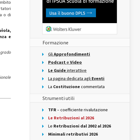
ambito
tatori
a o di
vìola,
enza e
Formazione
n grado
Gli
Approfondimenti
Podcast
e
Video
Le Guide
interattive
zionale
La pagina dedicata agli
Eventi
La
Costituzione
commentata
Strumenti utili
TFR
– coefficiente rivalutazione
Le Retribuzioni al 2026
Le
Retribuzioni dal 2002 al 2026
Minimali retributivi 2026