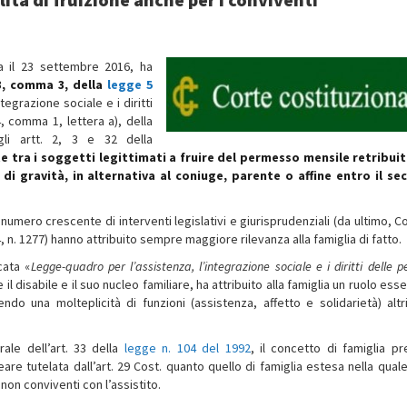
a il 23 settembre 2016, ha
33, comma 3, della
legge 5
egrazione sociale e i diritti
, comma 1, lettera a), della
gli artt. 2, 3 e 32 della
nte tra i soggetti legittimati a fruire del permesso mensile retribui
 di gravità, in alternativa al coniuge, parente o affine entro il s
 numero crescente di interventi legislativi e giurisprudenziali (da ultimo, C
n. 1277) hanno attribuito sempre maggiore rilevanza alla famiglia di fatto.
cata «
Legge-quadro per l’assistenza, l’integrazione sociale e i diritti delle 
 il disabile e il suo nucleo familiare, ha attribuito alla famiglia un ruolo ess
do una molteplicità di funzioni (assistenza, affetto e solidarietà) altr
ale dell’art. 33 della
legge n. 104 del 1992
, il concetto di famiglia pr
are tutelata dall’art. 29 Cost. quanto quello di famiglia estesa nella qual
 non conviventi con l’assistito.