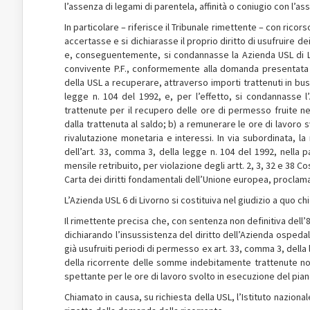
l’assenza di legami di parentela, affinità o coniugio con l’ass
In particolare – riferisce il Tribunale rimettente – con ricors
accertasse e si dichiarasse il proprio diritto di usufruire d
e, conseguentemente, si condannasse la Azienda USL di Li
convivente P.F., conformemente alla domanda presentata in
della USL a recuperare, attraverso importi trattenuti in bu
legge n. 104 del 1992, e, per l’effetto, si condannasse 
trattenute per il recupero delle ore di permesso fruite ne
dalla trattenuta al saldo; b) a remunerare le ore di lavoro
rivalutazione monetaria e interessi. In via subordinata, l
dell’art. 33, comma 3, della legge n. 104 del 1992, nella 
mensile retribuito, per violazione degli artt. 2, 3, 32 e 38 Cost
Carta dei diritti fondamentali dell’Unione europea, proclam
L’Azienda USL 6 di Livorno si costituiva nel giudizio a quo c
Il rimettente precisa che, con sentenza non definitiva del
dichiarando l’insussistenza del diritto dell’Azienda ospedal
già usufruiti periodi di permesso ex art. 33, comma 3, della 
della ricorrente delle somme indebitamente trattenute no
spettante per le ore di lavoro svolto in esecuzione del pia
Chiamato in causa, su richiesta della USL, l’Istituto nazional