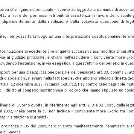
 osserva che il giudizio principale – avente ad oggetto la domanda di accert
11, a fruire dei permessi retribuiti di assistenza in favore del disabile 
dipendentemente dalla risoluzione della sollevata questione di legit
gente, non possa farsi luogo ad una interpretazione costituzionalmente ori
formulazione precedente che in quella successiva alla modifica di cui all’ar
ile al giudizio principale, è chiaro nell’escludere il convivente more uxor
ecludendo l’estensione, in via esegetica, a quest’ultimo dei benefici in ques
upposti per una disapplicazione parziale del censurato art. 33, comma 3, att
disposizioni, rilevanti nella fattispecie, che abbiano efficacia diretta (no
ustizia, 12 dicembre 2013, in causa C-267/12, Hay contro Crédit agricole mut
il diritto al congedo matrimoniale di coloro che hanno stipulato un cosi
nario di Livorno dubita, in riferimento agli artt. 2, 3 e 32 Cost., della legi
el 1992, «nella parte in cui non include il convivente more uxorio tra i so
ap in situazione di gravità».
on ordinanza n. 35 del 2009, ha dichiarato manifestamente inammissibile a
le di Savona.