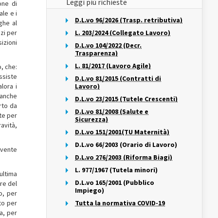
Leggi più richieste
one di
ale e i
D.L.vo 96/2026 (Trasp. retributiva)
ghe al
izi per
L. 203/2024 (Collegato Lavoro)
izioni
D.L.vo 104/2022 (Decr.
Trasparenza)
L. 81/2017 (Lavoro Agile)
, che:
ssiste
D.L.vo 81/2015 (Contratti di
lora i
Lavoro)
 anche
D.L.vo 23/2015 (Tutele Crescenti)
rto da
D.L.vo 81/2008 (Salute e
te per
Sicurezza)
ravità,
D.L.vo 151/2001(TU Maternità)
D.L.vo 66/2003 (Orario di Lavoro)
ivente
D.L.vo 276/2003 (Riforma Biagi)
L. 977/1967 (Tutela minori)
’ultima
D.L.vo 165/2001 (Pubblico
ore del
Impiego)
o, per
to per
Tutta la normativa COVID-19
a, per