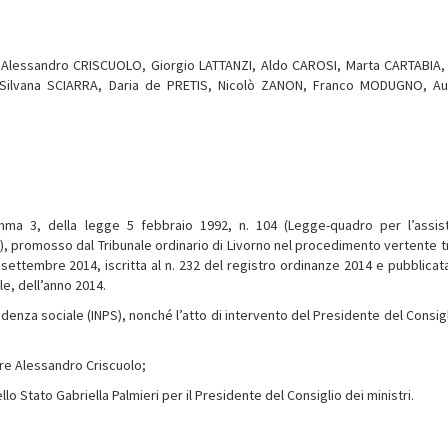
 : Alessandro CRISCUOLO, Giorgio LATTANZI, Aldo CAROSI, Marta CARTABIA,
 Silvana SCIARRA, Daria de PRETIS, Nicolò ZANON, Franco MODUGNO, A
 comma 3, della legge 5 febbraio 1992, n. 104 (Legge-quadro per l’assis
e), promosso dal Tribunale ordinario di Livorno nel procedimento vertente tr
 settembre 2014, iscritta al n. 232 del registro ordinanze 2014 e pubblicata
le, dell’anno 2014.
evidenza sociale (INPS), nonché l’atto di intervento del Presidente del Consig
tore Alessandro Criscuolo;
llo Stato Gabriella Palmieri per il Presidente del Consiglio dei ministri.