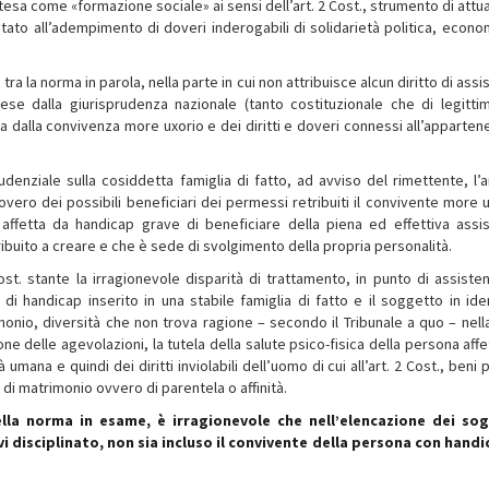
 intesa come «formazione sociale» ai sensi dell’art. 2 Cost., strumento di att
tato all’adempimento di doveri inderogabili di solidarietà politica, econo
 la norma in parola, nella parte in cui non attribuisce alcun diritto di ass
rese dalla giurisprudenza nazionale (tanto costituzionale che di legittim
tta dalla convivenza more uxorio e dei diritti e doveri connessi all’apparten
denziale sulla cosiddetta famiglia di fatto, ad avviso del rimettente, l’ar
novero dei possibili beneficiari dei permessi retribuiti il convivente more u
 affetta da handicap grave di beneficiare della piena ed effettiva assi
ibuito a creare e che è sede di svolgimento della propria personalità.
t. stante la irragionevole disparità di trattamento, in punto di assiste
e di handicap inserito in una stabile famiglia di fatto e il soggetto in ide
monio, diversità che non trova ragione – secondo il Tribunale a quo – nella
ne delle agevolazioni, la tutela della salute psico-fisica della persona aff
umana e quindi dei diritti inviolabili dell’uomo di cui all’art. 2 Cost., beni 
i matrimonio ovvero di parentela o affinità.
della norma in esame, è irragionevole che nell’elencazione dei so
i disciplinato, non sia incluso il convivente della persona con handi