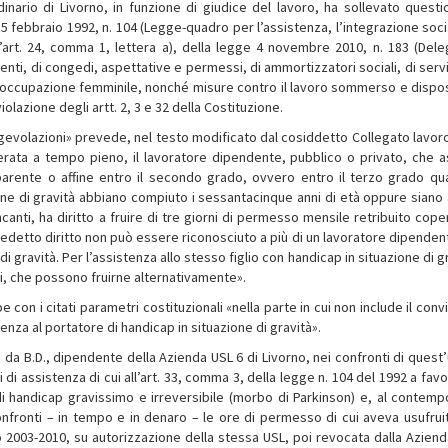
inario di Livorno, in funzione di giudice del lavoro, ha sollevato questi
 5 febbraio 1992, n. 104 (Legge-quadro per l’assistenza, l’integrazione soci
’art. 24, comma 1, lettera a), della legge 4 novembre 2010, n. 183 (Dele
 enti, di congedi, aspettative e permessi, di ammortizzatori sociali, di serv
 di occupazione femminile, nonché misure contro il lavoro sommerso e dispos
iolazione degli artt. 2, 3 e 32 della Costituzione.
«Agevolazioni» prevede, nel testo modificato dal cosiddetto Collegato lavoro
rata a tempo pieno, il lavoratore dipendente, pubblico o privato, che a
parente o affine entro il secondo grado, ovvero entro il terzo grado qua
ione di gravità abbiano compiuto i sessantacinque anni di età oppure siano
canti, ha diritto a fruire di tre giorni di permesso mensile retribuito cope
predetto diritto non può essere riconosciuto a più di un lavoratore dipenden
i gravità. Per l’assistenza allo stesso figlio con handicap in situazione di g
ivi, che possono fruirne alternativamente».
con i citati parametri costituzionali «nella parte in cui non include il conv
enza al portatore di handicap in situazione di gravità».
o da B.D., dipendente della Azienda USL 6 di Livorno, nei confronti di quest
 di assistenza di cui all’art. 33, comma 3, della legge n. 104 del 1992 a fav
 handicap gravissimo e irreversibile (morbo di Parkinson) e, al contemp
onfronti – in tempo e in denaro – le ore di permesso di cui aveva usufrui
o 2003-2010, su autorizzazione della stessa USL, poi revocata dalla Aziend