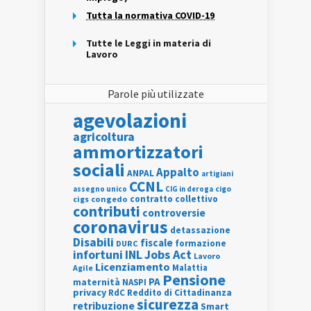
Tutta la normativa COVID-19
Tutte le Leggi in materia di
Lavoro
Parole più utilizzate
agevolazioni
agricoltura
ammortizzatori
sociali
Appalto
ANPAL
artigiani
CCNL
assegno unico
cigo
CIG in deroga
contratto collettivo
cigs
congedo
contributi
controversie
coronavirus
detassazione
Disabili
fiscale
formazione
DURC
INL
Jobs Act
infortuni
Lavoro
Licenziamento
Agile
Malattia
Pensione
PA
maternità
NASPI
privacy
RdC
Reddito di Cittadinanza
sicurezza
retribuzione
Smart