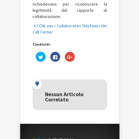
richiedevano per riconoscere la
legittimità del rapporto di
collaborazione.
il CCNL per i Collaboratori Telefonici dei
Call Center
Condividi:
Fai
Fai
Fai
clic
clic
clic
qui
per
qui
per
condividere
per
condividere
su
condividere
su
Facebook
su
Twitter
(Si
Google+
(Si
apre
(Si
apre
in
apre
in
una
in
una
nuova
una
Nessun Articolo
nuova
finestra)
nuova
Correlato
finestra)
finestra)