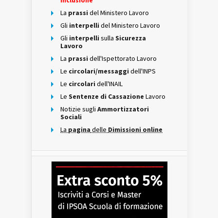
Inclusione
La
prassi
del Ministero Lavoro
Gli
interpelli
del Ministero Lavoro
Gli
interpelli
sulla
Sicurezza
Lavoro
La
prassi
dell'Ispettorato Lavoro
Le
circolari/messaggi
dell'INPS
Le
circolari
dell'INAIL
Le
Sentenze di Cassazione
Lavoro
Notizie sugli
Ammortizzatori
Sociali
La
pagina
delle
Dimissioni online