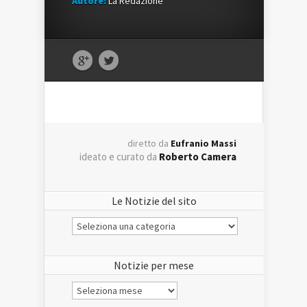
Autore:
La Redazione
diretto da
Eufranio Massi
ideato e curato da
Roberto Camera
Le Notizie del sito
Le
Notizie
del
sito
Notizie per mese
Notizie
per
mese