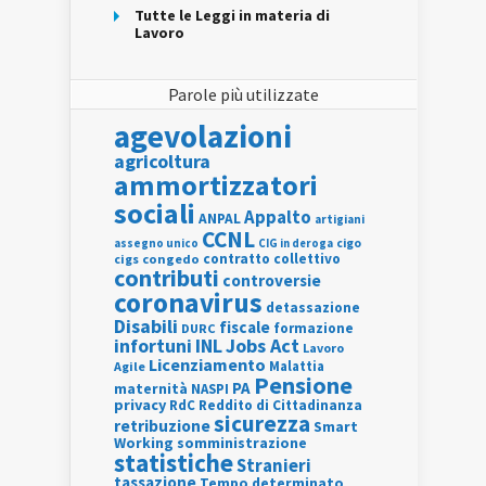
Tutte le Leggi in materia di
Lavoro
Parole più utilizzate
agevolazioni
agricoltura
ammortizzatori
sociali
Appalto
ANPAL
artigiani
CCNL
assegno unico
cigo
CIG in deroga
contratto collettivo
cigs
congedo
contributi
controversie
coronavirus
detassazione
Disabili
fiscale
formazione
DURC
INL
Jobs Act
infortuni
Lavoro
Licenziamento
Agile
Malattia
Pensione
PA
maternità
NASPI
privacy
RdC
Reddito di Cittadinanza
sicurezza
retribuzione
Smart
Working
somministrazione
statistiche
Stranieri
tassazione
Tempo determinato