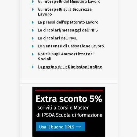
Gli
interpelli
del Ministero Lavoro
Gli
interpelli
sulla
Sicurezza
Lavoro
La
prassi
dell'Ispettorato Lavoro
Le
circolari/messaggi
dell'INPS
Le
circolari
dell'INAIL
Le
Sentenze di Cassazione
Lavoro
Notizie sugli
Ammortizzatori
Sociali
La
pagina
delle
Dimissioni online