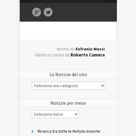
diretto da
Eufranio Massi
ideato e curato da
Roberto Camera
Le Notizie del sito
Le
Notizie
del
sito
Notizie per mese
Notizie
per
mese
Ricerca tra tutte le Notizie inserite