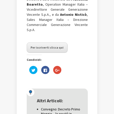
Boaretto
, Operation Manager Italia –
Vicedirettore Generale Generazione
Vincente S.p.A., e da
Antonio Nisticò
,
Sales Manager Italia – Direzione
Commerciale Generazione Vincente
S.p.A.
Per iscriverti clicca qui
Condividi:
Fai
Fai
Fai
clic
clic
clic
qui
per
qui
per
condividere
per
condividere
su
condividere
su
Facebook
su
Twitter
(Si
Google+
(Si
apre
(Si
apre
in
apre
in
una
in
una
nuova
una
Altri Articoli:
nuova
finestra)
nuova
finestra)
finestra)
Convegno: Decreto Primo
Maggio – le novità in