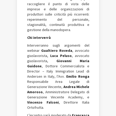
raccogliere il punto di vista delle
imprese e delle organizzazioni di
produttori sulle criticità più ricorrenti:
reperimento del personale,
stagionalità, continuità produttiva e
gestione della manodopera.
Chi interverrà
Interverranno sugli argomenti del
webinar
Gualtiero Roveda
, avvocato
giuslavorista,
Luca Peluso
, avvocato
giuslavorista,
Giovanni Maria
Guidone
, Dottore Commercialista e
Director – Italy Immigration Lead di
Andersen in Italy, l’Avv.
Emilio Ronga
Responsabile Area Legale di
Generazione Vincente,
Andrea Michele
Amoroso
, Amministratore Delegato di
Generazione Vincente Academy, e
Vincenzo Falconi
, Direttore Italia
Ortofrutta.
L’incontro sarà moderato da
Francesca