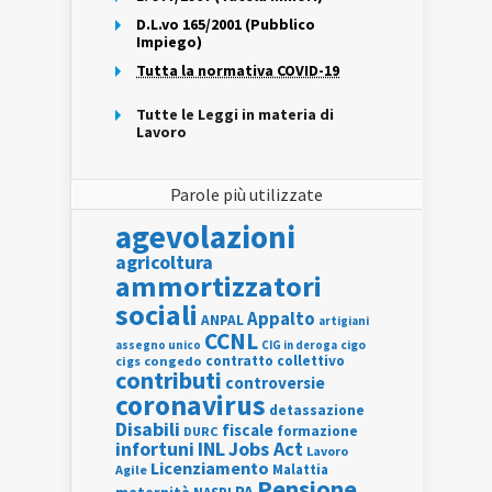
D.L.vo 165/2001 (Pubblico
Impiego)
Tutta la normativa COVID-19
Tutte le Leggi in materia di
Lavoro
Parole più utilizzate
agevolazioni
agricoltura
ammortizzatori
sociali
Appalto
ANPAL
artigiani
CCNL
assegno unico
cigo
CIG in deroga
contratto collettivo
cigs
congedo
contributi
controversie
coronavirus
detassazione
Disabili
fiscale
formazione
DURC
INL
Jobs Act
infortuni
Lavoro
Licenziamento
Agile
Malattia
Pensione
PA