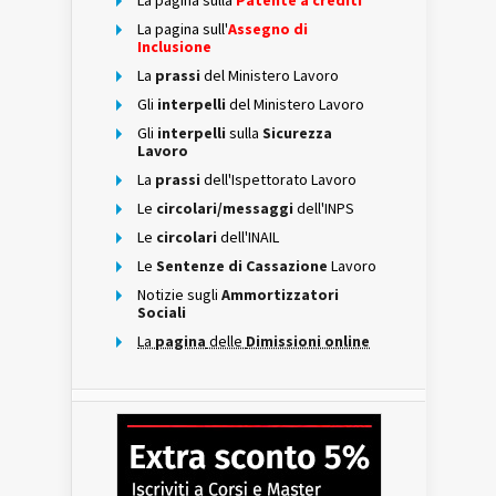
La pagina sull'
Assegno di
Inclusione
La
prassi
del Ministero Lavoro
Gli
interpelli
del Ministero Lavoro
Gli
interpelli
sulla
Sicurezza
Lavoro
La
prassi
dell'Ispettorato Lavoro
Le
circolari/messaggi
dell'INPS
Le
circolari
dell'INAIL
Le
Sentenze di Cassazione
Lavoro
Notizie sugli
Ammortizzatori
Sociali
La
pagina
delle
Dimissioni online