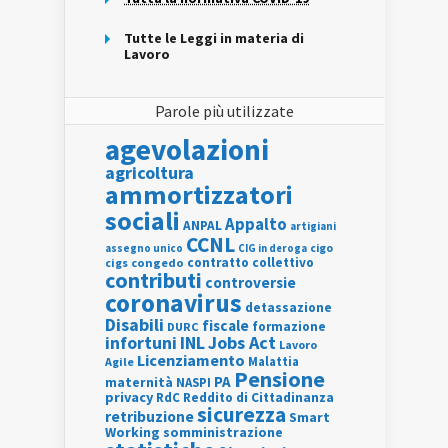
Tutte le Leggi in materia di
Lavoro
Parole più utilizzate
agevolazioni
agricoltura
ammortizzatori
sociali
Appalto
ANPAL
artigiani
CCNL
assegno unico
cigo
CIG in deroga
contratto collettivo
cigs
congedo
contributi
controversie
coronavirus
detassazione
Disabili
fiscale
formazione
DURC
INL
Jobs Act
infortuni
Lavoro
Licenziamento
Agile
Malattia
Pensione
PA
maternità
NASPI
privacy
RdC
Reddito di Cittadinanza
sicurezza
retribuzione
Smart
Working
somministrazione