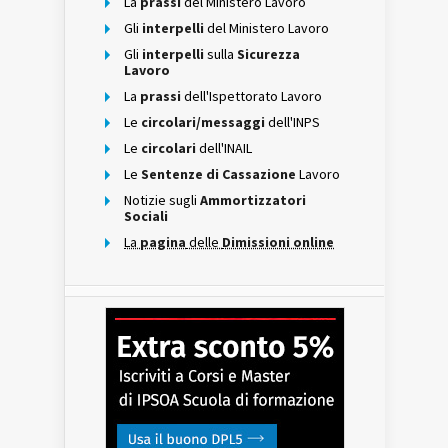
La
prassi
del Ministero Lavoro
Gli
interpelli
del Ministero Lavoro
Gli
interpelli
sulla
Sicurezza
Lavoro
La
prassi
dell'Ispettorato Lavoro
Le
circolari/messaggi
dell'INPS
Le
circolari
dell'INAIL
Le
Sentenze di Cassazione
Lavoro
Notizie sugli
Ammortizzatori
Sociali
La
pagina
delle
Dimissioni online