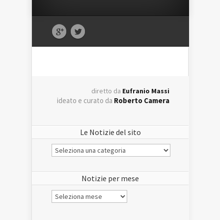
diretto da
Eufranio Massi
ideato e curato da
Roberto Camera
Le Notizie del sito
Le
Notizie
del
sito
Notizie per mese
Notizie
per
mese