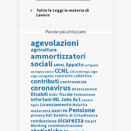
Tutte le Leggi in materia di
Lavoro
Parole più utilizzate
agevolazioni
agricoltura
ammortizzatori
sociali
Appalto
ANPAL
artigiani
CCNL
assegno unico
cigo
CIG in deroga
contratto collettivo
cigs
congedo
contributi
controversie
coronavirus
detassazione
Disabili
fiscale
formazione
DURC
INL
Jobs Act
infortuni
Lavoro
Licenziamento
Agile
Malattia
Pensione
PA
maternità
NASPI
privacy
RdC
Reddito di Cittadinanza
sicurezza
retribuzione
Smart
Working
somministrazione
statistiche