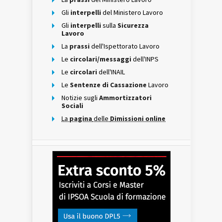
Gli
interpelli
del Ministero Lavoro
Gli
interpelli
sulla
Sicurezza
Lavoro
La
prassi
dell'Ispettorato Lavoro
Le
circolari/messaggi
dell'INPS
Le
circolari
dell'INAIL
Le
Sentenze di Cassazione
Lavoro
Notizie sugli
Ammortizzatori
Sociali
La
pagina
delle
Dimissioni online