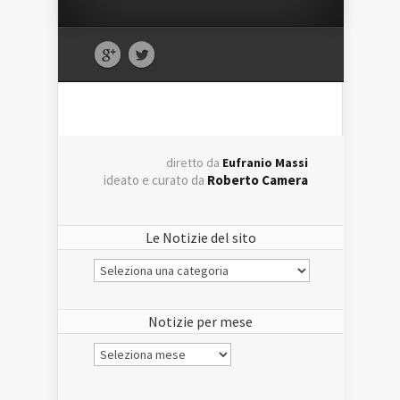
diretto da
Eufranio Massi
ideato e curato da
Roberto Camera
Le Notizie del sito
Le
Notizie
del
sito
Notizie per mese
Notizie
per
mese