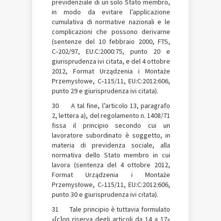
previdenziale di un solo Stato membro,
in modo da evitare l’applicazione
cumulativa di normative nazionali e le
complicazioni che possono derivarne
(sentenze del 10 febbraio 2000, FTS,
C‑202/97, EU:C:2000:75, punto 20 e
giurisprudenza ivi citata, e del 4 ottobre
2012, Format Urządzenia i Montaże
Przemysłowe, C‑115/11, EU:C:2012:606,
punto 29 e giurisprudenza ivi citata).
30 A tal fine, l’articolo 13, paragrafo
2, lettera a), del regolamento n. 1408/71
fissa il principio secondo cui un
lavoratore subordinato è soggetto, in
materia di previdenza sociale, alla
normativa dello Stato membro in cui
lavora (sentenza del 4 ottobre 2012,
Format Urządzenia i Montaże
Przemysłowe, C‑115/11, EU:C:2012:606,
punto 30 e giurisprudenza ivi citata).
31 Tale principio è tuttavia formulato
«[c]on riserva degli articoli da 14 a 17»