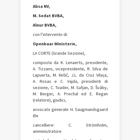
Absa NV,
M. Sedat BVBA,
Alnur BVBA,
con l’intervento di:
Openbaar Ministerie,
LA CORTE (Grande Sezione),
composta da K. Lenaerts, presidente,
A. Tizzano, vicepresidente, R. Silva de
Lapuerta, M. Ilešič, J.L. da Cruz Vilaça,
A. Rosas e C. Vajda, presidenti di
sezione, C. Toader, M. Safjan, D. Šváby,
M. Berger, A. Prechal ed E. Regan
(relatore), giudici,
avvocato generale: H. Saugmandsgaard
Øe
cancelliere: C. Strömholm,
amministratore