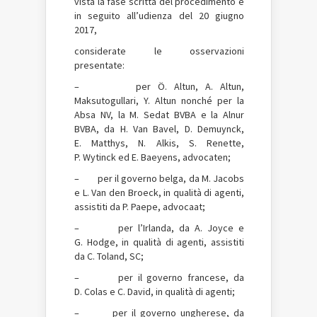
vista la fase scritta del procedimento e
in seguito all’udienza del 20 giugno
2017,
considerate le osservazioni
presentate:
– per Ö. Altun, A. Altun,
Maksutogullari, Y. Altun nonché per la
Absa NV, la M. Sedat BVBA e la Alnur
BVBA, da H. Van Bavel, D. Demuynck,
E. Matthys, N. Alkis, S. Renette,
P. Wytinck ed E. Baeyens, advocaten;
– per il governo belga, da M. Jacobs
e L. Van den Broeck, in qualità di agenti,
assistiti da P. Paepe, advocaat;
– per l’Irlanda, da A. Joyce e
G. Hodge, in qualità di agenti, assistiti
da C. Toland, SC;
– per il governo francese, da
D. Colas e C. David, in qualità di agenti;
– per il governo ungherese, da