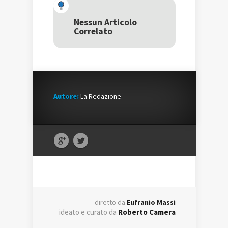
(Si
apre
(Si
apre
in
apre
in
una
in
una
nuova
una
Nessun Articolo
nuova
finestra)
nuova
Correlato
finestra)
finestra)
Autore:
La Redazione
diretto da
Eufranio Massi
ideato e curato da
Roberto Camera