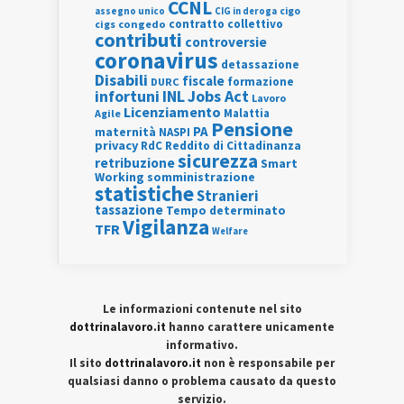
CCNL
assegno unico
cigo
CIG in deroga
contratto collettivo
cigs
congedo
contributi
controversie
coronavirus
detassazione
Disabili
fiscale
formazione
DURC
INL
Jobs Act
infortuni
Lavoro
Licenziamento
Agile
Malattia
Pensione
PA
maternità
NASPI
privacy
RdC
Reddito di Cittadinanza
sicurezza
retribuzione
Smart
Working
somministrazione
statistiche
Stranieri
tassazione
Tempo determinato
Vigilanza
TFR
Welfare
Le informazioni contenute nel sito
dottrinalavoro.it
hanno carattere unicamente
informativo.
Il sito
dottrinalavoro.it
non è responsabile per
qualsiasi danno o problema causato da questo
servizio.