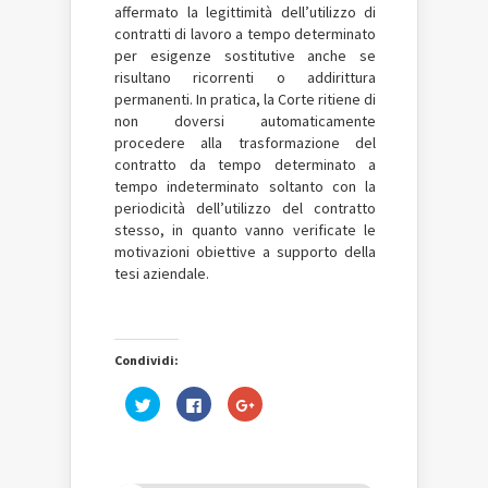
affermato la legittimità dell’utilizzo di
contratti di lavoro a tempo determinato
per esigenze sostitutive anche se
risultano ricorrenti o addirittura
permanenti.
In pratica, la Corte ritiene di
non doversi automaticamente
procedere alla trasformazione del
contratto da tempo determinato a
tempo indeterminato soltanto con la
periodicità dell’utilizzo del contratto
stesso, in quanto vanno verificate le
motivazioni obiettive a supporto della
tesi aziendale.
Condividi:
Fai
Fai
Fai
clic
clic
clic
qui
per
qui
per
condividere
per
condividere
su
condividere
su
Facebook
su
Twitter
(Si
Google+