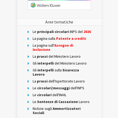
Aree tematiche
Le
principali circolari
INPS del
2026
La pagina sulla
Patente a crediti
La pagina sull'
Assegno di
Inclusione
La
prassi
del Ministero Lavoro
Gli
interpelli
del Ministero Lavoro
Gli
interpelli
sulla
Sicurezza
Lavoro
La
prassi
dell'Ispettorato Lavoro
Le
circolari/messaggi
dell'INPS
Le
circolari
dell'INAIL
Le
Sentenze di Cassazione
Lavoro
Notizie sugli
Ammortizzatori
Sociali