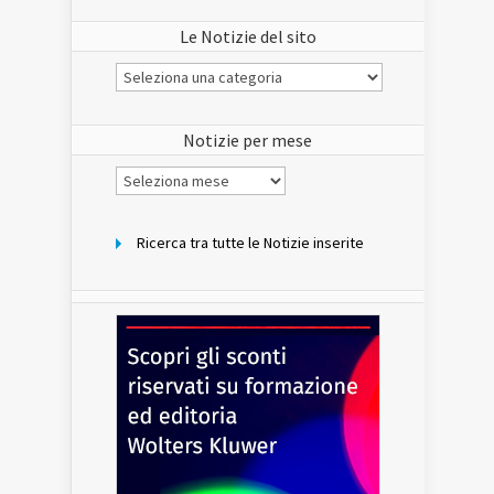
Le Notizie del sito
Le
Notizie
del
sito
Notizie per mese
Notizie
per
mese
Ricerca tra tutte le Notizie inserite