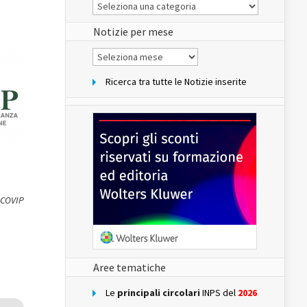
Le
Notizie
del
sito
Notizie per mese
Notizie
per
mese
Ricerca tra tutte le Notizie inserite
 COVIP
Aree tematiche
Le
principali circolari
INPS del
2026