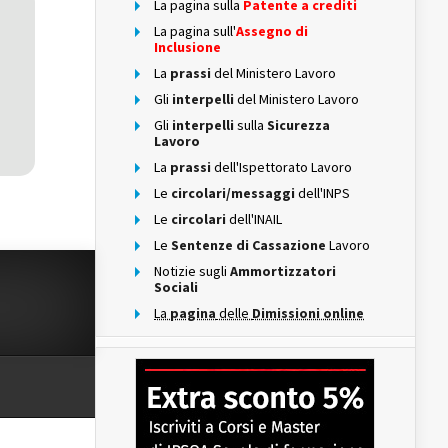
La pagina sulla
Patente a crediti
La pagina sull'
Assegno di
Inclusione
La
prassi
del Ministero Lavoro
Gli
interpelli
del Ministero Lavoro
Gli
interpelli
sulla
Sicurezza
Lavoro
La
prassi
dell'Ispettorato Lavoro
Le
circolari/messaggi
dell'INPS
Le
circolari
dell'INAIL
Le
Sentenze di Cassazione
Lavoro
Notizie sugli
Ammortizzatori
Sociali
La
pagina
delle
Dimissioni online