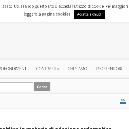
lizzato. Utilizzando questo sito si accetta l'utilizzo di cookie. Per maggiori 
leggere la
pagina cookies
.
Accetta e chiudi
ROFONDIMENTI
CONTRATTI
»
CHI SIAMO
I SOSTENITORI
rettive in materia di adesione automatica