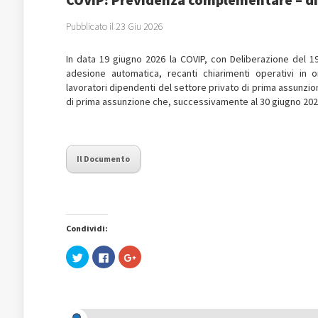
Pubblicato il 23 Giu 2026
In data 19 giugno 2026 la COVIP, con Deliberazione del 19
adesione automatica, recanti chiarimenti operativi in 
lavoratori dipendenti del settore privato di prima assunzio
di prima assunzione che, successivamente al 30 giugno 2026
Il Documento
Condividi:
Fai
Fai
Fai
clic
clic
clic
qui
per
qui
per
condividere
per
condividere
su
condividere
su
Facebook
su
Twitter
(Si
Google+
(Si
apre
(Si