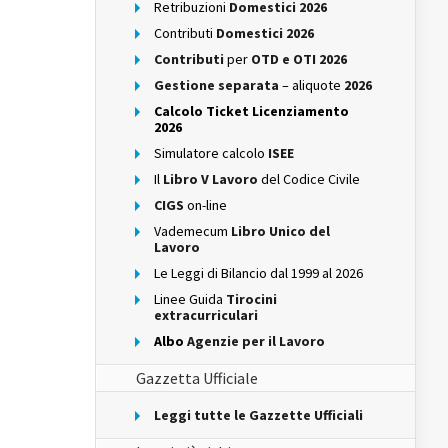
Retribuzioni
Domestici 2026
Contributi
Domestici 2026
Contributi
per
OTD e OTI 2026
Gestione separata
– aliquote
2026
Calcolo Ticket Licenziamento
2026
Simulatore calcolo
ISEE
Il
Libro V Lavoro
del Codice Civile
CIGS
on-line
Vademecum
Libro Unico del
Lavoro
Le Leggi di Bilancio dal 1999 al 2026
Linee Guida
Tirocini
extracurriculari
Albo
Agenzie per il Lavoro
Gazzetta Ufficiale
Leggi tutte le Gazzette Ufficiali