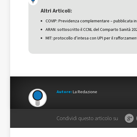
apre
in
apre
in
una
in
una
nuova
una
Altri Articoli:
nuova
finestra)
nuova
finestra)
finestra)
COVIP: Previdenza complementare – pubblicata in 
ARAN: sottoscritto il CCNL del Comparto Sanità 20
MIT: protocollo d’intesa con UPI per il rafforzamen
Autore:
La Redazione
Condividi questo articolo su