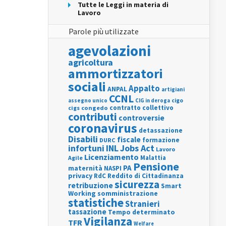
Tutte le Leggi in materia di
Lavoro
Parole più utilizzate
agevolazioni
agricoltura
ammortizzatori
sociali
Appalto
ANPAL
artigiani
CCNL
assegno unico
cigo
CIG in deroga
contratto collettivo
cigs
congedo
contributi
controversie
coronavirus
detassazione
Disabili
fiscale
formazione
DURC
INL
Jobs Act
infortuni
Lavoro
Licenziamento
Agile
Malattia
Pensione
PA
maternità
NASPI
privacy
RdC
Reddito di Cittadinanza
sicurezza
retribuzione
Smart
Working
somministrazione
statistiche
Stranieri
tassazione
Tempo determinato
Vigilanza
TFR
Welfare