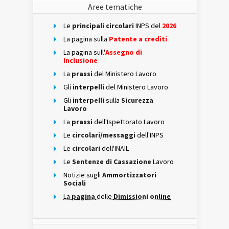
Aree tematiche
Le
principali circolari
INPS del
2026
La pagina sulla
Patente a crediti
La pagina sull'
Assegno di
Inclusione
La
prassi
del Ministero Lavoro
Gli
interpelli
del Ministero Lavoro
Gli
interpelli
sulla
Sicurezza
Lavoro
La
prassi
dell'Ispettorato Lavoro
Le
circolari/messaggi
dell'INPS
Le
circolari
dell'INAIL
Le
Sentenze di Cassazione
Lavoro
Notizie sugli
Ammortizzatori
Sociali
La
pagina
delle
Dimissioni online