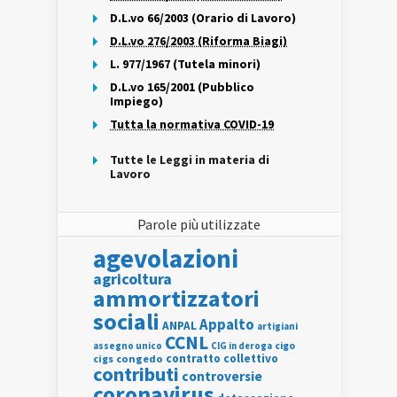
D.L.vo 66/2003 (Orario di Lavoro)
D.L.vo 276/2003 (Riforma Biagi)
L. 977/1967 (Tutela minori)
D.L.vo 165/2001 (Pubblico
Impiego)
Tutta la normativa COVID-19
Tutte le Leggi in materia di
Lavoro
Parole più utilizzate
agevolazioni
agricoltura
ammortizzatori
sociali
Appalto
ANPAL
artigiani
CCNL
assegno unico
cigo
CIG in deroga
contratto collettivo
cigs
congedo
contributi
controversie
coronavirus