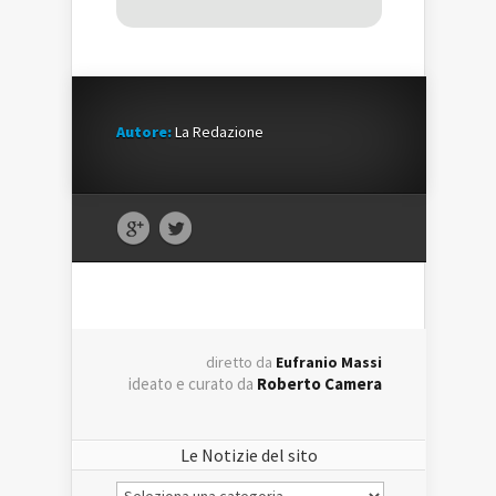
Autore:
La Redazione
diretto da
Eufranio Massi
ideato e curato da
Roberto Camera
Le Notizie del sito
Le