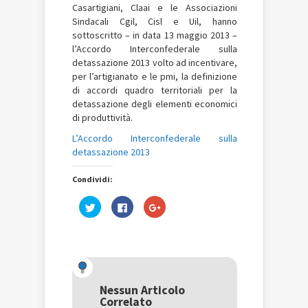
Casartigiani, Claai e le Associazioni
Sindacali Cgil, Cisl e Uil, hanno
sottoscritto – in data 13 maggio 2013 –
l’Accordo Interconfederale sulla
detassazione 2013 volto ad incentivare,
per l’artigianato e le pmi, la definizione
di accordi quadro territoriali per la
detassazione degli elementi economici
di produttività.
L’Accordo Interconfederale sulla
detassazione 2013
Condividi:
Fai
Fai
Fai
clic
clic
clic
qui
per
qui
per
condividere
per
condividere
su
condividere
su
Facebook
su
Twitter
(Si
Google+
(Si
apre
(Si
apre
in
apre
in
una
in
una
nuova
una
Nessun Articolo
nuova
finestra)
nuova
Correlato
finestra)
finestra)