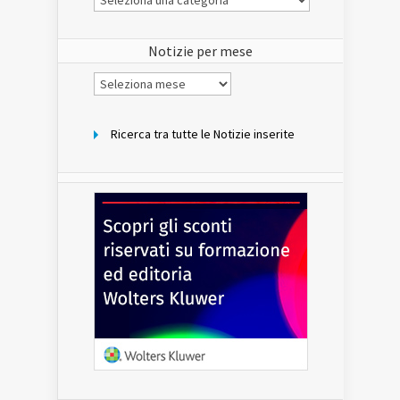
Notizie
del
sito
Notizie per mese
Notizie
per
mese
Ricerca tra tutte le Notizie inserite