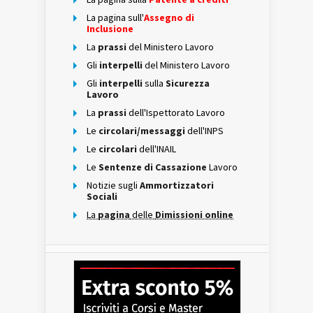
La pagina sull'
Assegno di
Inclusione
La
prassi
del Ministero Lavoro
Gli
interpelli
del Ministero Lavoro
Gli
interpelli
sulla
Sicurezza
Lavoro
La
prassi
dell'Ispettorato Lavoro
Le
circolari/messaggi
dell'INPS
Le
circolari
dell'INAIL
Le
Sentenze di Cassazione
Lavoro
Notizie sugli
Ammortizzatori
Sociali
La
pagina
delle
Dimissioni online