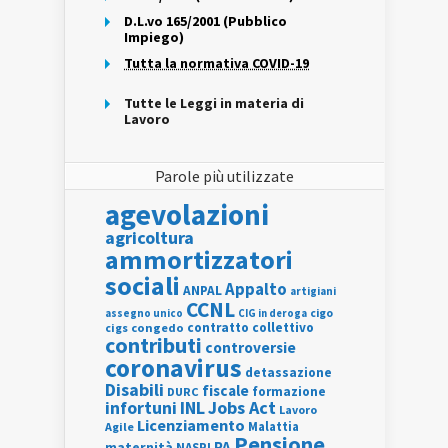
D.L.vo 165/2001 (Pubblico
Impiego)
Tutta la normativa COVID-19
Tutte le Leggi in materia di
Lavoro
Parole più utilizzate
agevolazioni
agricoltura
ammortizzatori
sociali
Appalto
ANPAL
artigiani
CCNL
assegno unico
cigo
CIG in deroga
contratto collettivo
cigs
congedo
contributi
controversie
coronavirus
detassazione
Disabili
fiscale
formazione
DURC
INL
Jobs Act
infortuni
Lavoro
Licenziamento
Agile
Malattia
Pensione
PA
maternità
NASPI