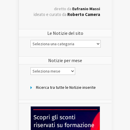
diretto da
Eufranio Massi
ideato e curato da
Roberto Camera
Le Notizie del sito
Le
Notizie
del
sito
Notizie per mese
Notizie
per
mese
Ricerca tra tutte le Notizie inserite