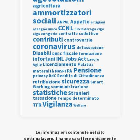
agricoltura
ammortizzatori
sociali
Appalto
ANPAL
artigiani
CCNL
assegno unico
cigo
CIG in deroga
contratto collettivo
cigs
congedo
contributi
controversie
coronavirus
detassazione
Disabili
fiscale
formazione
DURC
INL
Jobs Act
infortuni
Lavoro
Licenziamento
Agile
Malattia
Pensione
PA
maternità
NASPI
privacy
RdC
Reddito di Cittadinanza
sicurezza
retribuzione
Smart
Working
somministrazione
statistiche
Stranieri
tassazione
Tempo determinato
Vigilanza
TFR
Welfare
Le informazioni contenute nel sito
dottrinalavoro.it
hanno carattere unicamente