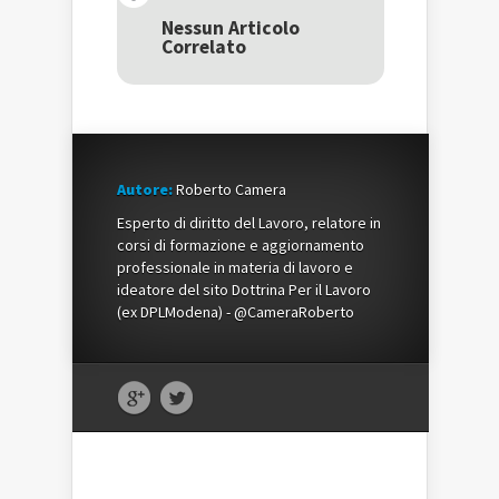
in
una
in
una
nuova
una
Nessun Articolo
nuova
finestra)
nuova
Correlato
finestra)
finestra)
Autore:
Roberto Camera
Esperto di diritto del Lavoro, relatore in
corsi di formazione e aggiornamento
professionale in materia di lavoro e
ideatore del sito Dottrina Per il Lavoro
(ex DPLModena) - @CameraRoberto