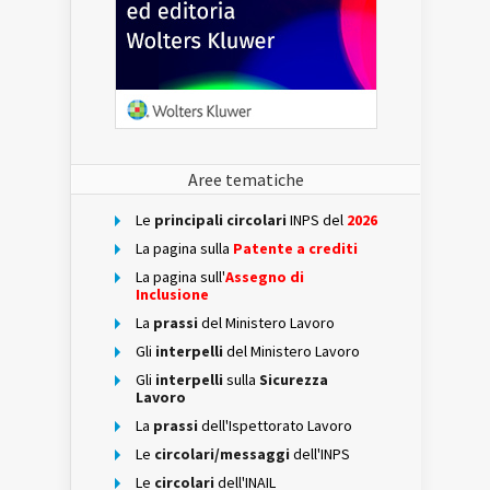
Aree tematiche
Le
principali circolari
INPS del
2026
La pagina sulla
Patente a crediti
La pagina sull'
Assegno di
Inclusione
La
prassi
del Ministero Lavoro
Gli
interpelli
del Ministero Lavoro
Gli
interpelli
sulla
Sicurezza
Lavoro
La
prassi
dell'Ispettorato Lavoro
Le
circolari/messaggi
dell'INPS
Le
circolari
dell'INAIL