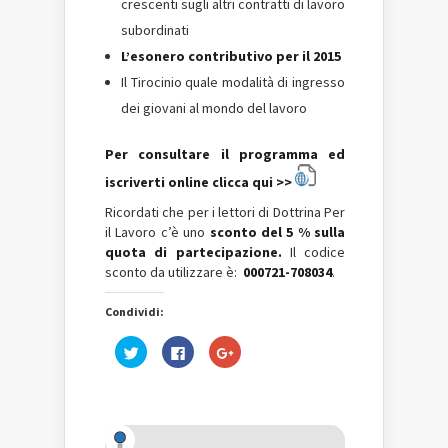
crescenti sugli altri contratti di lavoro
subordinati
L’esonero contributivo per il 2015
Il Tirocinio quale modalità di ingresso
dei giovani al mondo del lavoro
Per consultare il programma ed
iscriverti online clicca qui >>
Ricordati che per i lettori di Dottrina Per
il Lavoro c’è uno
sconto del 5 % sulla
quota di partecipazione.
Il codice
sconto da utilizzare è:
000721-708034
.
Condividi:
Fai
Fai
Fai
clic
clic
clic
qui
per
qui
per
condividere
per
condividere
su
condividere
su
Facebook
su
Twitter
(Si
Google+
(Si
apre
(Si
apre
in
apre