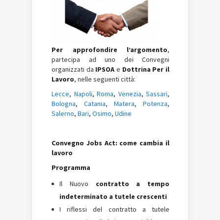
Per approfondire l’argomento
,
partecipa ad uno dei Convegni
organizzati da
IPSOA
e
Dottrina Per il
Lavoro
, nelle seguenti città:
Lecce
,
Napoli
,
Roma
,
Venezia
,
Sassari
,
Bologna
,
Catania
,
Matera
,
Potenza
,
Salerno
,
Bari
,
Osimo
,
Udine
Convegno Jobs Act: come cambia il
lavoro
Programma
Il Nuovo
contratto a tempo
indeterminato a tutele crescenti
I riflessi del contratto a tutele