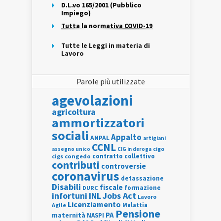
D.L.vo 165/2001 (Pubblico
Impiego)
Tutta la normativa COVID-19
Tutte le Leggi in materia di
Lavoro
Parole più utilizzate
agevolazioni
agricoltura
ammortizzatori
sociali
Appalto
ANPAL
artigiani
CCNL
assegno unico
cigo
CIG in deroga
contratto collettivo
cigs
congedo
contributi
controversie
coronavirus
detassazione
Disabili
fiscale
formazione
DURC
INL
Jobs Act
infortuni
Lavoro
Licenziamento
Agile
Malattia
Pensione
PA
maternità
NASPI