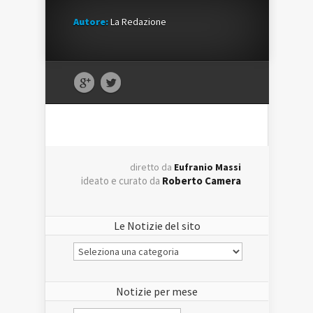
Autore:
La Redazione
diretto da
Eufranio Massi
ideato e curato da
Roberto Camera
Le Notizie del sito
Le
Notizie
del
sito
Notizie per mese
Notizie