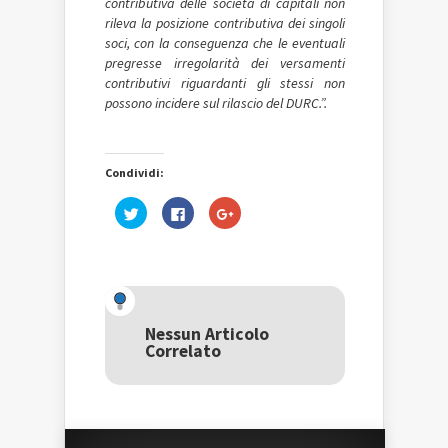
contributiva delle società di capitali non
rileva la posizione contributiva dei singoli
soci, con la conseguenza che le eventuali
pregresse irregolarità dei versamenti
contributivi riguardanti gli stessi non
possono incidere sul rilascio del DURC.”.
Condividi:
Fai
Fai
Fai
clic
clic
clic
qui
per
qui
per
condividere
per
condividere
su
condividere
su
Facebook
su
Twitter
(Si
Google+
(Si
apre
(Si
apre
in
apre
in
una
in
una
nuova
una
Nessun Articolo
nuova
finestra)
nuova
Correlato
finestra)
finestra)