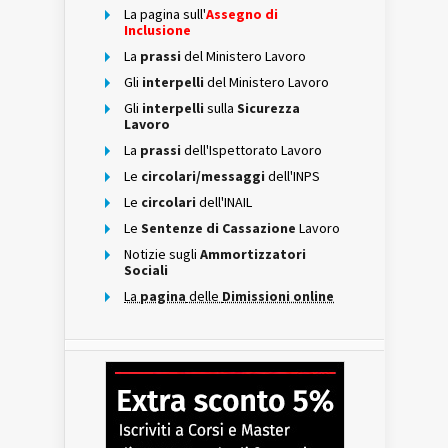
La pagina sull'
Assegno di
Inclusione
La
prassi
del Ministero Lavoro
Gli
interpelli
del Ministero Lavoro
Gli
interpelli
sulla
Sicurezza
Lavoro
La
prassi
dell'Ispettorato Lavoro
Le
circolari/messaggi
dell'INPS
Le
circolari
dell'INAIL
Le
Sentenze di Cassazione
Lavoro
Notizie sugli
Ammortizzatori
Sociali
La
pagina
delle
Dimissioni online