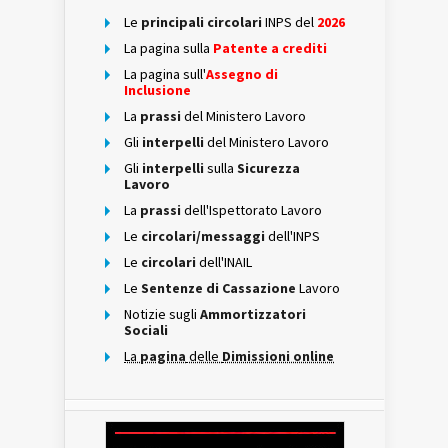
Le
principali circolari
INPS del
2026
La pagina sulla
Patente a crediti
La pagina sull'
Assegno di
Inclusione
La
prassi
del Ministero Lavoro
Gli
interpelli
del Ministero Lavoro
Gli
interpelli
sulla
Sicurezza
Lavoro
La
prassi
dell'Ispettorato Lavoro
Le
circolari/messaggi
dell'INPS
Le
circolari
dell'INAIL
Le
Sentenze di Cassazione
Lavoro
Notizie sugli
Ammortizzatori
Sociali
La
pagina
delle
Dimissioni online