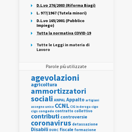
D.L.vo 276/2003 (Riforma Biagi)
L. 977/1967 (Tutela minori)
D.L.vo 165/2001 (Pubblico
Impiego)
Tutta la normativa COVID-19
Tutte le Leggi in materia di
Lavoro
Parole più utilizzate
agevolazioni
agricoltura
ammortizzatori
sociali
Appalto
ANPAL
artigiani
CCNL
assegno unico
cigo
CIG in deroga
contratto collettivo
cigs
congedo
contributi
controversie
coronavirus
detassazione
Disabili
fiscale
formazione
DURC