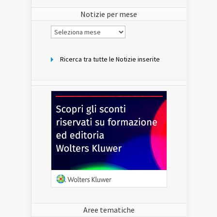
sito
Notizie per mese
Notizie
per
mese
Ricerca tra tutte le Notizie inserite
Aree tematiche