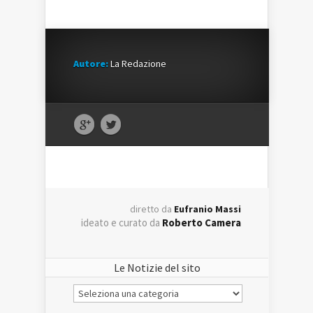
Autore:
La Redazione
diretto da
Eufranio Massi
ideato e curato da
Roberto Camera
Le Notizie del sito
Le
Notizie
del