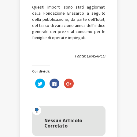
Questi importi sono stati aggiornati
dalla Fondazione Enasarco a seguito
della pubblicazione, da parte dell’Istat,
del tasso di variazione annua dell’indice
generale dei prezzi al consumo per le
famiglie di operai e impiegati.
Fonte: ENASARCO
Condividi:
Fai
Fai
Fai
clic
clic
clic
qui
per
qui
per
condividere
per
condividere
su
condividere
su
Facebook
su
Twitter
(Si
Google+
(Si
apre
(Si
apre
in
apre
in
una
in
una
nuova
una
Nessun Articolo
nuova
finestra)
nuova
Correlato
finestra)
finestra)