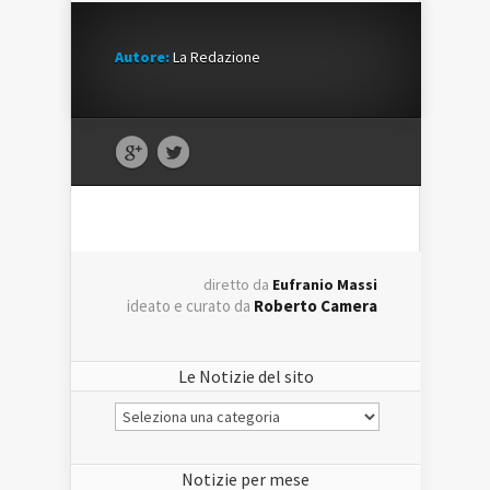
Autore:
La Redazione
diretto da
Eufranio Massi
ideato e curato da
Roberto Camera
Le Notizie del sito
Le
Notizie
del
sito
Notizie per mese