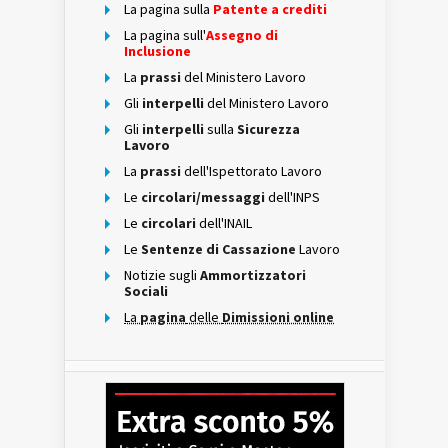
La pagina sulla
Patente a crediti
La pagina sull'
Assegno di
Inclusione
La
prassi
del Ministero Lavoro
Gli
interpelli
del Ministero Lavoro
Gli
interpelli
sulla
Sicurezza
Lavoro
La
prassi
dell'Ispettorato Lavoro
Le
circolari/messaggi
dell'INPS
Le
circolari
dell'INAIL
Le
Sentenze di Cassazione
Lavoro
Notizie sugli
Ammortizzatori
Sociali
La
pagina
delle
Dimissioni online