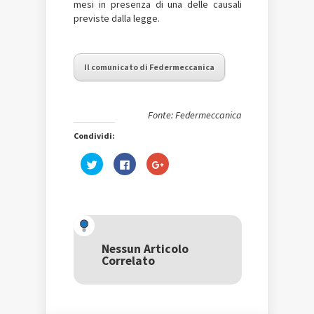
mesi in presenza di una delle causali
previste dalla legge.
Il comunicato di Federmeccanica
Fonte: Federmeccanica
Condividi:
Fai
Fai
Fai
clic
clic
clic
qui
per
qui
per
condividere
per
condividere
su
condividere
su
Facebook
su
Twitter
(Si
Google+
(Si
apre
(Si
apre
in
apre
in
una
in
una
nuova
una
Nessun Articolo
nuova
finestra)
nuova
Correlato
finestra)
finestra)