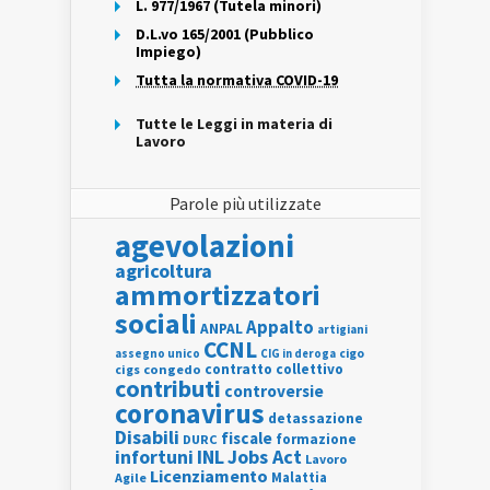
L. 977/1967 (Tutela minori)
D.L.vo 165/2001 (Pubblico
Impiego)
Tutta la normativa COVID-19
Tutte le Leggi in materia di
Lavoro
Parole più utilizzate
agevolazioni
agricoltura
ammortizzatori
sociali
Appalto
ANPAL
artigiani
CCNL
assegno unico
cigo
CIG in deroga
contratto collettivo
cigs
congedo
contributi
controversie
coronavirus
detassazione
Disabili
fiscale
formazione
DURC
INL
Jobs Act
infortuni
Lavoro
Licenziamento
Agile
Malattia