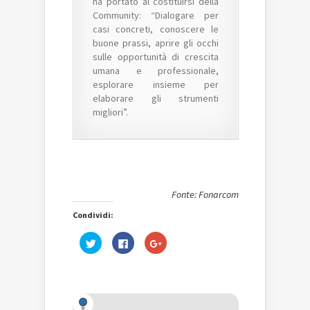
ha portato al costituirsi della
Community: “Dialogare per
casi concreti, conoscere le
buone prassi, aprire gli occhi
sulle opportunità di crescita
umana e professionale,
esplorare insieme per
elaborare gli strumenti
migliori”.
Fonte: Fonarcom
Condividi:
Fai
Fai
Fai
clic
clic
clic
qui
per
qui
per
condividere
per
condividere
su
condividere
su
Facebook
su
Twitter
(Si
Google+
(Si
apre
(Si
apre
in
apre