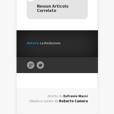
in
una
in
una
nuova
una
Nessun Articolo
nuova
finestra)
nuova
Correlato
finestra)
finestra)
Autore:
La Redazione
diretto da
Eufranio Massi
ideato e curato da
Roberto Camera