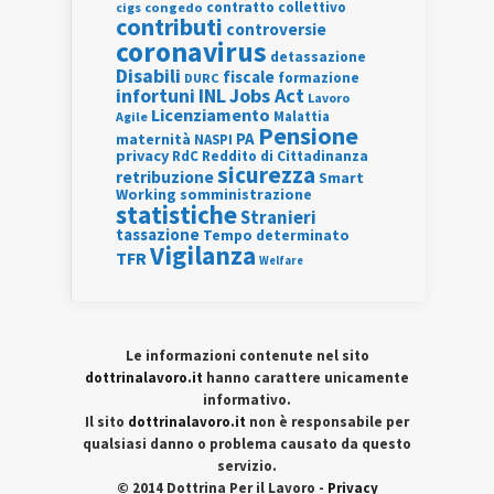
contratto collettivo
cigs
congedo
contributi
controversie
coronavirus
detassazione
Disabili
fiscale
formazione
DURC
INL
Jobs Act
infortuni
Lavoro
Licenziamento
Agile
Malattia
Pensione
PA
maternità
NASPI
privacy
RdC
Reddito di Cittadinanza
sicurezza
retribuzione
Smart
Working
somministrazione
statistiche
Stranieri
tassazione
Tempo determinato
Vigilanza
TFR
Welfare
Le informazioni contenute nel sito
dottrinalavoro.it
hanno carattere unicamente
informativo.
Il sito
dottrinalavoro.it
non è responsabile per
qualsiasi danno o problema causato da questo
servizio.
© 2014 Dottrina Per il Lavoro -
Privacy