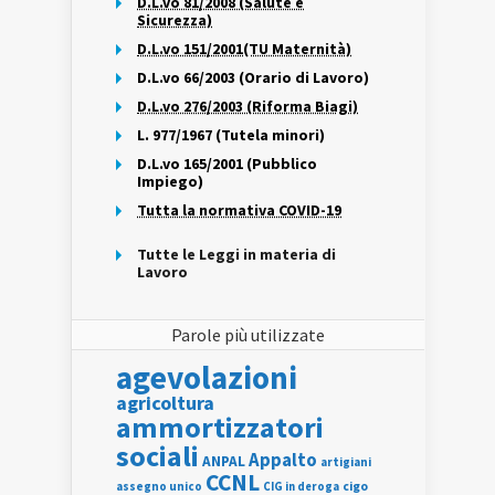
D.L.vo 81/2008 (Salute e
Sicurezza)
D.L.vo 151/2001(TU Maternità)
D.L.vo 66/2003 (Orario di Lavoro)
D.L.vo 276/2003 (Riforma Biagi)
L. 977/1967 (Tutela minori)
D.L.vo 165/2001 (Pubblico
Impiego)
Tutta la normativa COVID-19
Tutte le Leggi in materia di
Lavoro
Parole più utilizzate
agevolazioni
agricoltura
ammortizzatori
sociali
Appalto
ANPAL
artigiani
CCNL
assegno unico
cigo
CIG in deroga