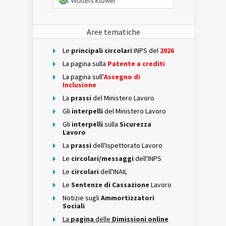
Aree tematiche
Le
principali circolari
INPS del
2026
La pagina sulla
Patente a crediti
La pagina sull'
Assegno di
Inclusione
La
prassi
del Ministero Lavoro
Gli
interpelli
del Ministero Lavoro
Gli
interpelli
sulla
Sicurezza
Lavoro
La
prassi
dell'Ispettorato Lavoro
Le
circolari/messaggi
dell'INPS
Le
circolari
dell'INAIL
Le
Sentenze di Cassazione
Lavoro
Notizie sugli
Ammortizzatori
Sociali
La
pagina
delle
Dimissioni online