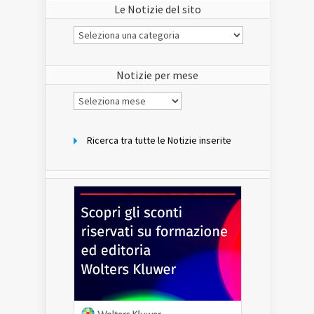
Le Notizie del sito
Le
Notizie
del
sito
Notizie per mese
Notizie
per
mese
Ricerca tra tutte le Notizie inserite