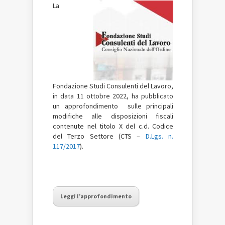
La
Fondazione Studi Consulenti del Lavoro,
in data 11 ottobre 2022, ha pubblicato
un approfondimento sulle principali
modifiche
alle
disposizioni
fiscali
contenute
nel
titolo
X
del
c.d.
Codice
del
Terzo
Settor
e
(CTS
–
D.Lgs.
n.
117/2017
)
.
Leggi l’approfondimento