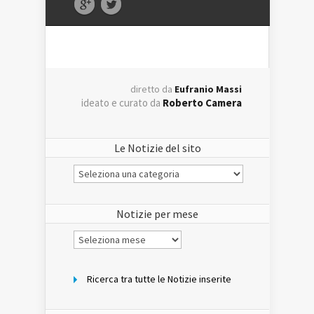
diretto da
Eufranio Massi
ideato e curato da
Roberto Camera
Le Notizie del sito
Le
Notizie
del
sito
Notizie per mese
Notizie
per
mese
Ricerca tra tutte le Notizie inserite