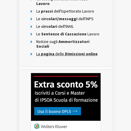
Lavoro
La
prassi
dell'Ispettorato Lavoro
Le
circolari/messaggi
dell'INPS
Le
circolari
dell'INAIL
Le
Sentenze di Cassazione
Lavoro
Notizie sugli
Ammortizzatori
Sociali
La
pagina
delle
Dimissioni online