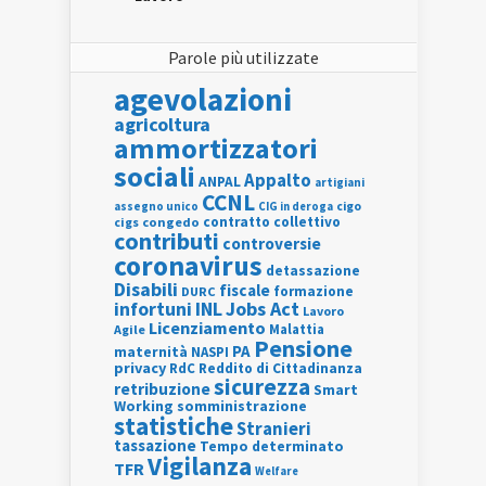
Parole più utilizzate
agevolazioni
agricoltura
ammortizzatori
sociali
Appalto
ANPAL
artigiani
CCNL
assegno unico
cigo
CIG in deroga
contratto collettivo
cigs
congedo
contributi
controversie
coronavirus
detassazione
Disabili
fiscale
formazione
DURC
INL
Jobs Act
infortuni
Lavoro
Licenziamento
Agile
Malattia
Pensione
PA
maternità
NASPI
privacy
RdC
Reddito di Cittadinanza
sicurezza
retribuzione
Smart
Working
somministrazione
statistiche
Stranieri
tassazione
Tempo determinato
Vigilanza
TFR
Welfare