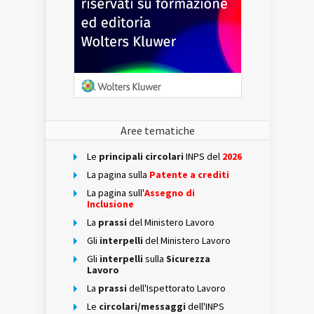
Aree tematiche
Le
principali circolari
INPS del
2026
La pagina sulla
Patente a crediti
La pagina sull'
Assegno di
Inclusione
La
prassi
del Ministero Lavoro
Gli
interpelli
del Ministero Lavoro
Gli
interpelli
sulla
Sicurezza
Lavoro
La
prassi
dell'Ispettorato Lavoro
Le
circolari/messaggi
dell'INPS