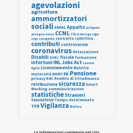
agevolazioni
agricoltura
ammortizzatori
sociali
Appalto
ANPAL
artigiani
CCNL
assegno unico
cigo
CIG in deroga
contratto collettivo
cigs
congedo
contributi
controversie
coronavirus
detassazione
Disabili
fiscale
formazione
DURC
INL
Jobs Act
infortuni
Lavoro
Licenziamento
Agile
Malattia
Pensione
PA
maternità
NASPI
privacy
RdC
Reddito di Cittadinanza
sicurezza
retribuzione
Smart
Working
somministrazione
statistiche
Stranieri
tassazione
Tempo determinato
Vigilanza
TFR
Welfare
Le informazioni contenute nel sito