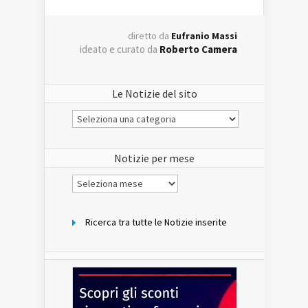
diretto da
Eufranio Massi
ideato e curato da
Roberto Camera
Le Notizie del sito
Le
Notizie
del
sito
Notizie per mese
Notizie
per
mese
Ricerca tra tutte le Notizie inserite