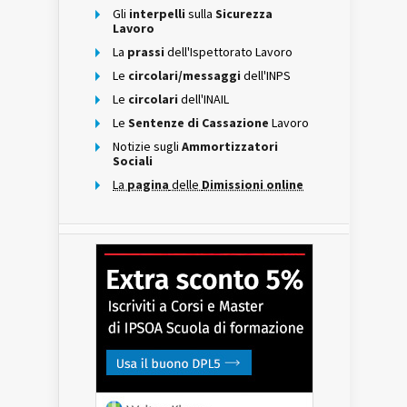
Gli
interpelli
sulla
Sicurezza
Lavoro
La
prassi
dell'Ispettorato Lavoro
Le
circolari/messaggi
dell'INPS
Le
circolari
dell'INAIL
Le
Sentenze di Cassazione
Lavoro
Notizie sugli
Ammortizzatori
Sociali
La
pagina
delle
Dimissioni online