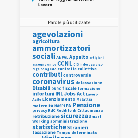
Lavoro
Parole più utilizzate
agevolazioni
agricoltura
ammortizzatori
sociali
Appalto
ANPAL
artigiani
CCNL
assegno unico
cigo
CIG in deroga
contratto collettivo
cigs
congedo
contributi
controversie
coronavirus
detassazione
Disabili
fiscale
formazione
DURC
INL
Jobs Act
infortuni
Lavoro
Licenziamento
Agile
Malattia
Pensione
PA
maternità
NASPI
privacy
RdC
Reddito di Cittadinanza
sicurezza
retribuzione
Smart
Working
somministrazione
statistiche
Stranieri
tassazione
Tempo determinato