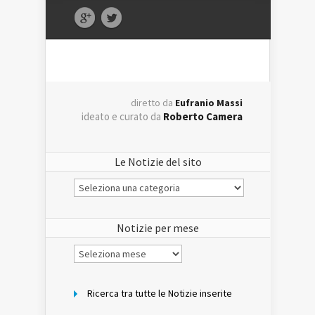
diretto da
Eufranio Massi
ideato e curato da
Roberto Camera
Le Notizie del sito
Le
Notizie
del
sito
Notizie per mese
Notizie
per
mese
Ricerca tra tutte le Notizie inserite