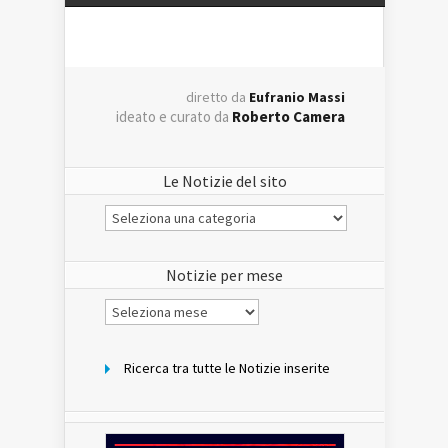
diretto da
Eufranio Massi
ideato e curato da
Roberto Camera
Le Notizie del sito
Le
Notizie
del
sito
Notizie per mese
Notizie
per
mese
Ricerca tra tutte le Notizie inserite