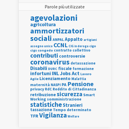
Parole più utilizzate
agevolazioni
agricoltura
ammortizzatori
sociali
Appalto
ANPAL
artigiani
CCNL
assegno unico
cigo
CIG in deroga
contratto collettivo
cigs
congedo
contributi
controversie
coronavirus
detassazione
Disabili
fiscale
formazione
DURC
INL
Jobs Act
infortuni
Lavoro
Licenziamento
Agile
Malattia
Pensione
PA
maternità
NASPI
privacy
RdC
Reddito di Cittadinanza
sicurezza
retribuzione
Smart
Working
somministrazione
statistiche
Stranieri
tassazione
Tempo determinato
Vigilanza
TFR
Welfare