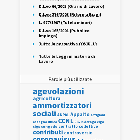
D.L.vo 66/2003 (Orario di Lavoro)
D.L.vo 276/2003 (Riforma Biagi)
L. 977/1967 (Tutela minori)
D.L.vo 165/2001 (Pubblico
Impiego)
Tutta la normativa COVID-19
Tutte le Leggi in materia di
Lavoro
Parole più utilizzate
agevolazioni
agricoltura
ammortizzatori
sociali
Appalto
ANPAL
artigiani
CCNL
assegno unico
cigo
CIG in deroga
contratto collettivo
cigs
congedo
contributi
controversie
coronavirus