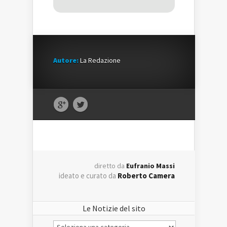
Autore:
La Redazione
diretto da
Eufranio Massi
ideato e curato da
Roberto Camera
Le Notizie del sito
Le