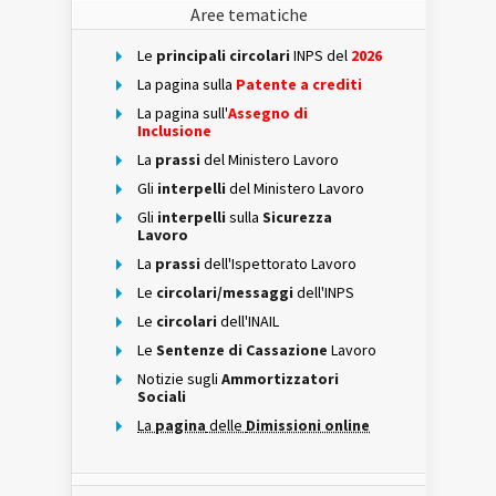
Aree tematiche
Le
principali circolari
INPS del
2026
La pagina sulla
Patente a crediti
La pagina sull'
Assegno di
Inclusione
La
prassi
del Ministero Lavoro
Gli
interpelli
del Ministero Lavoro
Gli
interpelli
sulla
Sicurezza
Lavoro
La
prassi
dell'Ispettorato Lavoro
Le
circolari/messaggi
dell'INPS
Le
circolari
dell'INAIL
Le
Sentenze di Cassazione
Lavoro
Notizie sugli
Ammortizzatori
Sociali
La
pagina
delle
Dimissioni online