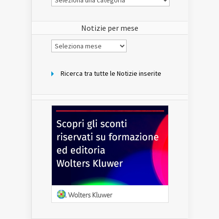
Notizie
del
sito
Notizie per mese
Notizie
per
mese
Ricerca tra tutte le Notizie inserite