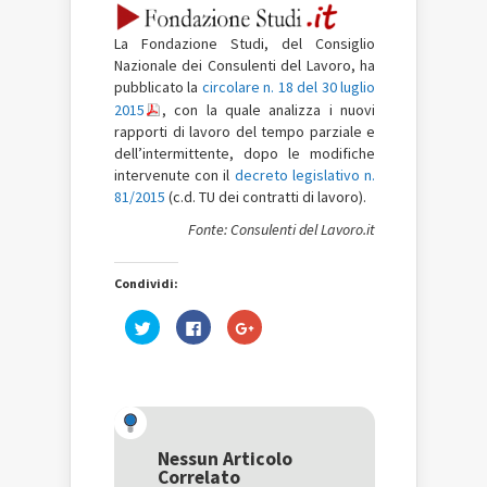
La Fondazione Studi, del Consiglio
Nazionale dei Consulenti del Lavoro, ha
pubblicato la
circolare n. 18 del 30 luglio
2015
, con la quale analizza i nuovi
rapporti di lavoro del tempo parziale e
dell’intermittente, dopo le modifiche
intervenute con il
decreto legislativo n.
81/2015
(c.d. TU dei contratti di lavoro)
.
Fonte: Consulenti del Lavoro.it
Condividi:
Fai
Fai
Fai
clic
clic
clic
qui
per
qui
per
condividere
per
condividere
su
condividere
su
Facebook
su
Twitter
(Si
Google+
(Si
apre
(Si
apre
in
apre
in
una
in
una
nuova
una
Nessun Articolo
nuova
finestra)
nuova
Correlato
finestra)
finestra)