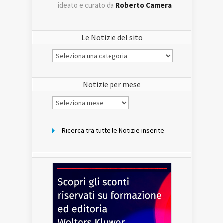
ideato e curato da
Roberto Camera
Le Notizie del sito
Le
Notizie
del
sito
Notizie per mese
Notizie
per
mese
Ricerca tra tutte le Notizie inserite