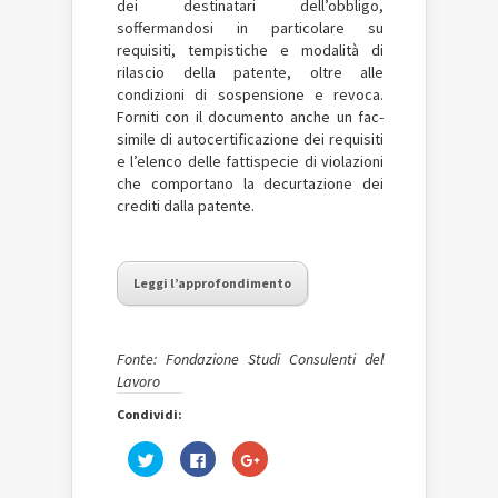
dei destinatari dell’obbligo,
soffermandosi in particolare su
requisiti, tempistiche e modalità di
rilascio della patente, oltre alle
condizioni di sospensione e revoca.
Forniti con il documento anche un fac-
simile di autocertificazione dei requisiti
e l’elenco delle fattispecie di violazioni
che comportano la decurtazione dei
crediti dalla patente.
Leggi l’approfondimento
Fonte: Fondazione Studi Consulenti del
Lavoro
Condividi:
Fai
Fai
Fai
clic
clic
clic
qui
per
qui
per
condividere
per