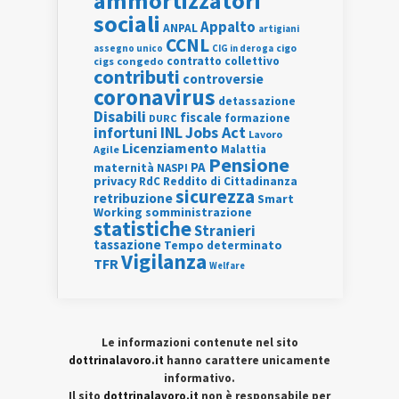
ammortizzatori
sociali
Appalto
ANPAL
artigiani
CCNL
assegno unico
cigo
CIG in deroga
contratto collettivo
cigs
congedo
contributi
controversie
coronavirus
detassazione
Disabili
fiscale
formazione
DURC
INL
Jobs Act
infortuni
Lavoro
Licenziamento
Agile
Malattia
Pensione
PA
maternità
NASPI
privacy
RdC
Reddito di Cittadinanza
sicurezza
retribuzione
Smart
Working
somministrazione
statistiche
Stranieri
tassazione
Tempo determinato
Vigilanza
TFR
Welfare
Le informazioni contenute nel sito
dottrinalavoro.it
hanno carattere unicamente
informativo.
Il sito
dottrinalavoro.it
non è responsabile per