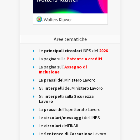
Aree tematiche
Le
principali circolari
INPS del
2026
La pagina sulla
Patente a crediti
La pagina sull'
Assegno di
Inclusione
La
prassi
del Ministero Lavoro
Gli
interpelli
del Ministero Lavoro
Gli
interpelli
sulla
Sicurezza
Lavoro
La
prassi
dell'Ispettorato Lavoro
Le
circolari/messaggi
dell'INPS
Le
circolari
dell'INAIL
Le
Sentenze di Cassazione
Lavoro