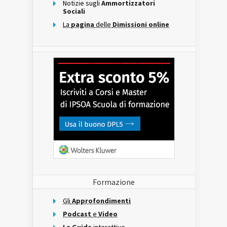
Notizie sugli
Ammortizzatori
Sociali
La
pagina
delle
Dimissioni online
Formazione
Gli
Approfondimenti
Podcast
e
Video