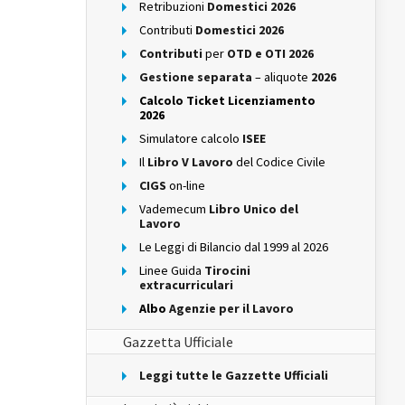
Retribuzioni
Domestici 2026
Contributi
Domestici 2026
Contributi
per
OTD e OTI 2026
Gestione separata
– aliquote
2026
Calcolo Ticket Licenziamento
2026
Simulatore calcolo
ISEE
Il
Libro V Lavoro
del Codice Civile
CIGS
on-line
Vademecum
Libro Unico del
Lavoro
Le Leggi di Bilancio dal 1999 al 2026
Linee Guida
Tirocini
extracurriculari
Albo
Agenzie per il Lavoro
Gazzetta Ufficiale
Leggi tutte le Gazzette Ufficiali