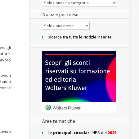
Le
Notizie
del
sito
Notizie per mese
Notizie
per
mese
Ricerca tra tutte le Notizie inserite
si gli
atore.
 lavoro
evisti
 busta
con le
Aree tematiche
 Lavoro
Le
principali circolari
INPS del
2026