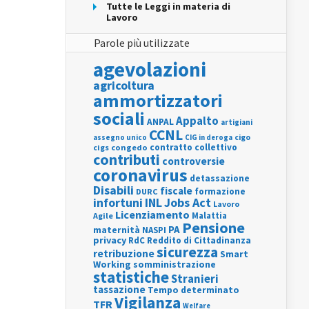
Tutte le Leggi in materia di
Lavoro
Parole più utilizzate
agevolazioni
agricoltura
ammortizzatori
sociali
Appalto
ANPAL
artigiani
CCNL
assegno unico
cigo
CIG in deroga
contratto collettivo
cigs
congedo
contributi
controversie
coronavirus
detassazione
Disabili
fiscale
formazione
DURC
INL
Jobs Act
infortuni
Lavoro
Licenziamento
Agile
Malattia
Pensione
PA
maternità
NASPI
privacy
RdC
Reddito di Cittadinanza
sicurezza
retribuzione
Smart
Working
somministrazione
statistiche
Stranieri
tassazione
Tempo determinato
Vigilanza
TFR
Welfare