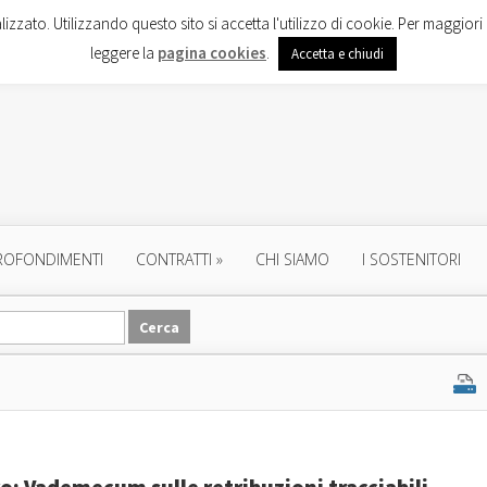
lizzato. Utilizzando questo sito si accetta l'utilizzo di cookie. Per maggiori 
leggere la
pagina cookies
.
Accetta e chiudi
ROFONDIMENTI
CONTRATTI
»
CHI SIAMO
I SOSTENITORI
o: Vademecum sulle retribuzioni tracciabili