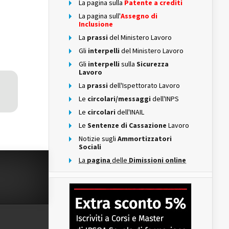
La pagina sulla
Patente a crediti
La pagina sull'
Assegno di
Inclusione
La
prassi
del Ministero Lavoro
Gli
interpelli
del Ministero Lavoro
Gli
interpelli
sulla
Sicurezza
Lavoro
La
prassi
dell'Ispettorato Lavoro
Le
circolari/messaggi
dell'INPS
Le
circolari
dell'INAIL
Le
Sentenze di Cassazione
Lavoro
Notizie sugli
Ammortizzatori
Sociali
La
pagina
delle
Dimissioni online