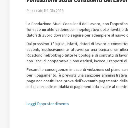
Pubblicato il 9 Giu 2018
La Fondazione Studi Consulenti del Lavoro, con l’approfon
fornisce un utile vademecum riepilogativo delle novità e de
datori di lavoro dovranno seguire per adempiere al nuovo obb
Dal prossimo 1° luglio, infatti, datori di lavoro e commit
acconti, esclusivamente attraverso una banca o un uffic
Ricadono nell’obbligo tutte le tipologie di contratti di lavo
con i soci di cooperative. Sono esclusi, invece, i rapporti 
Pesanti le conseguenze in caso di violazioni: sul piano san
per il pagamento, è prevista una sanzione amministrativa p
paga non costituisce prova dell’avvenuto pagamento della 
indicazioni sulle modalità di pagamento da inviare al cliente
Leggi l’approfondimento