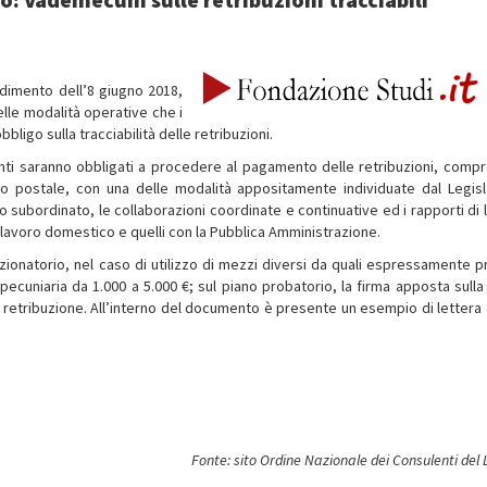
dimento dell’8 giugno 2018,
lle modalità operative che i
ligo sulla tracciabilità delle retribuzioni.
tenti saranno obbligati a procedere al pagamento delle retribuzioni, compre
io postale, con una delle modalità appositamente individuate dal Legisl
ro subordinato, le collaborazioni coordinate e continuative ed i rapporti di
di lavoro domestico e quelli con la Pubblica Amministrazione.
zionatorio, nel caso di utilizzo di mezzi diversi da quali espressamente pr
ecuniaria da 1.000 a 5.000 €; sul piano probatorio, la firma apposta sulla
retribuzione. All’interno del documento è presente un esempio di lettera 
.
Fonte: sito Ordine Nazionale dei Consulenti del