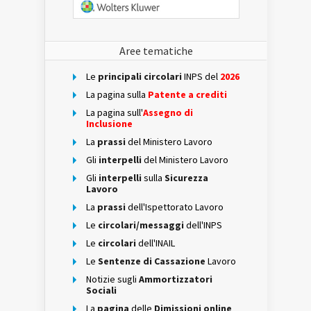
Aree tematiche
Le
principali circolari
INPS del
2026
La pagina sulla
Patente a crediti
La pagina sull'
Assegno di
Inclusione
La
prassi
del Ministero Lavoro
Gli
interpelli
del Ministero Lavoro
Gli
interpelli
sulla
Sicurezza
Lavoro
La
prassi
dell'Ispettorato Lavoro
Le
circolari/messaggi
dell'INPS
Le
circolari
dell'INAIL
Le
Sentenze di Cassazione
Lavoro
Notizie sugli
Ammortizzatori
Sociali
La
pagina
delle
Dimissioni online