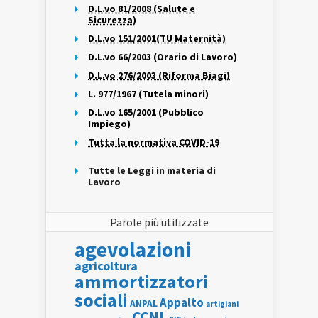
D.L.vo 81/2008 (Salute e
Sicurezza)
D.L.vo 151/2001(TU Maternità)
D.L.vo 66/2003 (Orario di Lavoro)
D.L.vo 276/2003 (Riforma Biagi)
L. 977/1967 (Tutela minori)
D.L.vo 165/2001 (Pubblico
Impiego)
Tutta la normativa COVID-19
Tutte le Leggi in materia di
Lavoro
Parole più utilizzate
agevolazioni
agricoltura
ammortizzatori
sociali
Appalto
ANPAL
artigiani
CCNL