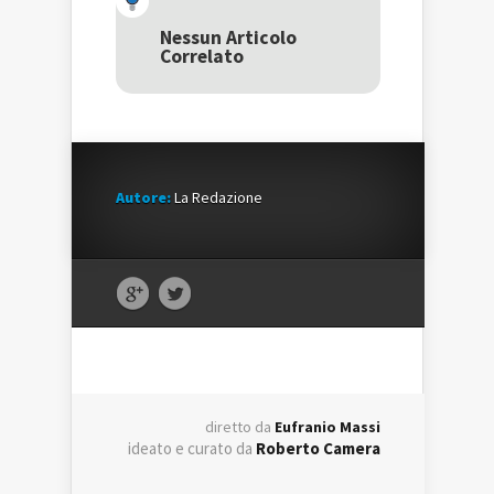
apre
in
apre
in
una
in
una
nuova
una
Nessun Articolo
nuova
finestra)
nuova
Correlato
finestra)
finestra)
Autore:
La Redazione
diretto da
Eufranio Massi
ideato e curato da
Roberto Camera