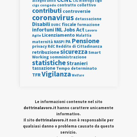
assegno unico
cigo
CIG in deroga
contratto collettivo
cigs
congedo
contributi
controversie
coronavirus
detassazione
Disabili
fiscale
formazione
DURC
INL
Jobs Act
infortuni
Lavoro
Licenziamento
Agile
Malattia
Pensione
PA
maternità
NASPI
privacy
RdC
Reddito di Cittadinanza
sicurezza
retribuzione
Smart
Working
somministrazione
statistiche
Stranieri
tassazione
Tempo determinato
Vigilanza
TFR
Welfare
Le informazioni contenute nel sito
dottrinalavoro.it
hanno carattere unicamente
informativo.
Il sito
dottrinalavoro.it
non è responsabile per
qualsiasi danno o problema causato da questo
servizio.