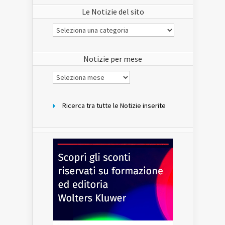
Le Notizie del sito
Le
Notizie
del
sito
Notizie per mese
Notizie
per
mese
Ricerca tra tutte le Notizie inserite