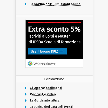
La
pagina
delle
Dimissioni online
Formazione
Gli
Approfondimenti
Podcast
e
Video
Le Guide
interattive
La pagina dedicata agli
Eventi