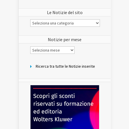
Le Notizie del sito
Le
Notizie
del
sito
Notizie per mese
Notizie
per
mese
Ricerca tra tutte le Notizie inserite