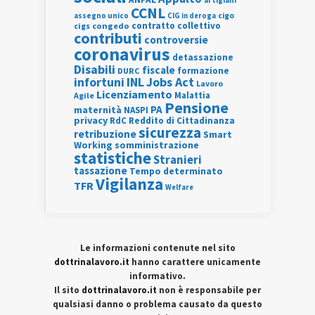
CCNL
assegno unico
cigo
CIG in deroga
contratto collettivo
cigs
congedo
contributi
controversie
coronavirus
detassazione
Disabili
fiscale
formazione
DURC
INL
Jobs Act
infortuni
Lavoro
Licenziamento
Agile
Malattia
Pensione
PA
maternità
NASPI
privacy
RdC
Reddito di Cittadinanza
sicurezza
retribuzione
Smart
Working
somministrazione
statistiche
Stranieri
tassazione
Tempo determinato
Vigilanza
TFR
Welfare
Le informazioni contenute nel sito
dottrinalavoro.it
hanno carattere unicamente
informativo.
Il sito
dottrinalavoro.it
non è responsabile per
qualsiasi danno o problema causato da questo