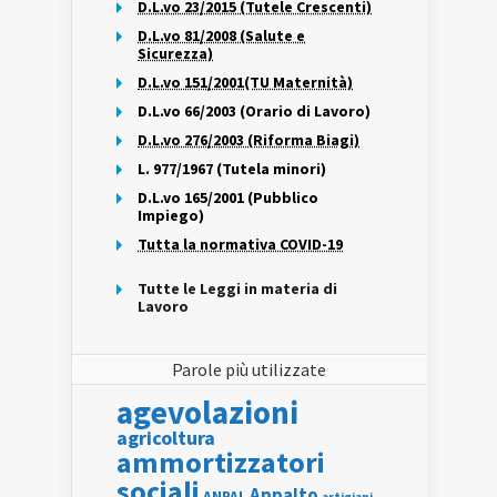
D.L.vo 23/2015 (Tutele Crescenti)
D.L.vo 81/2008 (Salute e
Sicurezza)
D.L.vo 151/2001(TU Maternità)
D.L.vo 66/2003 (Orario di Lavoro)
D.L.vo 276/2003 (Riforma Biagi)
L. 977/1967 (Tutela minori)
D.L.vo 165/2001 (Pubblico
Impiego)
Tutta la normativa COVID-19
Tutte le Leggi in materia di
Lavoro
Parole più utilizzate
agevolazioni
agricoltura
ammortizzatori
sociali
Appalto
ANPAL
artigiani