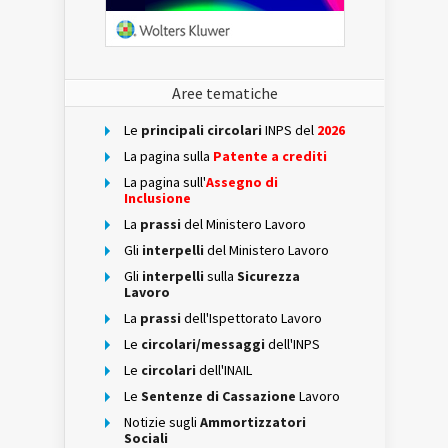
Aree tematiche
Le
principali circolari
INPS del
2026
La pagina sulla
Patente a crediti
La pagina sull'
Assegno di
Inclusione
La
prassi
del Ministero Lavoro
Gli
interpelli
del Ministero Lavoro
Gli
interpelli
sulla
Sicurezza
Lavoro
La
prassi
dell'Ispettorato Lavoro
Le
circolari/messaggi
dell'INPS
Le
circolari
dell'INAIL
Le
Sentenze di Cassazione
Lavoro
Notizie sugli
Ammortizzatori
Sociali