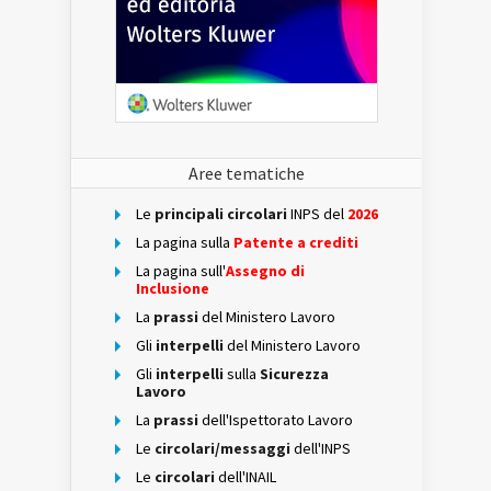
Aree tematiche
Le
principali circolari
INPS del
2026
La pagina sulla
Patente a crediti
La pagina sull'
Assegno di
Inclusione
La
prassi
del Ministero Lavoro
Gli
interpelli
del Ministero Lavoro
Gli
interpelli
sulla
Sicurezza
Lavoro
La
prassi
dell'Ispettorato Lavoro
Le
circolari/messaggi
dell'INPS
Le
circolari
dell'INAIL