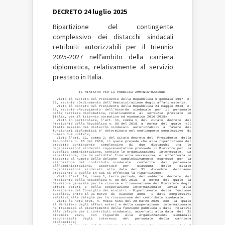
DECRETO 24 luglio 2025
Ripartizione del contingente
complessivo dei distacchi sindacali
retribuiti autorizzabili per il triennio
2025-2027 nell’ambito della carriera
diplomatica, relativamente al servizio
prestato in Italia.
             IL MINISTRO PER LA PUBBLICA AMMINISTRAZIONE 

  Visto il decreto del Presidente della Repubblica 5 gennaio 1967, n.

18, recante «Ordinamento dell'Amministrazione degli affari esteri»; 

  Visto il decreto del Presidente della Repubblica 24 maggio 2018, n.

85, recante «Recepimento  dell'Accordo  sindacale  per  il  personale

della carriera diplomatica, relativamente  al  servizio  prestato  in

Italia, per il triennio normativo ed economico 2016-2018»; 

  Visto in particolare, l'art. 11, comma 1, del  citato  decreto  del

Presidente della Repubblica n. 85 del 2018, a  norma  del  quale  «Il

limite massimo dei distacchi sindacali  autorizzabili  a  favore  dei

funzionari diplomatici e' determinato nel contingente complessivo  di

numero due unita'»; 

  Visto l'art. 11, comma 2, del citato decreto del  Presidente  della

Repubblica n. 85 del 2018, il quale prevede che alla ripartizione del

predetto  contingente   complessivo   di   due   distacchi   tra   le

organizzazioni sindacali rappresentative provvede il Ministro per  la

pubblica amministrazione, sentite le organizzazioni  interessate.  La

ripartizione, che ha validita' fino alla successiva, e' effettuata in

rapporto al numero delle deleghe  complessivamente  espresse  per  la

riscossione  del  contributo  sindacale   conferite   dal   personale

all'amministrazione,   accertate   per    ciascuna    delle    citate

organizzazioni  sindacali  alla  data  del  31   dicembre   dell'anno

precedente a quello in cui si effettua la ripartizione; 

  Visto l'art. 14, comma 1, terzo periodo, del suddetto  decreto  del

Presidente della Repubblica n. 85 del 2018,  a  norma  del  quale  la

Direzione generale per le risorse e l'innovazione del Ministero degli

affari  esteri  e  della  cooperazione  internazionale   invia   alla

Presidenza del Consiglio dei ministri - Dipartimento  della  funzione

pubblica, entro il 31 marzo  di  ciascun  anno,  i  dati  complessivi

relativi alle deleghe per la riscossione del contributo sindacale; 

  Vista la nota prot. n. MAECI 5151 del 28 marzo 2025, con  la  quale

il Ministero degli affari esteri e della cooperazione  internazionale

ha trasmesso al Dipartimento della funzione pubblica i dati  relativi

alle deleghe per i contributi sindacali, accertati alla data  del  31

dicembre   2024,   con   riguardo   alle   organizzazioni   sindacali

esponenziali   degli   interessi   del   personale   della   carriera

diplomatica; 
