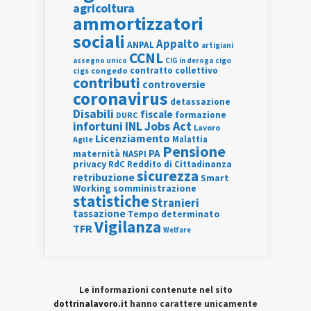
agricoltura
ammortizzatori
sociali
Appalto
ANPAL
artigiani
CCNL
assegno unico
cigo
CIG in deroga
contratto collettivo
cigs
congedo
contributi
controversie
coronavirus
detassazione
Disabili
fiscale
formazione
DURC
INL
Jobs Act
infortuni
Lavoro
Licenziamento
Agile
Malattia
Pensione
PA
maternità
NASPI
privacy
RdC
Reddito di Cittadinanza
sicurezza
retribuzione
Smart
Working
somministrazione
statistiche
Stranieri
tassazione
Tempo determinato
Vigilanza
TFR
Welfare
Le informazioni contenute nel sito
dottrinalavoro.it
hanno carattere unicamente