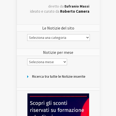
diretto da
Eufranio Massi
ideato e curato da
Roberto Camera
Le Notizie del sito
Le
Notizie
del
sito
Notizie per mese
Notizie
per
mese
Ricerca tra tutte le Notizie inserite