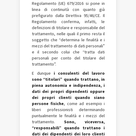
Regolamento (UE) 679/2016 si pone in
linea di continuità con quanto già
prefigurato dalla Direttiva 95/46/CE. Il
Regolamento conferma, infatti, le
definizioni di titolare e responsabile del
trattamento, nelle quali il primo resta il
soggetto che “determina le finalità e i
mezzi del trattamento di dati personali”
e il secondo colui che “tratta dati
personali per conto del titolare del
trattamento”.
E dunque
i consulenti del lavoro
sono “titolari” quando trattano, in
piena autonomia e indipendenza, i
dati dei propri dipendenti oppure
dei propri clienti quando siano
persone fisiche
, come ad esempio i
liberi professionisti determinando
puntualmente le finalità e i mezzi del
trattamento.
Sono, viceversa,
“responsabili” quando trattano i
dati dei dipendenti dei loro clienti