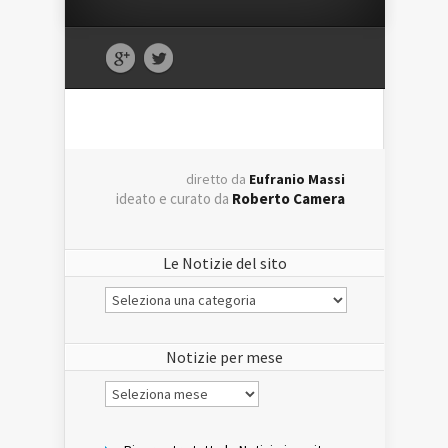
diretto da
Eufranio Massi
ideato e curato da
Roberto Camera
Le Notizie del sito
Le
Notizie
del
sito
Notizie per mese
Notizie
per
mese