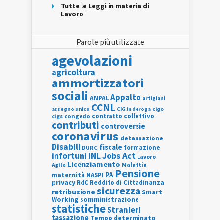
Tutte le Leggi in materia di
Lavoro
Parole più utilizzate
agevolazioni
agricoltura
ammortizzatori
sociali
Appalto
ANPAL
artigiani
CCNL
assegno unico
cigo
CIG in deroga
contratto collettivo
cigs
congedo
contributi
controversie
coronavirus
detassazione
Disabili
fiscale
formazione
DURC
INL
Jobs Act
infortuni
Lavoro
Licenziamento
Agile
Malattia
Pensione
PA
maternità
NASPI
privacy
RdC
Reddito di Cittadinanza
sicurezza
retribuzione
Smart
Working
somministrazione
statistiche
Stranieri
tassazione
Tempo determinato