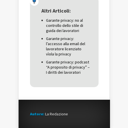
apre
in
apre
in
una
in
una
nuova
una
Altri Articoli:
nuova
finestra)
nuova
finestra)
finestra)
Garante privacy: no al
controllo dello stile di
guida dei lavoratori
Garante privacy:
l’accesso alla email del
lavoratore licenziato
vìola la privacy
Garante privacy: podcast
“A proposito di privacy” –
I diritti dei lavoratori
Autore:
La Redazione