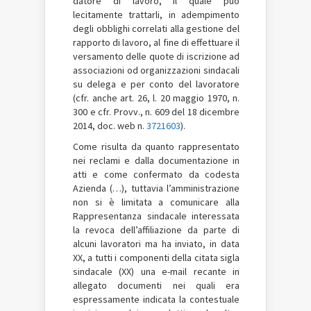
datore di lavoro, il quale può
lecitamente trattarli, in adempimento
degli obblighi correlati alla gestione del
rapporto di lavoro, al fine di effettuare il
versamento delle quote di iscrizione ad
associazioni od organizzazioni sindacali
su delega e per conto del lavoratore
(cfr. anche art. 26, l. 20 maggio 1970, n.
300 e cfr. Provv., n. 609 del 18 dicembre
2014, doc. web n.
3721603
).
Come risulta da quanto rappresentato
nei reclami e dalla documentazione in
atti e come confermato da codesta
Azienda (…), tuttavia l’amministrazione
non si è limitata a comunicare alla
Rappresentanza sindacale interessata
la revoca dell’affiliazione da parte di
alcuni lavoratori ma ha inviato, in data
XX, a tutti i componenti della citata sigla
sindacale (XX) una e-mail recante in
allegato documenti nei quali era
espressamente indicata la contestuale