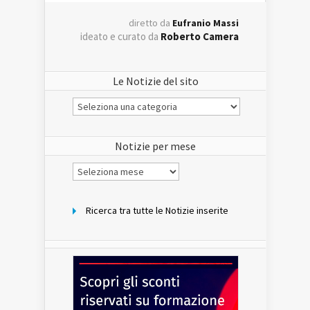
diretto da
Eufranio Massi
ideato e curato da
Roberto Camera
Le Notizie del sito
Le
Notizie
del
sito
Notizie per mese
Notizie
per
mese
Ricerca tra tutte le Notizie inserite