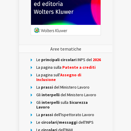
Aree tematiche
Le
principali circolari
INPS del
2026
La pagina sulla
Patente a crediti
La pagina sull'
Assegno di
Inclusione
La
prassi
del Ministero Lavoro
Gli
interpelli
del Ministero Lavoro
Gli
interpelli
sulla
Sicurezza
Lavoro
La
prassi
dell'Ispettorato Lavoro
Le
circolari/messaggi
dell'INPS
Le
circolari
dell'INAIL