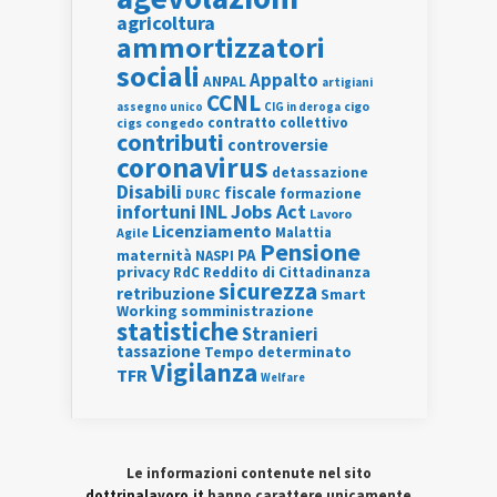
agricoltura
ammortizzatori
sociali
Appalto
ANPAL
artigiani
CCNL
assegno unico
cigo
CIG in deroga
contratto collettivo
cigs
congedo
contributi
controversie
coronavirus
detassazione
Disabili
fiscale
formazione
DURC
INL
Jobs Act
infortuni
Lavoro
Licenziamento
Agile
Malattia
Pensione
PA
maternità
NASPI
privacy
RdC
Reddito di Cittadinanza
sicurezza
retribuzione
Smart
Working
somministrazione
statistiche
Stranieri
tassazione
Tempo determinato
Vigilanza
TFR
Welfare
Le informazioni contenute nel sito
dottrinalavoro.it
hanno carattere unicamente