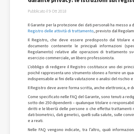
Pubblicato il 9 Ott 2018
Il Garante per la protezione dei dati personali ha messo a di
Registro delle attività di trattamento
, previsto dal Regolam
Il Registro, che deve essere predisposto dal titolare 
documento contenente le principali informazioni (speci
Regolamento) relative alle operazioni di trattamento sv
esercizio commerciale, un libero professionista.
L’obbligo di redigere il Registro costituisce uno dei princi
poiché rappresenta uno strumento idoneo a fornire un quadr
indispensabile ai fini della valutazione o analisi del rischio 
Il Registro deve avere forma scritta, anche elettronica, e d
Come specificato nelle FAQ del Garante, sono tenuti a redig
sotto dei 250 dipendenti – qualunque titolare o responsabil
diritti e le libertà delle persone o che effettui trattamenti
dati biometrici, dati genetici, quelli sulla salute, sulle conv
e a reati.
Nelle FAQ vengono indicate, tra l’altro, quali informazi