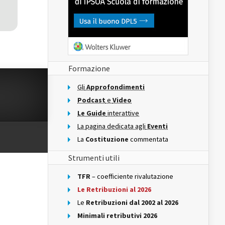
Formazione
Gli
Approfondimenti
Podcast
e
Video
Le Guide
interattive
La pagina dedicata agli
Eventi
La
Costituzione
commentata
Strumenti utili
TFR
– coefficiente rivalutazione
Le Retribuzioni al 2026
Le
Retribuzioni dal 2002 al 2026
Minimali retributivi 2026