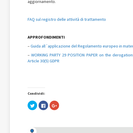
aggiornamento.
FAQ sul registro delle attività di trattamento
APPROFONDIMENTI
–
Guida all´applicazione del Regolamento europeo in materi
–
WORKING PARTY 29 POSITION PAPER on the derogations f
Article 30(5) GDPR
Condividi:
Fai
Fai
Fai
clic
clic
clic
qui
per
qui
per
condividere
per
condividere
su
condividere
su
Facebook
su
Twitter
(Si
Google+
(Si
apre
(Si
apre
in
apre