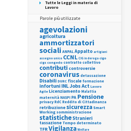
Tutte le Leggi in materia di
Lavoro
Parole più utilizzate
agevolazioni
agricoltura
ammortizzatori
sociali
Appalto
ANPAL
artigiani
CCNL
assegno unico
cigo
CIG in deroga
contratto collettivo
cigs
congedo
contributi
controversie
coronavirus
detassazione
Disabili
fiscale
formazione
DURC
INL
Jobs Act
infortuni
Lavoro
Licenziamento
Agile
Malattia
Pensione
PA
maternità
NASPI
privacy
RdC
Reddito di Cittadinanza
sicurezza
retribuzione
Smart
Working
somministrazione
statistiche
Stranieri
tassazione
Tempo determinato
Vigilanza
TFR
Welfare