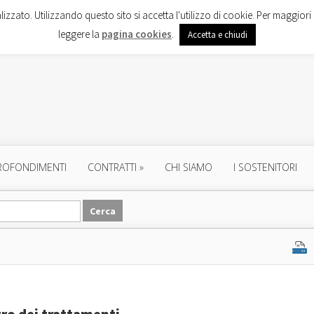
lizzato. Utilizzando questo sito si accetta l'utilizzo di cookie. Per maggiori 
leggere la
pagina cookies
.
Accetta e chiudi
ROFONDIMENTI
CONTRATTI
»
CHI SIAMO
I SOSTENITORI
stro dei trattamenti