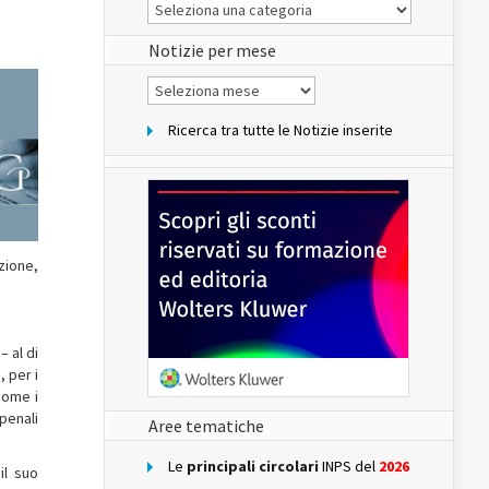
Le
Notizie
del
sito
Notizie per mese
Notizie
per
mese
Ricerca tra tutte le Notizie inserite
zione,
 al di
 per i
(come i
 penali
Aree tematiche
Le
principali circolari
INPS del
2026
il suo