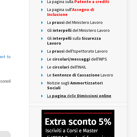
La pagina sulla
Patente a crediti
La pagina sull'
Assegno di
Inclusione
La
prassi
del Ministero Lavoro
Gli
interpelli
del Ministero Lavoro
Gli
interpelli
sulla
Sicurezza
Lavoro
La
prassi
dell'Ispettorato Lavoro
ant to
Le
circolari/messaggi
dell'INPS
Le
circolari
dell'INAIL
Le
Sentenze di Cassazione
Lavoro
rsonali
Notizie sugli
Ammortizzatori
Sociali
La
pagina
delle
Dimissioni online