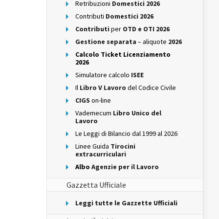
Retribuzioni
Domestici 2026
Contributi
Domestici 2026
Contributi
per
OTD e OTI 2026
Gestione separata
– aliquote
2026
Calcolo Ticket Licenziamento
2026
Simulatore calcolo
ISEE
Il
Libro V Lavoro
del Codice Civile
CIGS
on-line
Vademecum
Libro Unico del
Lavoro
Le Leggi di Bilancio dal 1999 al 2026
Linee Guida
Tirocini
extracurriculari
Albo
Agenzie per il Lavoro
Gazzetta Ufficiale
Leggi tutte le Gazzette Ufficiali