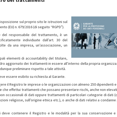
sposizione sul proprio sito le istruzioni sul
ento (EU) n. 679/2016 (di seguito “RGPD”).
e del responsabile del trattamento, è un
ficatamente individuate dall’art. 30 del
olte da una impresa, un’associazione, un
pali elementi di accountability del titolare,
o aggiornato dei trattamenti in essere all’interno della propria organizza
e dunque preliminare rispetto a tale attività.
eve essere esibito su richiesta al Garante.
ere il Registro le imprese o le organizzazioni con almeno 250 dipendenti e –
e che effettui trattamenti che possano presentare rischi, anche non elevati,
 non occasionali di dati oppure trattamenti di particolari categorie di dati 
inzioni religiose, sull’origine etnica etc.), o anche di dati relativi a condanne
oni deve contenere il Registro e le modalità per la sua conservazione e 