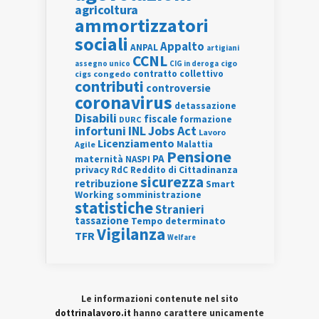
agricoltura
ammortizzatori
sociali
Appalto
ANPAL
artigiani
CCNL
assegno unico
cigo
CIG in deroga
contratto collettivo
cigs
congedo
contributi
controversie
coronavirus
detassazione
Disabili
fiscale
formazione
DURC
INL
Jobs Act
infortuni
Lavoro
Licenziamento
Agile
Malattia
Pensione
PA
maternità
NASPI
privacy
RdC
Reddito di Cittadinanza
sicurezza
retribuzione
Smart
Working
somministrazione
statistiche
Stranieri
tassazione
Tempo determinato
Vigilanza
TFR
Welfare
Le informazioni contenute nel sito
dottrinalavoro.it
hanno carattere unicamente