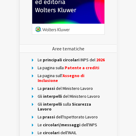
Aree tematiche
Le
principali circolari
INPS del
2026
La pagina sulla
Patente a crediti
La pagina sull'
Assegno di
Inclusione
La
prassi
del Ministero Lavoro
Gli
interpelli
del Ministero Lavoro
Gli
interpelli
sulla
Sicurezza
Lavoro
La
prassi
dell'Ispettorato Lavoro
Le
circolari/messaggi
dell'INPS
Le
circolari
dell'INAIL