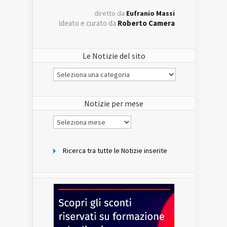
diretto da
Eufranio Massi
ideato e curato da
Roberto Camera
Le Notizie del sito
Le
Notizie
del
sito
Notizie per mese
Notizie
per
mese
Ricerca tra tutte le Notizie inserite