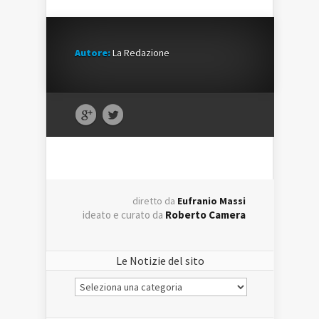
Autore:
La Redazione
diretto da
Eufranio Massi
ideato e curato da
Roberto Camera
Le Notizie del sito
Le
Notizie
del
sito