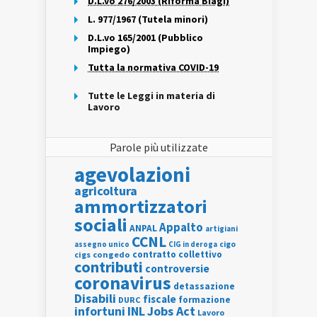
D.L.vo 276/2003 (Riforma Biagi)
L. 977/1967 (Tutela minori)
D.L.vo 165/2001 (Pubblico
Impiego)
Tutta la normativa COVID-19
Tutte le Leggi in materia di
Lavoro
Parole più utilizzate
agevolazioni
agricoltura
ammortizzatori
sociali
Appalto
ANPAL
artigiani
CCNL
assegno unico
cigo
CIG in deroga
contratto collettivo
cigs
congedo
contributi
controversie
coronavirus
detassazione
Disabili
fiscale
formazione
DURC
INL
Jobs Act
infortuni
Lavoro