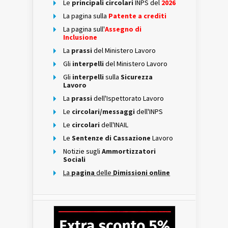
Le
principali circolari
INPS del
2026
La pagina sulla
Patente a crediti
La pagina sull'
Assegno di
Inclusione
La
prassi
del Ministero Lavoro
Gli
interpelli
del Ministero Lavoro
Gli
interpelli
sulla
Sicurezza
Lavoro
La
prassi
dell'Ispettorato Lavoro
Le
circolari/messaggi
dell'INPS
Le
circolari
dell'INAIL
Le
Sentenze di Cassazione
Lavoro
Notizie sugli
Ammortizzatori
Sociali
La
pagina
delle
Dimissioni online