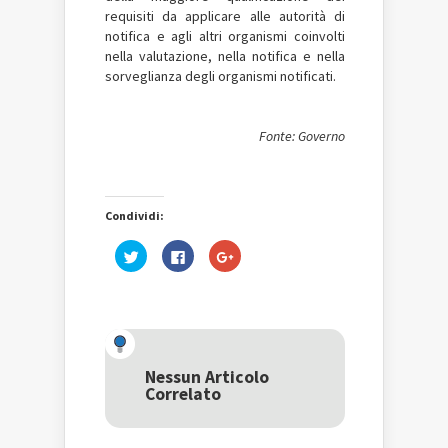
requisiti da applicare alle autorità di
notifica e agli altri organismi coinvolti
nella valutazione, nella notifica e nella
sorveglianza degli organismi notificati.
Fonte: Governo
Condividi:
Fai
Fai
Fai
clic
clic
clic
qui
per
qui
per
condividere
per
condividere
su
condividere
su
Facebook
su
Twitter
(Si
Google+
(Si
apre
(Si
apre
in
apre
in
una
in
una
nuova
una
Nessun Articolo
nuova
finestra)
nuova
Correlato
finestra)
finestra)