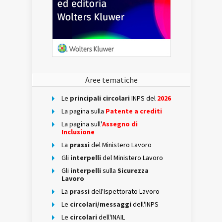
Aree tematiche
Le
principali circolari
INPS del
2026
La pagina sulla
Patente a crediti
La pagina sull'
Assegno di
Inclusione
La
prassi
del Ministero Lavoro
Gli
interpelli
del Ministero Lavoro
Gli
interpelli
sulla
Sicurezza
Lavoro
La
prassi
dell'Ispettorato Lavoro
Le
circolari/messaggi
dell'INPS
Le
circolari
dell'INAIL