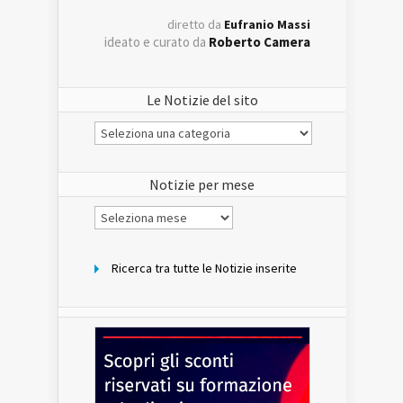
diretto da
Eufranio Massi
ideato e curato da
Roberto Camera
Le Notizie del sito
Le
Notizie
del
sito
Notizie per mese
Notizie
per
mese
Ricerca tra tutte le Notizie inserite