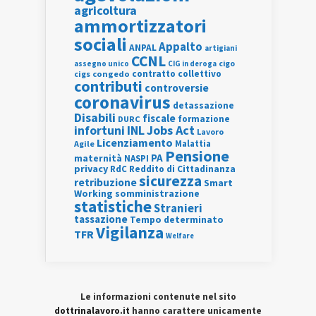
agricoltura
ammortizzatori
sociali
Appalto
ANPAL
artigiani
CCNL
assegno unico
cigo
CIG in deroga
contratto collettivo
cigs
congedo
contributi
controversie
coronavirus
detassazione
Disabili
fiscale
formazione
DURC
INL
Jobs Act
infortuni
Lavoro
Licenziamento
Agile
Malattia
Pensione
PA
maternità
NASPI
privacy
RdC
Reddito di Cittadinanza
sicurezza
retribuzione
Smart
Working
somministrazione
statistiche
Stranieri
tassazione
Tempo determinato
Vigilanza
TFR
Welfare
Le informazioni contenute nel sito
dottrinalavoro.it
hanno carattere unicamente