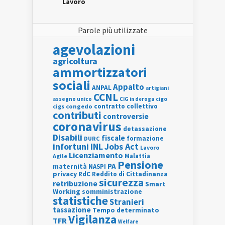
Lavoro
Parole più utilizzate
agevolazioni
agricoltura
ammortizzatori
sociali
Appalto
ANPAL
artigiani
CCNL
assegno unico
cigo
CIG in deroga
contratto collettivo
cigs
congedo
contributi
controversie
coronavirus
detassazione
Disabili
fiscale
formazione
DURC
INL
Jobs Act
infortuni
Lavoro
Licenziamento
Agile
Malattia
Pensione
PA
maternità
NASPI
privacy
RdC
Reddito di Cittadinanza
sicurezza
retribuzione
Smart
Working
somministrazione
statistiche
Stranieri
tassazione
Tempo determinato
Vigilanza
TFR
Welfare