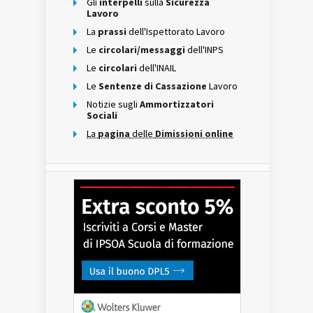
Gli
interpelli
sulla
Sicurezza
Lavoro
La
prassi
dell'Ispettorato Lavoro
Le
circolari/messaggi
dell'INPS
Le
circolari
dell'INAIL
Le
Sentenze di Cassazione
Lavoro
Notizie sugli
Ammortizzatori
Sociali
La
pagina
delle
Dimissioni online