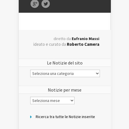
diretto da
Eufranio Massi
ideato e curato da
Roberto Camera
Le Notizie del sito
Le
Notizie
del
sito
Notizie per mese
Notizie
per
mese
Ricerca tra tutte le Notizie inserite