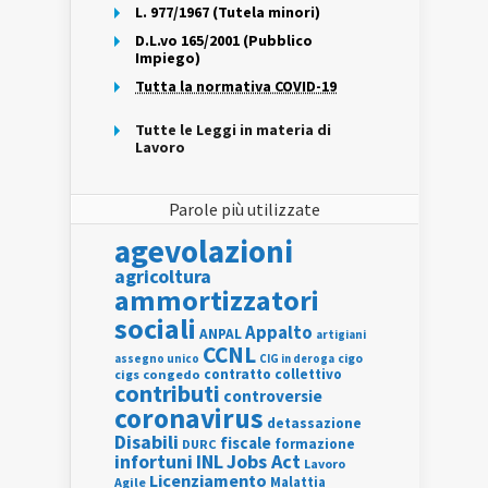
L. 977/1967 (Tutela minori)
D.L.vo 165/2001 (Pubblico
Impiego)
Tutta la normativa COVID-19
Tutte le Leggi in materia di
Lavoro
Parole più utilizzate
agevolazioni
agricoltura
ammortizzatori
sociali
Appalto
ANPAL
artigiani
CCNL
assegno unico
cigo
CIG in deroga
contratto collettivo
cigs
congedo
contributi
controversie
coronavirus
detassazione
Disabili
fiscale
formazione
DURC
INL
Jobs Act
infortuni
Lavoro
Licenziamento
Agile
Malattia