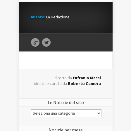
Autore:
La Redazione
diretto da
Eufranio Massi
ideato e curato da
Roberto Camera
Le Notizie del sito
Le
Notizie
del
sito
Notizie per mese