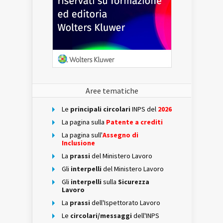
Aree tematiche
Le
principali circolari
INPS del
2026
La pagina sulla
Patente a crediti
La pagina sull'
Assegno di
Inclusione
La
prassi
del Ministero Lavoro
Gli
interpelli
del Ministero Lavoro
Gli
interpelli
sulla
Sicurezza
Lavoro
La
prassi
dell'Ispettorato Lavoro
Le
circolari/messaggi
dell'INPS