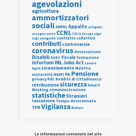
agevolazioni
agricoltura
ammortizzatori
sociali
Appalto
ANPAL
artigiani
CCNL
assegno unico
cigo
CIG in deroga
contratto collettivo
cigs
congedo
contributi
controversie
coronavirus
detassazione
Disabili
fiscale
formazione
DURC
INL
Jobs Act
infortuni
Lavoro
Licenziamento
Agile
Malattia
Pensione
PA
maternità
NASPI
privacy
RdC
Reddito di Cittadinanza
sicurezza
retribuzione
Smart
Working
somministrazione
statistiche
Stranieri
tassazione
Tempo determinato
Vigilanza
TFR
Welfare
Le informazioni contenute nel sito