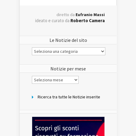
diretto da
Eufranio Massi
ideato e curato da
Roberto Camera
Le Notizie del sito
Le
Notizie
del
sito
Notizie per mese
Notizie
per
mese
Ricerca tra tutte le Notizie inserite