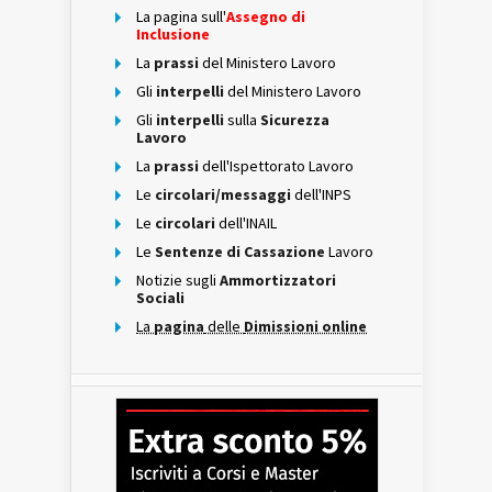
La pagina sull'
Assegno di
Inclusione
La
prassi
del Ministero Lavoro
Gli
interpelli
del Ministero Lavoro
Gli
interpelli
sulla
Sicurezza
Lavoro
La
prassi
dell'Ispettorato Lavoro
Le
circolari/messaggi
dell'INPS
Le
circolari
dell'INAIL
Le
Sentenze di Cassazione
Lavoro
Notizie sugli
Ammortizzatori
Sociali
La
pagina
delle
Dimissioni online