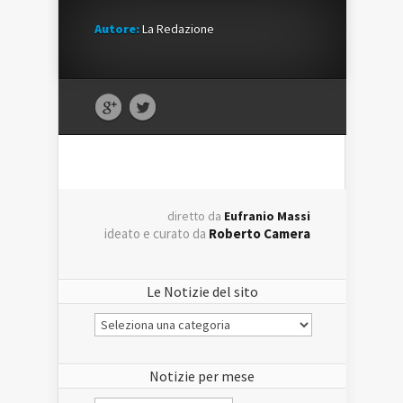
Autore:
La Redazione
diretto da
Eufranio Massi
ideato e curato da
Roberto Camera
Le Notizie del sito
Le
Notizie
del
sito
Notizie per mese