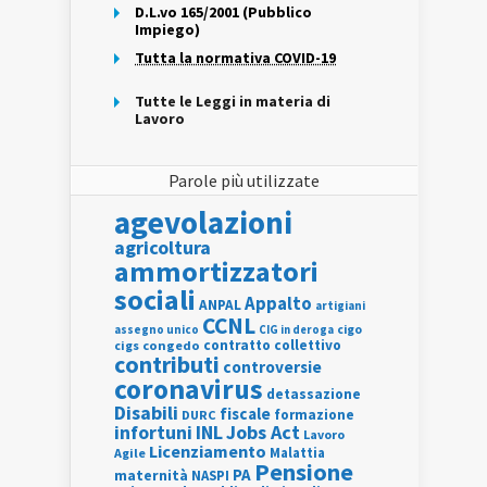
D.L.vo 165/2001 (Pubblico
Impiego)
Tutta la normativa COVID-19
Tutte le Leggi in materia di
Lavoro
Parole più utilizzate
agevolazioni
agricoltura
ammortizzatori
sociali
Appalto
ANPAL
artigiani
CCNL
assegno unico
cigo
CIG in deroga
contratto collettivo
cigs
congedo
contributi
controversie
coronavirus
detassazione
Disabili
fiscale
formazione
DURC
INL
Jobs Act
infortuni
Lavoro
Licenziamento
Agile
Malattia
Pensione
PA
maternità
NASPI