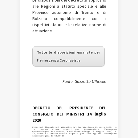
Le disposizioni del decreto si applicano
alle Regioni a statuto speciale e alle
Province autonome di Trento e di
Bolzano compatibilmente con i
rispettivi statuti e le relative norme di
attuazione.
Tutte le disposizioni emanate per
l’emergenza Coronavirus
Fonte: Gazzetta Ufficiale
DECRETO DEL PRESIDENTE DEL
CONSIGLIO DEI MINISTRI 14 luglio
2020
Ulteriori disposizioni attuative del decreto-legge 25 marzo 2020,  n.

19,   recante   misure   urgenti   per    fronteggiare    l'emergenza

epidemiologica da COVID-19, e del decreto-legge 16  maggio  2020,  n.

33, recante ulteriori misure  urgenti  per  fronteggiare  l'emergenza

epidemiologica da COVID-19.