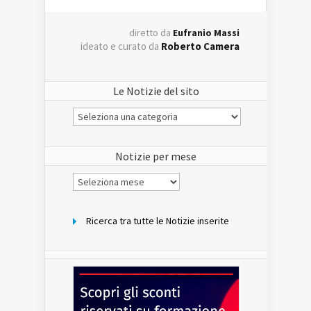
diretto da
Eufranio Massi
ideato e curato da
Roberto Camera
Le Notizie del sito
Le
Notizie
del
sito
Notizie per mese
Notizie
per
mese
Ricerca tra tutte le Notizie inserite