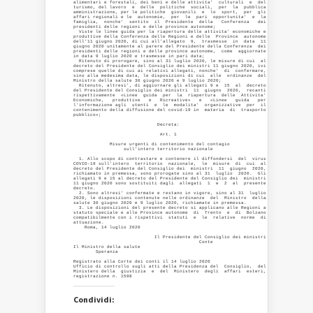
alimentari e forestali, dei beni e delle attivita'  culturali  e  del

turismo, del lavoro  e  delle  politiche  sociali,  per  la  pubblica

amministrazione, per le politiche  giovanili  e  lo  sport,  per  gli

affari regionali e le  autonomie,  per  le  pari  opportunita'  e  la

famiglia,  nonche'  sentito  il  Presidente  della   Conferenza   dei

presidenti delle regioni e delle province autonome; 

  Viste le linee guida per la riapertura delle attivita' economiche e

produttive della Conferenza delle Regioni e delle  Province  autonome

dell'11 giugno 2020, di cui all'allegato  9,  trasmesse  in  data  11

giugno 2020 unitamente al parere del Presidente della Conferenza  dei

presidenti delle regioni e delle province autonome,  come  aggiornate

in data 9 luglio 2020 e trasmesse in pari data; 

  Ritenuto di prorogare, sino al 31 luglio 2020, le misure di cui  al

decreto del Presidente del Consiglio dei ministri 11 giugno 2020, ivi

comprese quelle di cui ai relativi allegati, nonche'  di  confermare,

sino alla medesima data, le disposizioni di cui  alle  ordinanze  del

Ministro della salute 30 giugno 2020 e 9 luglio 2020; 

  Ritenuto, altresi', di aggiornare gli allegati 9 e  15  al  decreto

del Presidente del Consiglio dei ministri  11  giugno  2020,  recanti

rispettivamente  «Linee  guida  per  la  riapertura  delle  Attivita'

Economiche,   produttive   e   Ricreative»   e   «Linee   guida   per

l'informazione agli  utenti  e  le  modalita'  organizzative  per  il

contenimento della diffusione del covid-19 in  materia  di  trasporto

pubblico»; 

                              Decreta: 

                               Art. 1 

             Misure urgenti di contenimento del contagio 

                  sull'intero territorio nazionale 

  1. Allo scopo di contrastare e contenere il diffondersi  del  virus

COVID-19 sull'intero  territorio  nazionale,  le  misure  di  cui  al

decreto del Presidente del Consiglio dei  ministri  11  giugno  2020,

richiamato in premessa, sono prorogate sino al 31  luglio  2020.  Gli

allegati 9 e 15 al decreto del Presidente del Consiglio dei  ministri

11 giugno 2020 sono sostituiti dagli  allegati  1  e  2  al  presente

decreto. 

  2. Sono altresi' confermate e restano in vigore, sino al 31  luglio

2020, le disposizioni contenute nelle ordinanze  del  Ministro  della

salute 30 giugno 2020 e 9 luglio 2020, richiamate in premessa. 

  3. Le disposizioni del presente decreto si applicano alle Regioni a

statuto speciale e alle Province autonome  di  Trento  e  di  Bolzano

compatibilmente con i rispettivi  statuti  e  le  relative  norme  di

attuazione. 

    Roma, 14 luglio 2020 

                             Il Presidente del Consiglio dei ministri 

                                             Conte                    

Il Ministro della salute 

        Speranza 

Registrato alla Corte dei conti il 14 luglio 2020 

Ufficio di controllo sugli atti della Presidenza del  Consiglio,  del

Ministero della  giustizia  e  del  Ministero  degli  affari  esteri,

Condividi: