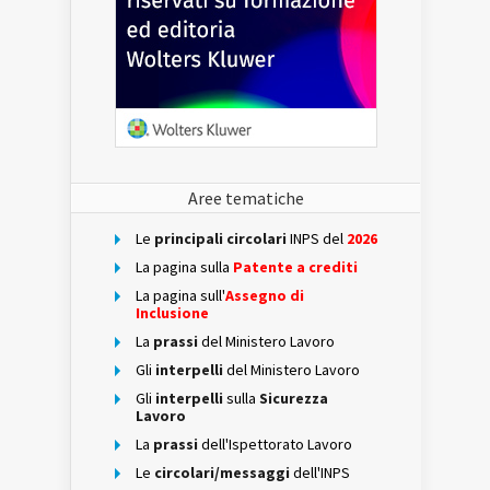
Aree tematiche
Le
principali circolari
INPS del
2026
La pagina sulla
Patente a crediti
La pagina sull'
Assegno di
Inclusione
La
prassi
del Ministero Lavoro
Gli
interpelli
del Ministero Lavoro
Gli
interpelli
sulla
Sicurezza
Lavoro
La
prassi
dell'Ispettorato Lavoro
Le
circolari/messaggi
dell'INPS