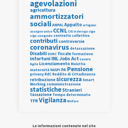
agevolazioni
agricoltura
ammortizzatori
sociali
Appalto
ANPAL
artigiani
CCNL
assegno unico
cigo
CIG in deroga
contratto collettivo
cigs
congedo
contributi
controversie
coronavirus
detassazione
Disabili
fiscale
formazione
DURC
INL
Jobs Act
infortuni
Lavoro
Licenziamento
Agile
Malattia
Pensione
PA
maternità
NASPI
privacy
RdC
Reddito di Cittadinanza
sicurezza
retribuzione
Smart
Working
somministrazione
statistiche
Stranieri
tassazione
Tempo determinato
Vigilanza
TFR
Welfare
Le informazioni contenute nel sito