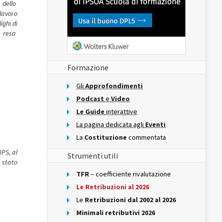
a dello
lavoro
ighi di
e resa
Formazione
Gli
Approfondimenti
Podcast
e
Video
Le Guide
interattive
La pagina dedicata agli
Eventi
La
Costituzione
commentata
NPS, al
Strumenti utili
 stato
TFR
– coefficiente rivalutazione
Le Retribuzioni al 2026
Le
Retribuzioni dal 2002 al 2026
Minimali retributivi 2026