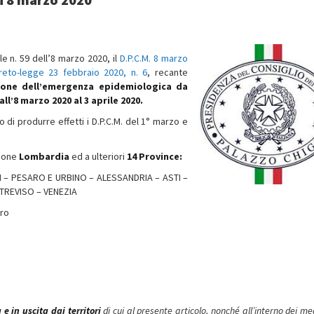
ale n. 59 dell’8 marzo 2020, il
D.P.C.M. 8 marzo
reto-legge 23 febbraio 2020, n. 6
, recante
ione dell’emergenza epidemiologica da
ll’8 marzo 2020 al 3 aprile 2020.
di produrre effetti i D.P.C.M. del 1° marzo e
gione
Lombardia
ed a ulteriori
14 Province:
I – PESARO E URBINO – ALESSANDRIA – ASTI –
TREVISO – VENEZIA
oro
e in uscita dai territori
di cui al presente articolo, nonché all’interno dei m