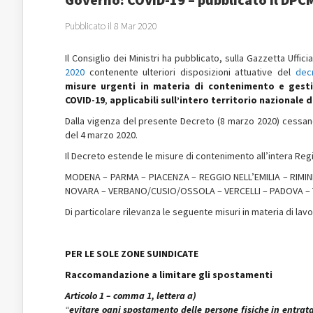
Pubblicato il 8 Mar 2020
Il Consiglio dei Ministri ha pubblicato, sulla Gazzetta Uffici
2020
contenente ulteriori disposizioni attuative del
dec
misure urgenti in materia di contenimento e gest
COVID-19
,
applicabili sull’intero territorio nazionale da
Dalla vigenza del presente Decreto (8 marzo 2020) cessano 
del 4 marzo 2020.
Il Decreto estende le misure di contenimento all’intera Re
MODENA – PARMA – PIACENZA – REGGIO NELL’EMILIA – RIMIN
NOVARA – VERBANO/CUSIO/OSSOLA – VERCELLI – PADOVA – 
Di particolare rilevanza le seguente misuri in materia di lav
PER LE SOLE ZONE SUINDICATE
Raccomandazione a limitare gli spostamenti
Articolo 1 – comma 1, lettera a)
“
evitare ogni spostamento delle persone fisiche in entrata 