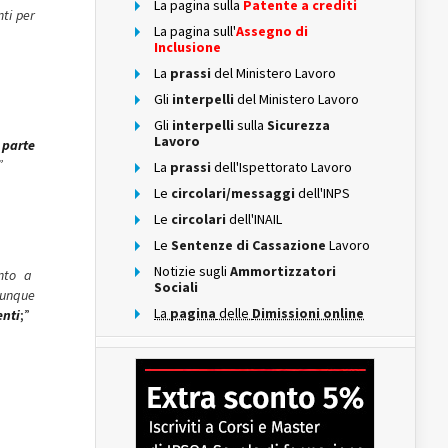
La pagina sulla
Patente a crediti
ti per
La pagina sull'
Assegno di
Inclusione
La
prassi
del Ministero Lavoro
Gli
interpelli
del Ministero Lavoro
Gli
interpelli
sulla
Sicurezza
Lavoro
 parte
”
La
prassi
dell'Ispettorato Lavoro
Le
circolari/messaggi
dell'INPS
Le
circolari
dell'INAIL
Le
Sentenze di Cassazione
Lavoro
Notizie sugli
Ammortizzatori
ento a
Sociali
munque
La
pagina
delle
Dimissioni online
nti
;”