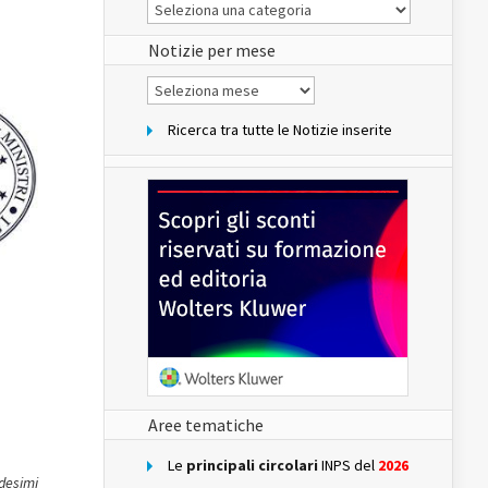
Le
Notizie
del
sito
Notizie per mese
Notizie
per
mese
Ricerca tra tutte le Notizie inserite
Aree tematiche
Le
principali circolari
INPS del
2026
edesimi