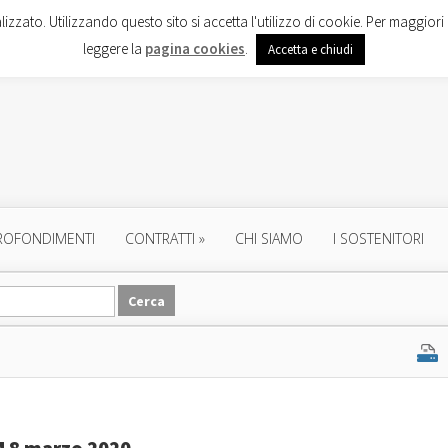
lizzato. Utilizzando questo sito si accetta l'utilizzo di cookie. Per maggiori 
leggere la
pagina cookies
.
Accetta e chiudi
ROFONDIMENTI
CONTRATTI
»
CHI SIAMO
I SOSTENITORI
M 8 marzo 2020