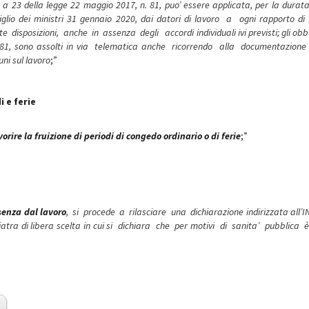
8 a 23 della legge 22 maggio 2017, n. 81, puo’ essere applicata, per la durat
o dei ministri 31 gennaio 2020, dai datori di lavoro a ogni rapporto di 
 disposizioni, anche in assenza degli accordi individuali ivi previsti; gli obbl
 n. 81, sono assolti in via telematica anche ricorrendo alla documentazion
uni sul lavoro
;”
 e ferie
vorire la fruizione di periodi di congedo ordinario o di ferie
;”
senza dal lavoro
, si procede a rilasciare una dichiarazione indirizzata all’I
tra di libera scelta in cui si dichiara che per motivi di sanita’ pubblica è