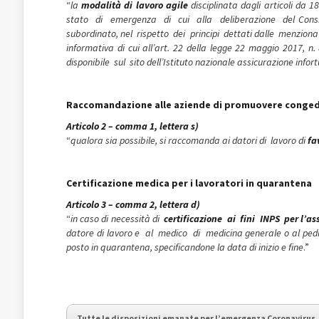
“
la
modalità di lavoro agile
disciplinata dagli articoli da 1
stato di emergenza di cui alla deliberazione del Consigli
subordinato, nel rispetto dei principi dettati dalle menzionate
informativa di cui all’art. 22 della legge 22 maggio 2017,
disponibile sul sito dell’Istituto nazionale assicurazione infort
Raccomandazione alle aziende di promuovere congedi
Articolo 2 – comma 1, lettera s)
“
qualora sia possibile, si raccomanda ai datori di lavoro di
fa
Certificazione medica per i lavoratori in quarantena
Articolo 3 – comma 2, lettera d)
“
in caso di necessità di
certificazione ai fini INPS per l’as
datore di lavoro e al medico di medicina generale o al pedia
posto in quarantena, specificandone la data di inizio e fine
.”
Tutte le disposizioni emanate per l’emergenza Coronavirus