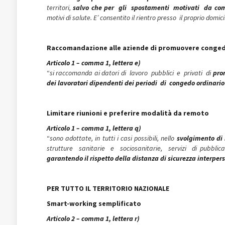
territori,
salvo che per gli spostamenti motivati da com
motivi di salute. E’ consentito il rientro presso il proprio domic
Raccomandazione alle aziende di promuovere congedi
Articolo 1 – comma 1, lettera e)
“
si raccomanda ai datori di lavoro pubblici e privati di
pro
dei lavoratori dipendenti dei periodi di congedo ordinario 
Limitare riunioni e preferire modalità da remoto
Articolo 1 – comma 1, lettera q)
“
sono adottate, in tutti i casi possibili, nello
svolgimento di
strutture sanitarie e sociosanitarie, servizi di pubblica
garantendo il rispetto della distanza di sicurezza interper
PER TUTTO IL TERRITORIO NAZIONALE
Smart-working semplificato
Articolo 2 – comma 1, lettera r)