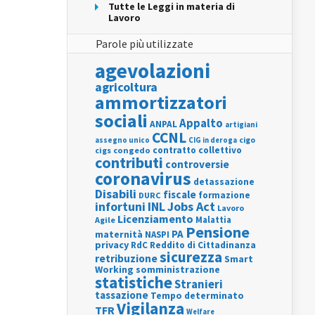
Tutte le Leggi in materia di
Lavoro
Parole più utilizzate
agevolazioni
agricoltura
ammortizzatori
sociali
Appalto
ANPAL
artigiani
CCNL
assegno unico
cigo
CIG in deroga
contratto collettivo
cigs
congedo
contributi
controversie
coronavirus
detassazione
Disabili
fiscale
formazione
DURC
INL
Jobs Act
infortuni
Lavoro
Licenziamento
Agile
Malattia
Pensione
PA
maternità
NASPI
privacy
RdC
Reddito di Cittadinanza
sicurezza
retribuzione
Smart
Working
somministrazione
statistiche
Stranieri
tassazione
Tempo determinato
Vigilanza
TFR
Welfare