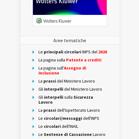
Aree tematiche
Le
principali circolari
INPS del
2026
La pagina sulla
Patente a crediti
La pagina sull'
Assegno di
Inclusione
La
prassi
del Ministero Lavoro
Gli
interpelli
del Ministero Lavoro
Gli
interpelli
sulla
Sicurezza
Lavoro
La
prassi
dell'Ispettorato Lavoro
Le
circolari/messaggi
dell'INPS
Le
circolari
dell'INAIL
Le
Sentenze di Cassazione
Lavoro