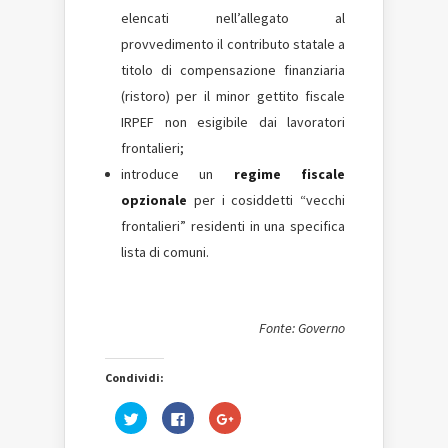
elencati nell’allegato al
provvedimento il contributo statale a
titolo di compensazione finanziaria
(ristoro) per il minor gettito fiscale
IRPEF non esigibile dai lavoratori
frontalieri;
introduce un
regime fiscale
opzionale
per i cosiddetti “vecchi
frontalieri” residenti in una specifica
lista di comuni.
Fonte: Governo
Condividi:
Fai
Fai
Fai
clic
clic
clic
qui
per
qui