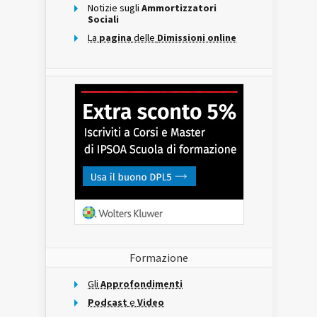
Notizie sugli
Ammortizzatori
Sociali
La
pagina
delle
Dimissioni online
Formazione
Gli
Approfondimenti
Podcast
e
Video