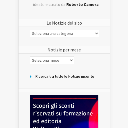
ideato e curato da
Roberto Camera
Le Notizie del sito
Le
Notizie
del
sito
Notizie per mese
Notizie
per
mese
Ricerca tra tutte le Notizie inserite