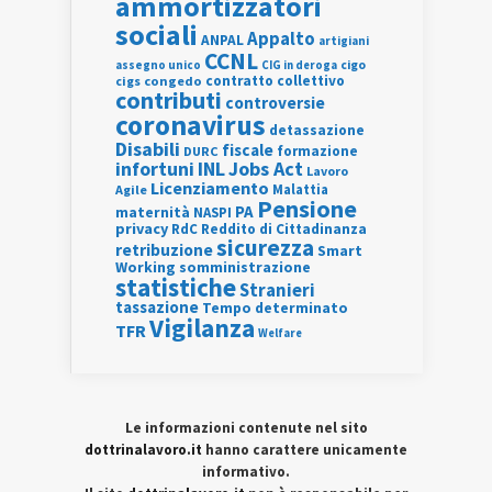
ammortizzatori
sociali
Appalto
ANPAL
artigiani
CCNL
assegno unico
cigo
CIG in deroga
contratto collettivo
cigs
congedo
contributi
controversie
coronavirus
detassazione
Disabili
fiscale
formazione
DURC
INL
Jobs Act
infortuni
Lavoro
Licenziamento
Agile
Malattia
Pensione
PA
maternità
NASPI
privacy
RdC
Reddito di Cittadinanza
sicurezza
retribuzione
Smart
Working
somministrazione
statistiche
Stranieri
tassazione
Tempo determinato
Vigilanza
TFR
Welfare
Le informazioni contenute nel sito
dottrinalavoro.it
hanno carattere unicamente
informativo.